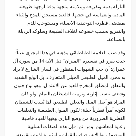
النازلة بذمه وتقريعه وملامته متجهة بدقة لوجهة طبيعته
المادية وانغماسه في حجبها. فالعبد مستحق للمدح والثناء
بمقتضى فطرته التوحيدية الأصيلة، ومستوجب للذم
والتقريع بحسب خضوعه لغلاف الطبيعة وسلوكه الرذيلة
بالصناعة.
وقد صب العلامة الطباطبائي مذهبه في هذا المجرى عيناً؛
حيث يقرر في تفسيره “الميزان” ذيل الآية 14 من سورة آل
عمران: أن حب الشهوات المنظور في لسان الشارع لا يراد
به مجرد الميل الطبيعي الجبلي المتعارف، بل الولع الشديد
والتعلق المطلق المخرج للعبد عن الاعتدال، وهو نوع جنون
وشغف تنسب إثارته وتزيينه للشيطان بالتمام. ولو كان
المراد هو أصل الميل والتعلق الطبيعي لَمَا نُسب للشيطان
لكونه أمراً فطرياً جبلة؛ لكون الميول الطبيعية والتعلقات
الفطرية الضرورية من وضع الباري وهبها للعباد قاطبة
رعاية لمعاشهم. ومن ثم، فإن هذه الصفات السلبية
الموصوف بها الإنسان في القرآن والمثمرة لذمه وتقريعه،