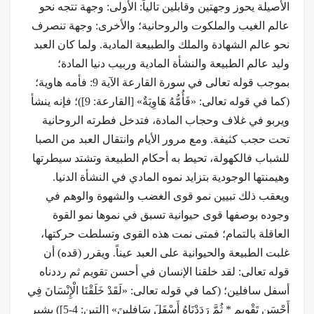
الأصيلة يحوز وجهتين وقابلين تالياً: الأولى: وجهة تتجه نحو
عالم الغيب والملكوت والروحانية؛ والأخرى: وجهة تنصرف
نحو عالم الشهادة والملك والطبيعة المادية. ولما كان العبد
وليد عالم الطبيعة والنشأة المادية وربيب دنيا المادة؛
بموجب قوله تعالى في سورة القارعة الآية 9: فأمه هاوية؛
(كما في قوله تعالى: «فَأُمُّهُ هَاوِيَةٌ» [القارعة: 9])؛ فإنه ينشأ
ويربو في غلاف وحجاب المادة، فتدخل فطرته الروحانية
تحت حجب كثيفة. ومع مرور الأيام وانتقال العبد من الصبا
للشباب فالكهولة، تحيط به أحكام الطبيعة وتشتد سيطرتها
وهيمنتها الوجودية بتزايد نموه المادي في النشأة الدنيا.
ويعقب ذلك تبيين نمو قوى الغضب والشهوة والوهم في
وجوده بوصفها قوى حيوانية تسبق في نموها نمو القوة
العاقلة بالتمام؛ فمتى نمت هذه القوى وتسلطت حركتها،
غلبت الطبيعة والحيوانية على العبد عيناً. ويقرر (قده) أن
قوله تعالى: لقد خلقنا الإنسان في أحسن تقویم ثم رددناه
أسفل سافلین؛ (كما في قوله تعالى: «لَقَدْ خَلَقْنَا الْإِنْسَانَ فِي
أَحْسَنِ تَقْوِيمٍ * ثُمَّ رَدَدْنَاهُ أَسْفَلَ سَافِلِينَ» [التين: 4-5]) يشير