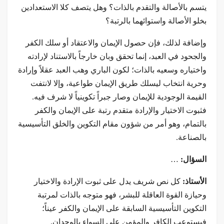
يتسم بالأصالة والتقدم بالذات؟ وهل يتصف كلا الاستعدادين
بخلو الأصالة واستوائهما بالرتبة؟
وإضافة لذلك، فإن حصول الإيمان والاعتقاد أو سلك الكفر
والجحود في العبد، إنما تحقق وبان خارجاً بالاستناد لإرادته
واختياره وسعيه بالذات؛ لكون الباري وهب العبد عقلاً وإرادة
وحرية انتخاب ليسلك طريق الإيمان طواعية، وإلا لانتفت
القيمة الوجودية للإيمان وصار جبراً تكوينياً لا شرف فيه.
فثبوت الاختيار والإرادة متقدم رتبة على الإيمان والكفر
بالتمام، وهو أمر من شؤون مقام التكوين والخلق التأسيسية
بالصناعة.
السؤال:
…
الأستاذ:
كل نص شريف يدل على ثبوت الإرادة والاختيار
وحيازة القوة العاقلة للبشر، فهو متوجه بالذات لمرتبة
التكوين التأسيسية السابقة على الإيمان والكفر عيناً؛
فيستوعب الكافر والمؤمن على السواء بالوجدان.