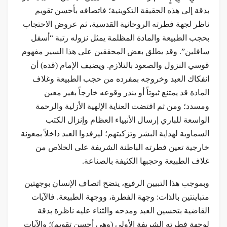
بدقة إلى هذه الحقيقة التكوينية؛ فاتصافه بأحسن تقويم
ناظر لجهة فطرته الروحانية القدسية، ثم عروض الاحتجاب
بحجب الطبيعة والمادة المظلمة يمثل نزوله رتبة “أسفل
سافلين”. وقد يطلق بعض المحققين على هذا السير مفهوم
قوسي النزول والصعود بالتلازم. ويضيف الإمام (قده) أن
انفكاك العبد وخروجه بمفرده من حجب الطبيعة وغلاف
المادة قد يمتنع ثبوتاً أو يندر وقوعه خارجاً بغير معين
ومسدد؛ ومن ثم اقتضت العناية الإلهية الأزلية والرحمة
الواسعة للباري إرسال الأنبياء العظام وإنزال الكتب
السماوية لهداية البشر وتزكيتهم؛ ليرفدوا العبد داخلاً بمعونة
خارجية تعين فطرته الباطنة الشريفة على الخلاص من
غلاف الطبيعة وحجبها الكثيفة بالصناعة.
وبموجب هذا التبيين الرفيع، يتضح اتصاف الإنسان بوجهتين
متباينتين بالذات: وجهة الفطرة، ووجهة الطبيعة. فالآيات
القاضية بتحسين العبد ومدحه والثناء عليه ناظرة بدقة
لوجهة فطرته الشريفة الأولى (وهي أحسن تقويم)؛ والآيات