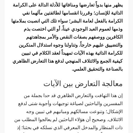
يظهر منها بدواً تعارضها ومنافاتها للأدلة الدالة على الكرامة
الذاتية للإنسان؛ وقررنا انقسامها لطائفتين مآلهما نفي
الكرامة بالفعل لعامة البشر؛ سواء تلك التي انصبت بملامتها
وذمها لعموم العبد الوجودي عيناً، أو التي اختصت بذم
الكافرين ووصفهم بصفات النقص والأمر بمجاهدتهم
والتضييق عليهم خارجاً. وتناولنا وجوه استدلال المنكرين
للكرامة الذاتية بهذه الآيات تمهيداً لعقد الكلام في تبيين
كيفية الجمع والائتلاف المنهجي لدفع هذا التعارض الظاهري
بالصناعة والتحقيق العلمي.
معالجة التعارض بين الآيات
إن هذا التهافت والتعارض الظاهري قد حدا بجملة من
المفسرين والباحثين لصياغة توجيهات وأجوبة شتى لدفع
الإشكال؛ وتنوعت مسالكهم ومبانيهم في تبيين وجه
الائتلاف. وصحيح أن هؤلاء الباحثين لم يعالجوا المطلب من
ذات المنظار والمدخل المعرفي الذي نسلكه في بحثنا؛ إذ