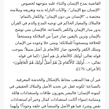
القاضية بمدح الإنسان والثناء عليه متوجهة لخصوص
“الإنسان مع الإيمان”، والآيات النازلة بذمه وتقريعه وملامته
مختصة بـ “الإنسان من دون الإيمان” والكفار بالتمام؛
فالملاك والمعيار الحاكم في توجيه المدع والذم في القرآن
يدور مدار الإيمان والكفر بالصناعة. فالإنسان متى توشح
بالإيمان وتزين باليقين صار خيراً من الملائكة ومستحقاً
للخلافة ومسجوداً للملائكة؛ ومتى خلا وجوده من الإيمان
وسلك الكفر والجحود صار كالأنعام بل أضل سبيلاً؛ بموجب
قوله تعالى: أولئك كالأنعام بل هم أضل؛ (كما في قوله
تعالى: «…أُولَئِكَ كَالْأَنْعَامِ بَلْ هُمْ أَضَلُّ أُولَئِكَ هُمُ الْغَافِلُونَ»
[الأعراف: 179]).
غير أن هذا المذهب محاط بالإشكال والخدشة المعرفية
بالصناعة؛ لكونه غفل عن تحديد الأصل والملاك الحقيقي في
كينونة الإنسان؛ فالبشر يحوزون طاقات واستعدادات هائلة
ومتباينة (سواء أكانت استعدادات كمال وخير أم استعدادات
نقص وشر)، فما هو الأصل والمنشأ في خلقه وجوداً؟ وأيهما