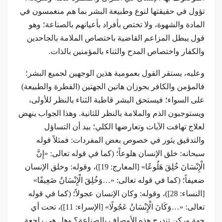
تؤول في حقيقتها لنوع وطبيعة البشر بما هم منغمسون في
المادة والشهوة، ولا تختص بأفراد بأعيانهم بالصناعة؛ وهو
قول يبطل المزاعم القاضية باختصاص الملامة بالجاحدين
والكفار واختصاص المدح والثناء بالمؤمنين بالذات.
وعليه، يستقر القول بعمومية هذين الوجهين لجميع البشر؛
فالمؤمن والكافر يحوزان هاتين الجهتين (الفطرة والطبيعة)
على السواء؛ فيستحق البشر قاطبة الثناء بالنظر للأولى،
ويستوجبون الذم والملامة بالنظر للثانية. وهذا الجواب ينهض
لعلاج تهافت الآيات وتعارضها الكلي؛ بيد أن التساؤل
والتدقيق يثور في خصوص بعض المفردات: فمثلاً قوله
سبحانه: خلق الإنسان هلوعاً؛ (كما في قوله تعالى: «إِنَّ
الْإِنْسَانَ خُلِقَ هَلُوعًا» [المعارج: 19])، وقوله: وخلق الإنسان
ضعيفاً؛ (كما في قوله تعالى: «…وَخُلِقَ الْإِنْسَانُ ضَعِيفًا»
[النساء: 28])، وقوله: وكان الإنسان عجولاً؛ (كما في قوله
تعالى: «…وَكَانَ الْإِنْسَانُ عَجُولًا» [الإسراء: 11])، تحت أي
جهة وركن تندرج هذه الأوصاف بالصناعة؟ وهل هي راجعة