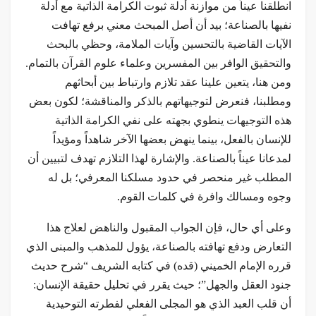
انطلقنا عيناً من موازنة أدلة ثبوت الكرامة الذاتية مع أدلة
نفيها بالصناعة؛ بيد أن أصل المبحث معني برفع تهافت
الآيات القاضية بالتحسين وآيات الملامة، وحظي بالبحث
والتحقيق الوافر بين المفسرين وعلماء علوم القرآن بالتمام.
ومن هنا، يتعين علينا عقد تلازم وارتباط بين أبحاثهم
ومطلبنا، فنعرض لتوجيهاتهم بالذكر والمناقشة؛ لكون بعض
هذه التوجيهات ينطوي بجهته على نفي الكرامة الذاتية
للإنسان بالفعل، بينما ينهض بعضها الآخر شاهداً ومؤيداً
لمدعانا عيناً بالصناعة. والإشارة لهذا التلازم تهدف لتبيين أن
المطلب غير منحصر في حدود مسلكنا المعرفي؛ بل له
وجوه ومسالك وافرة في كلمات القوم.
وعلى أي حال، فإن الجواب المقبول والناهض لعلاج هذا
التعارض ودفع تهافته بالصناعة، يؤول للمذهب والمبنى الذي
قرره الإمام الخميني (قده) في كتابه الشريف “شرح حديث
جنود العقل والجهل”؛ حيث يقرر في تحليل حقيقة الإنسان:
أن قلب العبد الذي هو المجلى الفعلي لفطرته التوحيدية