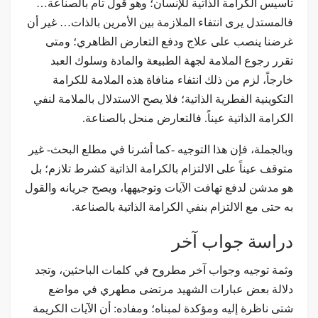
تأسيس الكرامة الذاتية للإنسان؛ وهو قول تام بالصناعة…
فالمستدل يرى انتفاء الملازمة بين الأمرين بالذات… غير أن
غرضنا ينصب على علاج ودفع التعارض الظاهري؛ ومتى
تقرر رجوع الملامة لجهة الطبيعة والمادة وسلوك العبد
خارجاً، لزم من ذلك انتفاء منافاة هذه الملامة للكرامة
التكوينية الفطرية الذاتية؛ فلا يصح الاستدلال بالملامة لنفي
الكرامة الذاتية عيناً. فالتعارض منحل بالصناعة.
وبالجملة، فإن هذا التوجيه -كما أشرنا في مطلع البحث- غير
متوقف عيناً على الالتزام بالكرامة الذاتية كشرط تلازم؛ بل
هو مدشن لدفع تهافت الآيات وتوجيهها، ويصح جريانه والقول
به حتى مع الالتزام بنفي الكرامة الذاتية بالصناعة.
دراسة جواب آخر
وثمة توجيه وجواب آخر مطروح في كلمات الباحثين، وتجد
دلالة بعض عبارات الشهيد مرتضى مطهري في مواضع
شتى ناظرة إليه ومؤكدة لمبناه؛ ومفاده: أن الآيات الكريمة