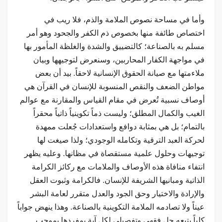
وأما في مساحة نصوص الملامة والذم، فلا ريب في
اختصاص طائفة منها بخصوص ذم الكفر والجحود وهو أمر
مسلم به بالصناعة؛ كالتضييق والشدة والغلظة المأمور بها
في مواجهة الكفار المحاربين، وسنعرض لتوجيهها وبيان
ملاءمتها مع صيانة الحقوق الإنسانية لاحقاً. بيد أن بعض
مواطن الضعف والنقص المنسوبة للإنسان في القرآن هي
أوصاف نسبية تُعرض في مقام القياس والمقارنة مع عوالم
الغيب والكمال المطلق؛ وليست ذماً تكوينياً ذاتياً محقراً
بالتمام؛ بل هي بمثابة دوافع واستعدادات جُعلت ممهدة
لحركة العبد الترقية وتكامله الوجودي؛ ولذا صيغت لها
توجيهات وحلول علمية مستقصاة في مظانها. وعليه يظهر
انتفاء منافاة هذه الأوصاف والملامات مع ركائز الكرامة
الذاتية ومبانيها الشريفة للإنسان. فالكرامة وثبوت العقل
والإرادة والاختيار وحق الجود والعدل متقرر لعامة البشر
عيناً ولا تصادمه الملامة التكوينية بالصناعة. وهذا ينهض جواباً
كلياً يتبعه حل فقهي وتفصيلي لكل آية بمفردها بموجب