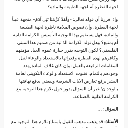
لجهة الفطرة أم لجهة الطبيعة والمادة؟
وإذا قررنا أن قوله تعالى: «وَلَقَدْ كَرَّمْنَا بَنِي آدَمَ» متجهة عيناً
لجهة الفطرة، وأن نصوص الملامة ناظرة لجهة الطبيعة
والمادة، فهل يستقيم بهذا التوجيه التأسيس للكرامة الذاتية
أم يمتنع؟ وهل تولد الكرامة الذاتية من صميم هذا المبنى
الفلسفي؟ لكون التوجيه يقرر حيازة عموم العباد مؤمنهم
وكافرهم لهذه الفطرة وقدراتها بالاستعداد والوعاء لنيل
المقامات الرفيعة بالعمل؛ وإن كان غلاف المادة يهدد
وجودهم بالتمام. فثبوت الاستعداد والوعاء التكويني لعامة
البشر يرفع تعارض الآيات الشريفة ويقضي بدفع تهافتها
بالوجدان؛ غير أن السؤال يدور حول تلازم هذا التوجيه مع
الكرامة الذاتية بالصناعة.
السؤال:
…
الأستاذ:
قد يذهب مذهب للقول بامتناع تلازم هذا التوجيه مع