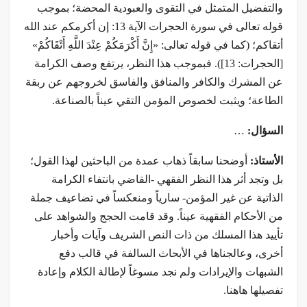
والتفضيل المتمثل في التقوى والعبودية المحضة؛ بموجب
قوله تعالى في سورة الحجرات الآية 13: إن أكرمكم عند الله
أتقاكم؛ (كما في قوله تعالى: «إِنَّ أَكْرَمَكُمْ عِنْدَ اللَّهِ أَتْقَاكُمْ»
[الحجرات: 13]). فبموجب هذا النظر، يرتفع وصف الكرامة
عن المشرك والكافر والمنافق والفاسق لخروجهم عن ربقة
الطاعة؛ ويثبت لخصوص المؤمن التقي عيناً بالصناعة.
السؤال:
…
الأستاذ:
أوضحنا سابقاً ذهاب عمدة من الباحثين لهذا القول؛
بل وتجد أثر هذا النظر الفقهي -القاضي بانتفاء الكرامة
الذاتية عن غير المؤمن- سارياً ومنعكساً في تضاعيف جملة
من الأحكام الفقهية عيناً. وقد قامت الحجج والشواهد على
تأييد هذا المسلك من ذات النص الشريف وآيات وأخبار
أخرى، وعالجناها في الأبحاث السالفة في قالب دفع
الشبهات والإيرادات ولم نجد مسوغاً لإطالة الكلام وإعادة
تفصيلها هاهنا.