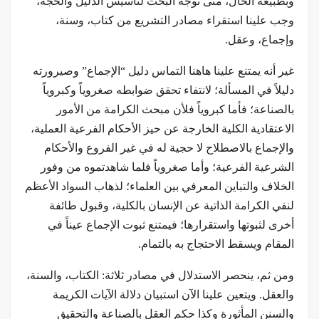
وبطبيعة الحال، متى توجه البحث لتأسيس الدليل والحجة،
وجب علينا استقراء مصادر التشريع من كتاب، وسنة،
وإجماع، وعقل.
غير أنه يمتنع علينا هاهنا التماس دليل “الإجماع” وصيرورته
دليلاً في المسألة؛ لانتفاء تحقق ضوابطه صغروياً وكبروياً
بالصناعة؛ فأما كبروياً فلأن مبحث الكرامة من الأمور
الاعتقادية الكلية الخارجة عن حيز الأحكام الفرعية العملية،
والإجماع بالاصطلاح لا حجية له في غير الفروع والأحكام
الشرعية الفرعية؛ وأما صغروياً فلما شاهدتموه من وفور
الخلاف والتباين المعرفي بين العلماء؛ لذهاب السواد الأعظم
لنفي الكرامة الذاتية عن الإنسان بالكلية، وقبول طائفة
أخرى لثبوتها واستقرارها؛ فيمتنع ثبوت الإجماع عيناً في
المقام ويسقط الاحتجاج به بالتمام.
ومن ثم، ينحصر الاستدلال في مصادر ثلاثة: الكتاب، والسنة،
والعقل. ويتعين علينا الآن استبيان دلالة الآيات الكريمة
والسنن المأثورة وكذا حكم العقل بالصناعة والتحقيق