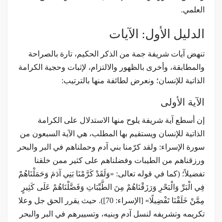
العلمي.
الدليل الأول: الآيات
تنهض آيات شريفة جمة من الذكر الحكيم، تارة بالصراحة
والمطابقة، وأخرى بالظهور والالتزام، لإثبات وحجية الكرامة
الذاتية للإنسان؛ ونعرض لطائفة منها بالترتيب:
الآية الأولى
إن أسطع آية شريفة يلوح منها الاستدلال على الكرامة
الذاتية للإنسان ويستقيم بها المطلب، هي الآية السبعون من
سورة الإسراء: ولقد كرّمنا بني آدم وحملناهم في البر والبحر
ورزقناهم من الطيبات وفضلناهم على كثير ممن خلقنا
تفضيلاً؛ (كما في قوله تعالى: «وَلَقَدْ كَرَّمْنَا بَنِي آدَمَ وَحَمَلْنَاهُمْ
فِي الْبَرِّ وَالْبَحْرِ وَرَزَقْنَاهُمْ مِنَ الطَّيِّبَاتِ وَفَضَّلْنَاهُمْ عَلَى كَثِيرٍ
مِمَّنْ خَلَقْنَا تَفْضِيلًا» [الإسراء: 70]). حيث يقرر الحق جل وعلا
تكريمه وتشريفه لنسل آدم وبنيه، وتسييرهم في البر والبحر