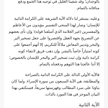
بالوجدان؛ وقد شفينا الغليل في توجيه هذا الجمع ودفع
منافاته بالتمام.
وعليه، يستقر لنا دلالة الآية الشريفة على الكرامة الذاتية
للإنسان؛ وصار لهذا المنحى التفسير مؤيدون من الأعاظم
والمفسرين (غير العلامة الذي أسلفنا قوله)؛ وإن نأى بعضهم
عن التصريح بجهة العقل واقتصروا على جعل تسخير البر
والبحر وتدبير المعاش ملاكاً للتكريم، إلا أنهم أجمعوا على
كونه امتيازاً خاصاً بالبشر. وإن ذهب فريق لانتفاء كونه
كرامة ذاتية وإن ثبت تسخير البر والبحر للإنسان بالخصوص؛
إلا أننا عالجنا هذا التوهم ودفعناه بالتمام.
فالآية الأولى الدالة على الكرامة الذاتية بالصراحة
والمطابقة، هي الآية السبعون من سورة الإسراء. ولما كان
بناؤنا على سرد المطالب وفهرستها سريعاً، فسنكتفي بهذا
البيان الموجز في هذا المورد بالذات.
الآية الثانية