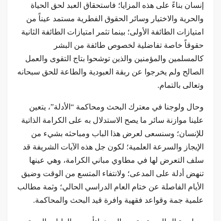
إنسان بناءً على هذه المزايا؛ فاستحقاق العبد لحق الحياة
والحرية والاختيار وسائر الحقوق الفطرية مستمد عيناً من
امتيازات الطائفة الأولى؛ بينما تثمر امتيازات الطائفة الثانية
حقوقاً خاصة تفاضلية لخصوص طائفة من البشر
كالمسلمين والمؤمنين والذين توشحوا بتاج التقوى والعمل
الصالح ولم يخرجوا عن ربقة العبودية والطاعة للحق سبحانه
وتعالى بالتمام.
وحال ولوجنا في معترك البحث ومحاكمة “الأدلة”، يتعين
علينا موازنة سائر ما يصح الاستدلال به على الكرامة الذاتية
للإنسان؛ وسنسعى لعرض هذا الباب ومباحثه بشيء من
الإيجاز والسرعة العلمية؛ لكون جل هذه الآيات الشريفة قد
سلف التعرض لها في مطاوي مباني الكرامة، وهي عينها
تنهض أدلة على المدعى؛ ولانتفاء المتسع من الوقت وضيق
الأيام الفاصلة عن ختام العام الدراسي الحالي؛ وثمة مطالب
علمية جمة وقواعد فقهية وافرة قيد البحث والمحاكمة.