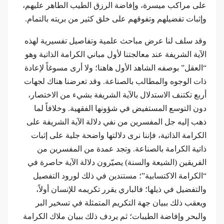
على مراكب ميسرة، وإفاضة الرزق الطيب الطاهر عليهم،
وإثبات تفضيلهم وتفوقهم على خلق كثير من بريته بالتمام.
وقد سلف لنا عرض مباحث علمية وتفاصيل تفسيرية لهذه
الآية الشريفة عند معالجتنا لأول مباني الكرامة الذاتية وهو
“العقل” بوصفه الشاهد الأول هاهنا؛ ولا أرى مسوغاً لإعادة
ذات الوجوه والمطالب بالصناعة. وقد تعرضنا هناك لجهات
أربع تكتنف الاستدلال بالآية الشريفة بشيء من الاختصار،
دون التوسع المستفيض في شؤونها الفقهية. وخلافاً لما
ذهب إليه جل المفسرين من نفي دلالة الآية الشريفة على
الكرامة الذاتية، فإننا نرى دلالتها واضحة جلية على إثبات
ذاتية الكرامة بالصناعة. وتجد عمدة من المفسرين من
الفريقين (الشيعة والسنة) يصيّرون دلالة الآية حاصرة في
“الكرامة الاكتسابية”؛ مستندين في ذلك لورود التفصيل
والتفضيل في ذيلها؛ فالباري يقرر تكريمه للإنسان أولاً،
ويعقب ذلك ببيان جهة التكريم المتمثلة في تسخير البر
والبحر وإفاضة الطيبات؛ ثم يردف ذلك ببيان ملاك الكرامة