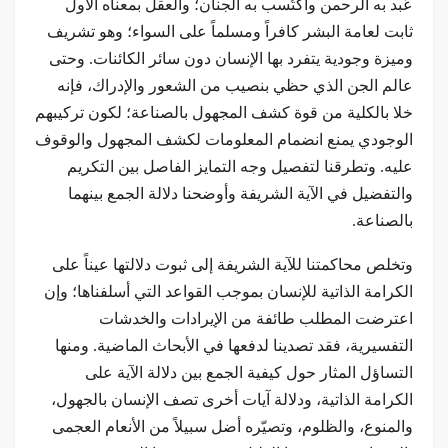
عُبد به الرحمن واكتُسب به الجنان؛ والعقل بمعناه الأول
ثابت لعامة البشر كافراً ومسلماً على السواء؛ وهو تشريف
وميزة وجودية يتفرد بها الإنسان دون سائر الكائنات. وحتى
عالم الجن الذي حظي بنصيب من الشعور والإدراك، فإنه
خلا بالكلية من قوة كشف المجهول بالصناعة؛ لكون تركيبهم
الوجودي يمنع انضمام المعلومات لكشف المجهول والوقوف
عليه. وتطرقنا لتفصيل وجه التمايز الفاصل بين التكريم
والتفضيل في الآية الشريفة وأوضحنا دلالة الجمع بينهما
بالصناعة.
وتخلص محاكمتنا للآية الشريفة إلى ثبوت دلالتها عيناً على
الكرامة الذاتية للإنسان بموجب القواعد التي أسلفناها؛ وإن
اعترضت المطلب طائفة من الإيرادات والخدشات
التفسيرية، فقد تصدينا لدفعها في الأبحاث الماضية. ومنها
التساؤل المثار حول كيفية الجمع بين دلالة الآية على
الكرامة الذاتية، ودلالة آيات أخرى تصف الإنسان بالجهول،
والمنوع، والظلوم، وتصيّره أضل سبيلاً من الأنعام العجمى