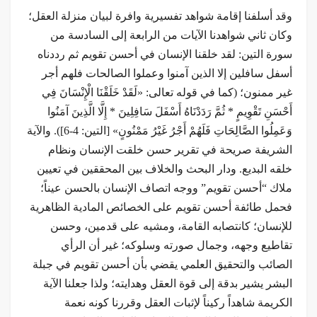
وقد أسلفنا إقامة شواهد تفسيرية وافرة لبيان منزلة العقل؛
وكان ثاني شواهدنا الآيات من الرابعة إلى السادسة من
سورة التين: لقد خلقنا الإنسان في أحسن تقویم ثم رددناه
أسفل سافلین إلا الذين آمنوا وعملوا الصالحات فلهم أجر
غير ممنون؛ (كما في قوله تعالى: «لَقَدْ خَلَقْنَا الْإِنْسَانَ فِي
أَحْسَنِ تَقْوِيمٍ * ثُمَّ رَدَدْنَاهُ أَسْفَلَ سَافِلِينَ * إِلَّا الَّذِينَ آمَنُوا
وَعَمِلُوا الصَّالِحَاتِ فَلَهُمْ أَجْرُ غَيْرُ مَمْنُونٍ» [التين: 4-6]). والآية
الشريفة صريحة في تقرير حسن خلقت الإنسان ونظام
خلقه البديع. ودار البحث والخلاف بين المحققين في تعيين
ملاك “أحسن تقويم” ووجه اتصاف الإنسان بالحسن عيناً؛
فحمل طائفة أحسن تقويم على الخصائص المادية الظاهرية
للإنسان؛ كانتصابه القامة، ومشيه على قدمين، وحسن
تقاطيع وجهه، وجمال صورته وسلوكه؛ غير أن الرأي
الصائب والتحقيق العلمي يقضي بأن أحسن تقويم في جبلة
البشر يشير بدقة إلى قوة العقل وهدايته؛ ولذا جعلنا الآية
الكريمة شاهداً ركيناً لإثبات العقل وقررنا كونه نعمة