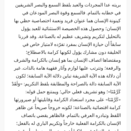
بريته عدا المجردات والعبد بلفظ السمع والبصر الشريفين
في خطابه بالتمام. فالسمع وقوة البصر المودعان في
كينونة الإنسان هما عنوان فريد ونعمة اختصاصية حظي بها
الإنسان؛ وحصول هذه الخصيصة الاستثنائية للعبد يؤول
بالتحليل لتكريم وتشريف عظيم له بالصناعة. وقد قررنا
سابقاً أن حيازة الإنسان بمفرد تفرّده لامتياز خاص في
الخليقة دون مشارك يؤول لكونها كرامة بالاصطلاح؛
ومقتضاها اتصاف الإنسان بما هو إنسان بالكرامة والشرف
والرفعة؛ وتترتب عليها لوازم وآثار فقهية هامة بالذات. غير
أن دلالة هذه الآية الشريفة تباين دلالة الآية السابقة؛ لكون
الآية السابقة دالة بالصراحة والمطابقة بلفظ التكريم: «وَلَقَدْ
كَرَّمْنَا»؛ وهو تشريف فعلي حالي؛ ويمتنع حمل قوله:
«كَرَّمْنَا» على مجرد استعداد الكرامة وقابليتها أو صيرورتها
كرامة اقتضائية بالصناعة؛ لكونه خروجاً صريحاً عن ظاهر
اللفظ وتبادره العرفي بالتمام. فالظاهر يقضي باتصاف
الإنسان بالكرامة الفعلية خارجاً وتكريم الباري له بالفعل؛