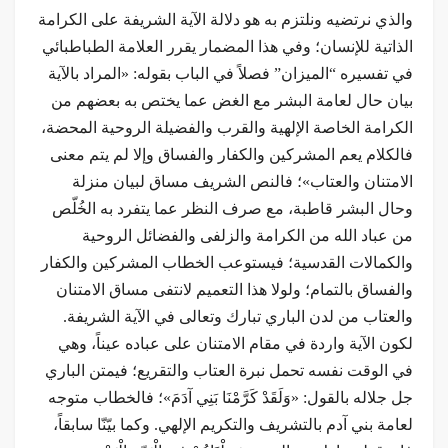
والذي نرتضيه ونلتزم به هو دلالة الآية الشريفة على الكرامة
الذاتية للإنسان؛ وفي هذا المضمار يقرر العلامة الطباطبائي
في تفسيره “الميزان” فصلاً في الباب بقوله: «المراد بالآية
بيان حال لعامة البشر مع الغض عما يختص به بعضهم من
الكرامة الخاصة الإلهية والقرب والفضيلة الروحية المحضة،
فالکلام يعم المشركين والكفار والفساق وإلا لم يتم معنی
الامتنان والعتاب»؛ فالنص الشريف مساق لبيان منزلة
وحال البشر قاطبة، مع صرف النظر عما يتفرد به الخُلّص
من عباد الله من الكرامة والزلفى والفضائل الروحية
والكمالات القدسية؛ فيستوعب الخطاب المشركين والكفار
والفساق بالتمام؛ ولولا هذا التعميم لانتفى مساق الامتنان
والعتاب من لدن الباري تبارك وتعالى في الآية الشريفة.
لكون الآية واردة في مقام الامتنان على عباده عيناً، وهي
في الوقت نفسه تحمل نبرة العتاب والتقريع؛ فيمتن الباري
جل جلاله بالقول: «وَلَقَدْ كَرَّمْنَا بَنِي آدَمَ»؛ فالخطاب متوجه
لعامة بني آدم بالتشريف والتكريم الإلهي. وكما بيّنّا سابقاً،