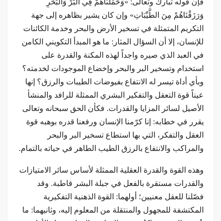
فإن قوله تبارك وتعالى: «وَحَمَلْنَاهُمْ فِي الْبَرِّ وَالْبَحْرِ
وَرَزَقْنَاهُمْ مِنَ الطَّيِّبَاتِ» وإن كان يشير بظاهره إلى جهة
التكريم المتمثلة في تسخير الأرض والبحر وخدمة الكائنات
للإنسان، إلا أن السؤال المثار: ما هو المبدأ التكويني الكامن
في العبد الذي صيره واجداً لهذه المكنة والقدرة على
استخدام وتسخير البر والبحر وإخضاع الموجودات لخدمته؟
وبأي أداة تيسر له الانتفاع بفيوضات الطيبات والرزق؟ إنها
عيناً قوة التعقل والتفكير البشري الممثلة للرافد والمنشأ
الأصيل لسائر المزايا والقدرات. فكأن الحق سبحانه وتعالى
يقرر في خطابه: إنا كرّمنا الإنسان ورفعنا قدره بوهبه قوة
العقل والتفكر، التي بها استطاع تسخير البر والبحر
والمراكب والانتفاع بالرزق الطيب الطاهر في حياته بالتمام.
وهذه القوة والقدرة العقلية الممثلة لأساس سائر الامتيازات
والقدرات مستقرة بالفعل في جبلة البشر قاطبة. وقد
فصّلنا للعقل معنيين؛ أولهما: القوة الذهنية التفكيرية
المكتشفة للمجهول والمنتقلة من المعلوم إليه، وثانيهما: ما