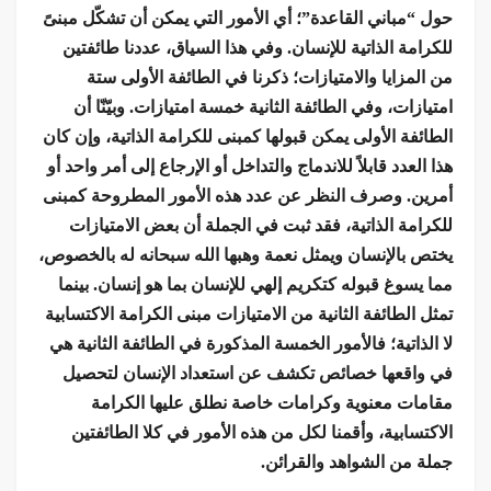
حول “مباني القاعدة”؛ أي الأمور التي يمكن أن تشكّل مبنىً
للكرامة الذاتية للإنسان. وفي هذا السياق، عددنا طائفتين
من المزايا والامتيازات؛ ذكرنا في الطائفة الأولى ستة
امتيازات، وفي الطائفة الثانية خمسة امتيازات. وبيّنّا أن
الطائفة الأولى يمكن قبولها كمبنى للكرامة الذاتية، وإن كان
هذا العدد قابلاً للاندماج والتداخل أو الإرجاع إلى أمر واحد أو
أمرين. وصرف النظر عن عدد هذه الأمور المطروحة كمبنى
للكرامة الذاتية، فقد ثبت في الجملة أن بعض الامتيازات
يختص بالإنسان ويمثل نعمة وهبها الله سبحانه له بالخصوص،
مما يسوغ قبوله كتكريم إلهي للإنسان بما هو إنسان. بينما
تمثل الطائفة الثانية من الامتيازات مبنى الكرامة الاكتسابية
لا الذاتية؛ فالأمور الخمسة المذكورة في الطائفة الثانية هي
في واقعها خصائص تكشف عن استعداد الإنسان لتحصيل
مقامات معنوية وكرامات خاصة نطلق عليها الكرامة
الاكتسابية، وأقمنا لكل من هذه الأمور في كلا الطائفتين
جملة من الشواهد والقرائن.