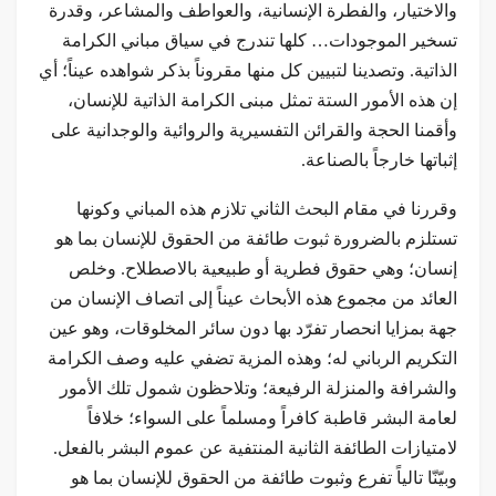
والاختيار، والفطرة الإنسانية، والعواطف والمشاعر، وقدرة
تسخير الموجودات… كلها تندرج في سياق مباني الكرامة
الذاتية. وتصدينا لتبيين كل منها مقروناً بذكر شواهده عيناً؛ أي
إن هذه الأمور الستة تمثل مبنى الكرامة الذاتية للإنسان،
وأقمنا الحجة والقرائن التفسيرية والروائية والوجدانية على
إثباتها خارجاً بالصناعة.
وقررنا في مقام البحث الثاني تلازم هذه المباني وكونها
تستلزم بالضرورة ثبوت طائفة من الحقوق للإنسان بما هو
إنسان؛ وهي حقوق فطرية أو طبيعية بالاصطلاح. وخلص
العائد من مجموع هذه الأبحاث عيناً إلى اتصاف الإنسان من
جهة بمزايا انحصار تفرّد بها دون سائر المخلوقات، وهو عين
التكريم الرباني له؛ وهذه المزية تضفي عليه وصف الكرامة
والشرافة والمنزلة الرفيعة؛ وتلاحظون شمول تلك الأمور
لعامة البشر قاطبة كافراً ومسلماً على السواء؛ خلافاً
لامتيازات الطائفة الثانية المنتفية عن عموم البشر بالفعل.
وبيّنّا تالياً تفرع وثبوت طائفة من الحقوق للإنسان بما هو