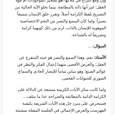
وإن وقع النزاع في ملاكها أهو تسخير الموجودات أم قوة
العقل؛ غير أنها دالة بالمطابقة. بينما تخلو الآية الحالية من
التصريح بلفظ الكرامة أصلاً، وتقرر خلق الإنسان سميعاً
بصيراً. ولما كان السمع والبصر من النعم الاختصاصية
الموهوبة للإنسان بالذات، لزم من ذلك كونهما كرامة
وتشريفاً له بالصناعة.
السؤال:
…
الأستاذ:
نعم، وهذا السمع والبصر هو عينه المتفرع عن
العقل؛ والغرض الأقصى منهما إعمال الفكر والنظر في
عوالم الصنع؛ وهو مباين تماماً للإبصار العادي والسماع
الصوري للحيوانات العجمى.
ولما كانت سائر الآيات الكريمة ممتنعة عن الدلالة على
الكرامة الذاتية بالمطابقة والصراحة عدا ما سلف…
فسنحرص على سرد جل هذه الآيات الشريفة بكيفية
الفهرست والعرض الإجمالي في الجلسة المقبلة بمشيئة