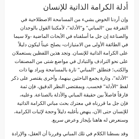
أدلة الكرامة الذاتية للإنسان
وإن أردنا الخوض بشيء من المسامحة الاصطلاحية في
التفرقة بين “المباني” و”الأدلة”، لأمكننا القول بالوجدان
والصناعة إن جل ما أسلفناه في الأبحاث الماضية -ولا سيما
في الطائفة الأولى من الامتيازات- يصلح عيناً ليكون دليلاً
على الكرامة الذاتية للإنسان. وتجد هذين اللفظين يستعملان
على نحو الترادف والتبادل في مواضع شتى من المصنفات
والكتب؛ فتطلق “المباني” تارة بالمسامحة ويراد بها ذات
“الأدلة”، وتارة يجمع الباحثين بينهما، وأخرى يقتصر على ذكر
لفظ “الأدلة” فحسب. وبمقتضى النظر الدقيق، فإن ثمة
فارقاً فاصلاً بين حقيقة المباني والأدلة بالصناعة. وعليه،
فإن جل ما قررناه في معترك بحث مباني الكرامة الذاتية
للإنسان حتى الآن، ينهض بأغلبه دليلاً وحجة لإثبات الكرامة،
وسنعرض له هاهنا بإيجاز وعرض سريع.
وقد بسطنا الكلام في تلك المباني وقررنا أن العقل، والإرادة