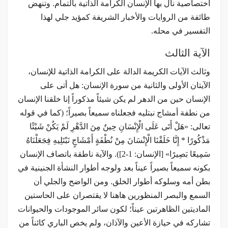
اختصاصية نال بها الإنسان الكرامة الذاتية بالتمام. وتنهض
طائفة من الروايات والأخبار الشريفة كمؤيد جلي لهذا
التفسير في محله.
الآية الثالث
وثالث الآيات الكريمة الدالة على الكرامة الذاتية للإنسان،
الآيتان الأولى والثانية من سورة الإنسان: هل أتى على
الإنسان حين من الدهر لم يكن شيئاً مذكوراً إنا خلقنا الإنسان
من نطفة أمشاج نبتليه فجعلناه سميعاً بصيراً؛ (كما في قوله
تعالى: «هَلْ أَتَى عَلَى الْإِنْسَانِ حِينٌ مِنَ الدَّهْرِ لَمْ يَكُنْ شَيْئًا
مَذْكُورًا * إِنَّا خَلَقْنَا الْإِنْسَانَ مِنْ نُطْفَةٍ أَمْشَاجٍ نَبْتَلِيهِ فِجَعَلْنَاهُ
سَمِيعًا بَصِيرًا» [الإنسان: 1-2]). والآية ناطقة باتصاف الإنسان
بكونه سميعاً بصيراً عيناً بعد ولوجه أطوار النشأة الجنينية في
بطن أمه وسلوكه أطوار الخلق. ومن الواضح والجلي أن
السمع والبصر المنظورين هاهنا لا يقتصران على الحاستين
الماديتين الظاهرتين عيناً؛ لكون سائر الموجودات والحيوانات
تشاركه في حيازة الأعين والآذان، ولم يخص الباري كائناً من