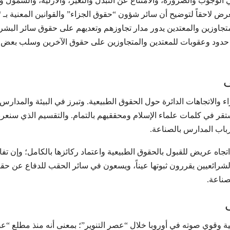
وجوب والضرورة، والامتناع عن التبدل والتغير، والأزلية، والشمول والا
ض لاحقاً لتوضيح أن سائر شؤون “حقوق الجزاء” والقوانين المعنية بـ
تجاوزين والمعتدين يدور مدار تجاوزهم وتعديهم على حقوق سائر البشر.
وضع حدود وعقوبات للمعتدين والمتجاوزين على حقوق الآخرين وسلب بعض 
ی
والاتجاهات الدائرة حول الحقوق الطبيعية. وتبرز في البيئة والمدارس 
مستقر في كلمات علماء الإسلام ومحققيهم بالتمام. والتقسيم الذي سنع
باب المدارس بالصناعة.
 اتجاه عريض للقبول بالحقوق الطبيعية واعتماد ركائزها بالكامل؛ وإن تف
لشرائعيين يقررون ثبوتها عيناً، ويسعون في سائر الحقب للدفاع عن حقو
صناعة.
ة وقوي صوته في أوروبا خلال “عصر التنوير”؛ بمعنى أنه منذ مطلع “ع