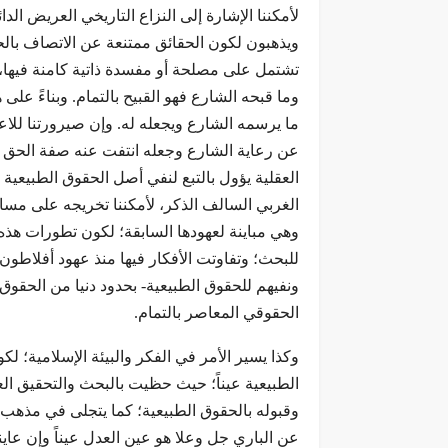
لأمكننا الإشارة إلى النزاع التاريخي العريض الدا
ويذهبون لكون الحقائق ممتنعة عن الاتصاف بالحس
تشتمل على مصلحة أو مفسدة ذاتية كامنة فيها
وما قبحه الشارع فهو القبيح بالتمام. وبناءً عل
ما يرسمه الشارع ويجعله له. وإن صيرورتنا للا
عن رعاية الشارع وجعله انتفت عنه صفة الحق با
العقلية يؤول بالتبع لنفي أصل الحقوق الطبيعية ب
الغربي السالف الذكر، لأمكننا تخريجه على مساق
وهي مباينة لعهودها السابقة؛ لكون تطورات هذه 
للبحث؛ وتفاوتت الأفكار فيها منذ عهود أفلاطو
ونفيهم للحقوق الطبيعية- بحدود دنيا من الحقوق 
الحقوقي المعاصر بالتمام.
وكذا يسير الأمر في الفكر والبيئة الإسلامية؛ لكو
الطبيعية عيناً؛ حيث حظيت بالبحث والتحقيق الع
وقبوله بالحقوق الطبيعية؛ كما يتجلى في مذهب ال
عن الباري جل وعلا هو عين العدل عيناً وإن عاين