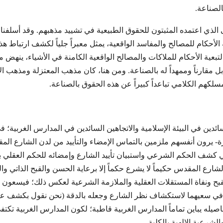
الصناعة.
لذي اعتمده المثبتون للحقوق الطبيعية في تشييد مذهبهم. وقد أسلفنا أ
ة الأحكام للمصالح والمفاسد الواقعية، يمثل معبراً جلياً لكشف ارتباط هذ
بعية الأحكام للملاكات والمصالح الواقعية الكامنة في الأشياء، ينهض ملاز
 بل مقارناً وممهداً له بالصناعة. ومن هنا، كان مذهب المعتزلة ومذهب الإ
مسلكهم الكلامي تباعداً كبيراً عن هذه الحقوق بالصناعة.
سائدين في البيئة الإسلامية والاتجاهين السائدين في المدارس الغربية؛
رة- يرون أنفسهم ملزمين بالتماس الإمضاء والتأیيد من لدن الشارع الم
 كشف الحكم الشرعي واستبيان تأیيد الشارع وإمضائه للحكم العقلي با
ارع المقدس حكيماً لا يشرع حكماً إلا برعاية الحسن والقبح الذاتي وا
لقبح ونفاة المستقلات العقلية والملازمة الشرعية لعكس ذلك؛ فیسعون
ي سعيهما لاستكشاف نظر الشارع وجعله بالدقة (نحن نقول بكشف عقلن
تفاصيله يباين تماماً المدارس الغربية قاطبة؛ لكون المدارس الغربية ت
لشرعية الإلهية بالكلية.