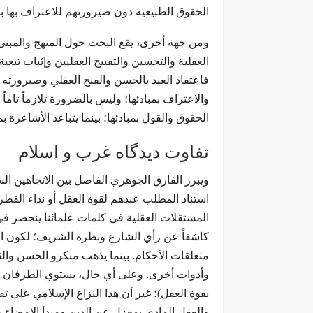
الحقوق الطبيعية دون صيرورتهم للاعتراف بها ب
ومن جهة أخرى، يقع البحث حول المنهج والمبنى ا
العقلية والتحسين والتقبيح العقليين وإثبات تبعي
فاعتقاد العبد بالحسن والقبح العقلي وصيرورته لت
والاعتراف بمبادئها؛ وليس بالضرورة تلازماً تاماً
الحقوق والقول بمبادئها؛ بينما يتباعد الأشاعرة ب
تفاوت دیدگاه غرب و اسلام
ويبرز الفارق الجوهري الفاصل بين الاتجاهين ال
استناد المطلب عندهم لقوة العقل أو نداء الفط
المستقلات العقلية في كلمات علمائنا ينحصر في
كاشفاً عن رأي الشارع ونظره الشريف؛ لكون الش
متعلقات الأحكام. بينما يذهب منكرو الحسن وا
وأدوات أخرى. وعلى أي حال، يستوي الطرفان ف
بقوة العقل)؛ غير أن هذا النزاع الإسلامي على 
والعقل المادي بمعزل عن الدين ومبدأ الإمضاء وا