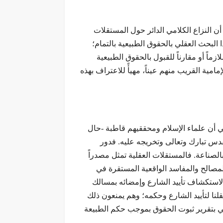
ن النزاع الكلامي الدائر حول المستقلات
ا البحث العقلي بالحقوق الطبيعية بالتمام؛
ماً أو مقارناً للقبول بالحقوق الطبيعية
مامية القريب منهم عيناً، مهيأً للاعتراف بهذه
 في أن علماء الإسلام ومحققيهم قاطبة -حال
قدس تبارك وتعالى وتخريجه عليه. فدور
لصناعة. فالمستقلات العقلية تمثل مصدراً
لمصالح والمفاسد الواقعية المستقرة في
 لاستكشاف تأیيد الشارع وإمضائه بمسالك
ا لتأييد الشارع وحكمه؛ وهم يمنعون ذلك
كتفي بتقرير ثبوت الحقوق بموجب حكم الطبيعة