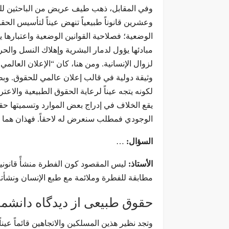
وفي المقابل، ذهب طيف عريض من الباحثين للقو
وعشرين قانوناً طبيعياً تنهض عيناً لتأسيس الحق
الوضعية؛ فصلاحية القوانين الوضعية واعتبارها 
مبادئها يؤول لدمار البشرية وإهلاك النسل وال
لزوال الإنسانية. ومن هنا، كان “الإعلان العالم
وثيقة دولية في قالب إعلان عالمي للحقوق. وبط
لكونه يتجه عيناً لرعاية الحقوق الطبيعية والاع
يقع الخلاف في إدراج بعض الموارد وتسميتها حقاً
الوجودي فمطلب سنعرض له لاحقاً. فهذان هما ال
السؤال:
…
الأستاذ:
ليس المقصود كون الفطرة منشأً قانونياً
مطابقة للفطرة وملائمة مع طبع الإنسان ونشأت
حقوق طبیعی از دیدگاه دانشم
وتجد نظير هذين المسلكين والاتجاهين قائماً عينا