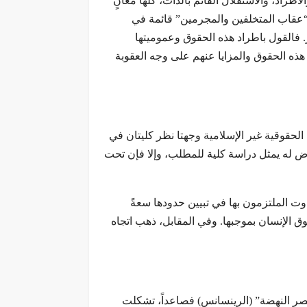
طراد، والاستقلال القائم بالذات، كلها معانٍ
 “عقاب المتخلفين والمجرمين” قائمة في
 فالقول باطراد هذه الحقوق وعموميتها
هذه الحقوق والمزايا عنهم على وجه العقوبة
الحقوقية غير الإسلامية وجهتا نظر كليتان في
رض له يمثل دراسة كلية للمطلب، وإلا فإن تحت
اوت الملتزمون بها في تبيين حدودها سعةً
ق الإنسان بموجبها. وفي المقابل، ذهب اتجاه
صر النهضة” (الرينسانس) فصاعداً، تشكلت