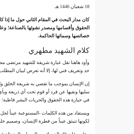
18 شعبان 1446 هـ
كان مدار البحث في المقام الثاني حول ما إذا كا
الحقوق وأقسامها ومصدر نشوئها بالصناعة؛ وعليه
خصائصها وسماتها الحاكمة.
كلام الشهيد مطهري
وأود هاهنا نقل عبارة شريفة للشهيد مرتضى مط
حد وتعريف فني لها، إلا أنه تعرض لبيان المطلب
إن الإنسان بموجب ما تقضي به شريعة الخلق وا
سلبها ونفيها عن فرد أو قوم تحت أي ذريعة وبأي
في حيازة هذه الحقوق والحريات البشر قاطبة؛ حك
ويستفاد من هذه الكلمات -المستوعبة عيناً لجل 
لكونها تنبثق عيناً من فطرة الإنسان، وصميم خل