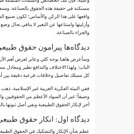
وعليه، فإن تلك الخصائص والسمات المتمثلة في ال
مستكنة في حقيقة هذه الحقوق بالصناعة. وسنعر
واقعها على هذا الركن والأساس؛ لكون صنيع الم
وأزليتها وامتناعها عن التغير لا ينافي بحال 
والجزاء بالصناعة.
دیدگاه‌ها پیرامون حقوق طبیع
وسأعرض هاهنا بوجه كلي وعابر لعرض أهم الآراء 
الباب؛ ولهذا الاختلاف والتدافع نظير ومعادل 
كل مسلك تفاصيل وخلافات فرعية دقيقة بين أر
ففي البيئة الفكرية الغربية غير الإسلامية، ذهب
وضيقاً؛ غير أن السواد الأعظم من الحقوقيين وا
آخر لإنكار الحقوق الطبيعية ونفي أصل ثبوتها بال
دیدگاه اول: انکار حقوق طبیعی
عظم شأن الإنكار والتشكيك في الحقوق الطبيعي