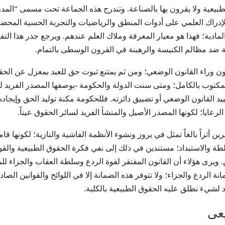
طبيعية ولا يقرون بها بالصناعة. وتندرج هذه الجماعة تحت مسمى “المدرس
لإدراك العلمي على أدوات المنطق والرياضيات والتجربة الحسية المحضة؛
ادية؛ فهذا هو معيار المعرفة وملاك العلم عندهم. ويرجع جذر هذا الت
صلة ضد مظالم الكنيسة والرهبنة في القرون الوسطى بالتمام.
ون وراء القانون الوضعي؛ ومن ثم يمتنع ثبوت حق للعبد بمعزل عن الحقو
لمكتوب بالكامل؛ ومتى سنت الدولة والحكومة -بوصفها المصدر الفريد لل
قييد القانون الوضعي أو تضييق دائرته. فللحكومة مكنة توليد الحق وإيجاد
ايا؛ لكونها المصدر الأصيل والمنشأ الفريد لسائر الحقوق عيناً.
ن أثراً بالغاً تمثل في بروز ونشوء الأنظمة الفاشية والنازية؛ لكونها ق
طة والاستبداد؛ مستندين في ذلك إلى نفي فكرة الحقوق الطبيعية والقول 
ويرى هؤلاء أن القانون المفتقر لقوة الردع وسلطة العقاب والجزاء لل
 الردع والجزاء؛ ولا تتوفر هذه الضمانة إلا في اللوائح والقوانين الصا
د لشيء نطلق عليه الحقوق الطبيعية بالكلية.
عی