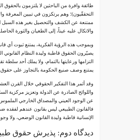
طائفة وافرة من الباحثين لا يلتزمون بالحقوق ال
التحققّيون)؛ وهم يرتكزون في تبيين المعرفة وا
ممتنعة عن الكشف والتحصيل بغير هذه السبل الم
والاتكال عليه عيناً، إلى الطغيان والثورة الحا
وبموجب هذه الرؤية الفكرية، يمتنع ثبوت أي قان
يصيّرون الحقوق قاطبة وليدة النظام القانوني ا
التزامها ورعايتها بالتمام، ولا يملك أحد سلطة ت
يمتنع وصف صنيع الحكومة بالتجاوز على حقوق الرع
وقد أثمر هذا التفكير الحقوقي خلال القرن العشري
واللوائح الصادرة عن الدولة وتعزيز مركزية السل
عن الوجود العيني والمصداق الخارجي الملموس. 
فالقانون الطبيعي ليس بقانون عندهم لفقده ضمانة
الإنسانية قاطبة وليدة القانون الوضعي، ولا وجو
دیدگاه دوم: پذیرش حقوق طبی