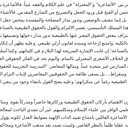
ئر بين “الأشاعرة” و”المعتزلة” في علم الكلام والفقه عيناً. فالأشاعرة ي
ن أو القبح قبل ورود الجعل والتصريح من الشارع المقدس. فالأشياء وال
، بل إنما تتصف بالوصفين وتدور مدار المصلحة والمفسدة بمحض جعل 
ى هذا المسلك التأسيسي، يعسر الالتزام والقول بالحقوق الطبيعية بالصنا
عتراف ببعض الحقوق المعبر عنها بالطبيعية تدور مدار دخولها وتصنيفها
لكلية، وامتنع إرجاعه وسنده لقانون أزلي طبيعي. وعليه يظهر أن إنكار
الصناعة؛ إن غابت الإشارة الصريحة لهذا التلازم في كلماتهم. وكما أسلفن
 الخلاف الأشعري المعتزلي بالتمام. واليوم نجد في الفكر الحقوقي الغ
المدارس غير متحدة عيناً. ومثالها المعاصر: “المدرسة التجريبية للح
ن وسقراط… بل يسعى طائفة من الحقوقيين المعاصرين لإثبات التزام الو
الطبيعية رغماً عن منكراتهم؛ وعليه يصح القول بانتفاء وجود من ينفي ال
ن الاهتمام بأركان الحقوق الطبيعية وركائزها حاضراً ومدركاً بقوة. ومثال
لمي الوافر بين علماء الإسلام ومتكلميهم. غير أن تصدي الباحث لمعالجة
أشاعرة القائلين بامتناع تقييد الذات الإلهية بضوابط العدل لكونه يؤو
ه عقلنا ظلماً بالنظر القاصر. ولست بصدد نقد مذهب الأشاعرة ومحاكمته 