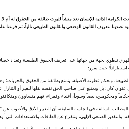
نت الكرامة الذاتية للإنسان تعد منشأً لثبوت طائفة من الحقوق له أم ل
 تصدينا لتعريف القانون الوضعي والقانون الطبيعي تالياً، ثم فرعنا عل
هري تنطوي بجهة من جهاتها على تعريف الحقوق الطبيعية وتعداد خصائص
 استطراداً؛ حيث يقرر:
لطبيعة، وبحكم فطرته الأصيلة، يتمتع بطائفة من الحقوق والحريات؛ و
 عنوان كان؛ بل ويمتنع على صاحب الحق نفسه نقلها للغير أو التنازل 
اماً ومحكومين، بيضاً وسوداً، أغنياء وفقراء، فهم متساوون ومتكافئون 
المطالب السالفة في الجلسة السابقة- أن التعبير الأدق والأصوب عن “
قه، والتقدير الصنعي الإلهي، وتتفرع عن الطاقات والاستعدادات التي أو