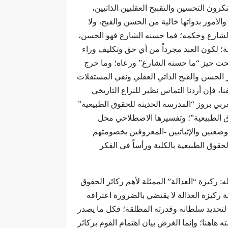
نكرون التحسين والتقبيح العقليين الذاتيين،
أمور بذواتها خالية من الحسن والقبح، ولا
الشارع وحكمه؛ فما حسنه الشارع فهو الحسن،
عة؛ لكون العبد مجرداً من أي حق وتكليف وراء
 تحت حيز “ما حسنه الشارع” ورعاه؛ وما خرج
 الحسن والقبح الذاتي العقلي ونفي المستقلات
ا، فإن أردنا التماس نظير للنزاع التاريخي
ربي بروز “المدرسة الحديثة للحقوق الطبيعية”
قوق الطبيعية”؛ وتفسيرها الاصطلاحي محل
ضعيين والإثباتيين -المعروفين بخصومتهم
حقوق الطبيعية بالكلية ورأساً في الفكر
ه: ركيزة “العدالة” الممثلة لأهم ركائز الحقوق
 ركيزة العدالة لا يقتضي بالضرورة اعترافه
ل لتحديد سلطانه وقدرته المطلقة؛ فكل ما يصدر
هاهنا؛ وإنما الغرض بيان اهتمام القوم بركائز