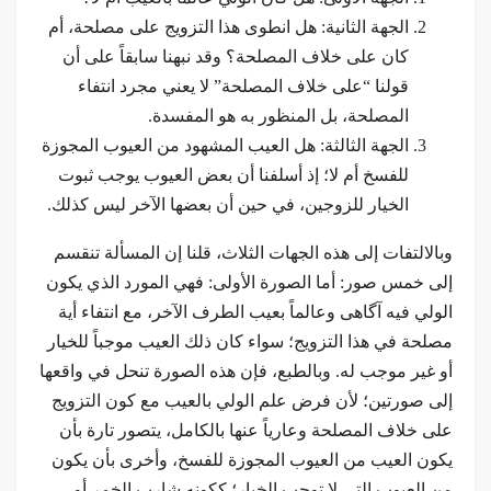
الجهة الثانية: هل انطوى هذا التزويج على مصلحة، أم
كان على خلاف المصلحة؟ وقد نبهنا سابقاً على أن
قولنا “على خلاف المصلحة” لا يعني مجرد انتفاء
المصلحة، بل المنظور به هو المفسدة.
الجهة الثالثة: هل العيب المشهود من العيوب المجوزة
للفسخ أم لا؛ إذ أسلفنا أن بعض العيوب يوجب ثبوت
الخيار للزوجين، في حين أن بعضها الآخر ليس كذلك.
وبالالتفات إلى هذه الجهات الثلاث، قلنا إن المسألة تنقسم
إلى خمس صور: أما الصورة الأولى: فهي المورد الذي يكون
الولي فيه آگاهی وعالماً بعيب الطرف الآخر، مع انتفاء أية
مصلحة في هذا التزويج؛ سواء كان ذلك العيب موجباً للخيار
أو غير موجب له. وبالطبع، فإن هذه الصورة تنحل في واقعها
إلى صورتين؛ لأن فرض علم الولي بالعيب مع كون التزويج
على خلاف المصلحة وعارياً عنها بالكامل، يتصور تارة بأن
يكون العيب من العيوب المجوزة للفسخ، وأخرى بأن يكون
من العيوب التي لا توجب الخيار؛ ككونه شارب الخمر أو