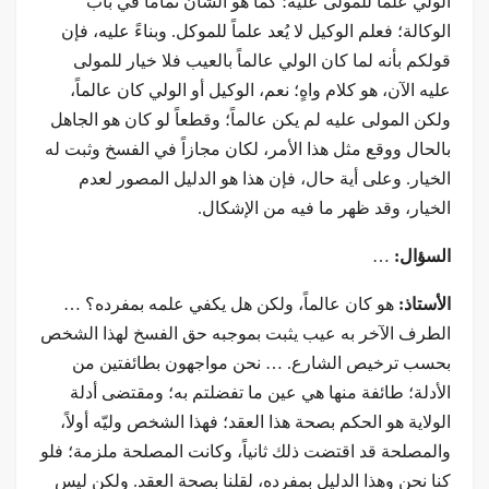
الولي علماً للمولى عليه؛ كما هو الشأن تماماً في باب
الوكالة؛ فعلم الوكيل لا يُعد علماً للموكل. وبناءً عليه، فإن
قولكم بأنه لما كان الولي عالماً بالعيب فلا خيار للمولى
عليه الآن، هو كلام واهٍ؛ نعم، الوكيل أو الولي كان عالماً،
ولكن المولى عليه لم يكن عالماً؛ وقطعاً لو كان هو الجاهل
بالحال ووقع مثل هذا الأمر، لكان مجازاً في الفسخ وثبت له
الخيار. وعلى أية حال، فإن هذا هو الدليل المصور لعدم
الخيار، وقد ظهر ما فيه من الإشكال.
السؤال:
…
الأستاذ:
هو كان عالماً، ولكن هل يكفي علمه بمفرده؟ …
الطرف الآخر به عيب يثبت بموجبه حق الفسخ لهذا الشخص
بحسب ترخيص الشارع. … نحن مواجهون بطائفتين من
الأدلة؛ طائفة منها هي عين ما تفضلتم به؛ ومقتضى أدلة
الولاية هو الحكم بصحة هذا العقد؛ فهذا الشخص وليّه أولاً،
والمصلحة قد اقتضت ذلك ثانياً، وكانت المصلحة ملزمة؛ فلو
كنا نحن وهذا الدليل بمفرده، لقلنا بصحة العقد. ولكن ليس