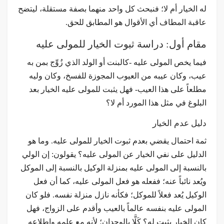
له الخيار أم لا؛ فنبحث كل واحد منهما بصفة مستقلة، ليتضح
عاقبة المطاف أي الأقوال هو المطابق للحق.
مقام أول: دراسة ثبوت الخيار للمولى عليه
فيما يخص المولى عليه -كالبنت أو الولد الذي زُوِّج بمن به
عيب، وكان عيبه من العيوب المجوزة للفسخ، وكان وليه
مطلعاً على هذا العيب- فهل يثبت للمولى عليه الخيار بعد
البلوغ في مثل هذا المورد أم لا؟
دليل عدم الخيار
ثمة احتمال يقضي بعدم ثبوت الخيار للمولى عليه. وما هو
الدليل على نفي الخيار عن المولى عليه؟ يقولون: إن الولي
بالنسبة إلى المولى عليه بمنزلة الوكيل بالنسبة إلى الموكل
ويُعد نائباً عنه؛ ففعله هو فعل المولى عليه، كما أن فعل
الوكيل يُعد فعلاً للموكل؛ فكأنه نازل منزلة نفسه. فلو كان
المولى عليه بنفسه عالماً بالعيب وأقدم على الزواج، فهل
كان الخيار يثبت له؟ كَلَّا بالوجدان؛ لأنه مع علمه واطلاعه