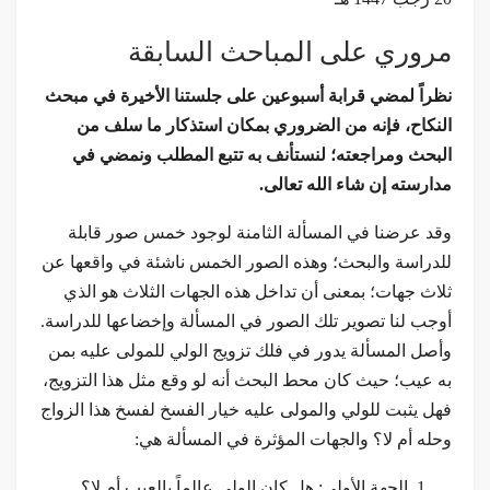
مروري على المباحث السابقة
نظراً لمضي قرابة أسبوعين على جلستنا الأخيرة في مبحث
النكاح، فإنه من الضروري بمكان استذكار ما سلف من
البحث ومراجعته؛ لنستأنف به تتبع المطلب ونمضي في
مدارسته إن شاء الله تعالى.
وقد عرضنا في المسألة الثامنة لوجود خمس صور قابلة
للدراسة والبحث؛ وهذه الصور الخمس ناشئة في واقعها عن
ثلاث جهات؛ بمعنى أن تداخل هذه الجهات الثلاث هو الذي
أوجب لنا تصوير تلك الصور في المسألة وإخضاعها للدراسة.
وأصل المسألة يدور في فلك تزويج الولي للمولى عليه بمن
به عيب؛ حيث كان محط البحث أنه لو وقع مثل هذا التزويج،
فهل يثبت للولي والمولى عليه خيار الفسخ لفسخ هذا الزواج
وحله أم لا؟ والجهات المؤثرة في المسألة هي:
الجهة الأولى: هل كان الولي عالماً بالعيب أم لا؟