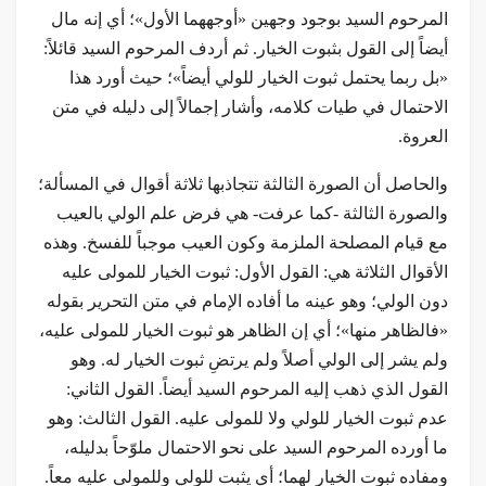
المرحوم السيد بوجود وجهين «أوجههما الأول»؛ أي إنه مال
أيضاً إلى القول بثبوت الخيار. ثم أردف المرحوم السيد قائلاً:
«بل ربما يحتمل ثبوت الخيار للولي أيضاً»؛ حيث أورد هذا
الاحتمال في طيات كلامه، وأشار إجمالاً إلى دليله في متن
العروة.
والحاصل أن الصورة الثالثة تتجاذبها ثلاثة أقوال في المسألة؛
والصورة الثالثة -كما عرفت- هي فرض علم الولي بالعيب
مع قيام المصلحة الملزمة وكون العيب موجباً للفسخ. وهذه
الأقوال الثلاثة هي: القول الأول: ثبوت الخيار للمولى عليه
دون الولي؛ وهو عينه ما أفاده الإمام في متن التحرير بقوله
«فالظاهر منها»؛ أي إن الظاهر هو ثبوت الخيار للمولى عليه،
ولم يشر إلى الولي أصلاً ولم يرتضِ ثبوت الخيار له. وهو
القول الذي ذهب إليه المرحوم السيد أيضاً. القول الثاني:
عدم ثبوت الخيار للولي ولا للمولى عليه. القول الثالث: وهو
ما أورده المرحوم السيد على نحو الاحتمال ملوّحاً بدليله،
ومفاده ثبوت الخيار لهما؛ أي يثبت للولي وللمولى عليه معاً.