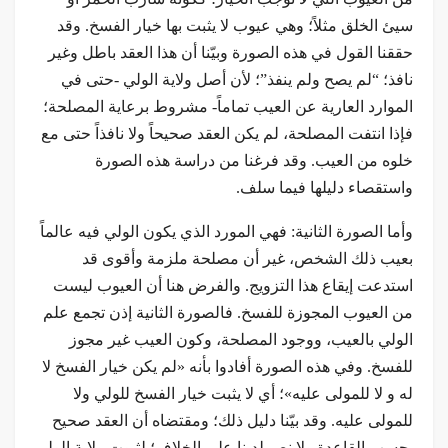
سيئ الخلق مثلاً؛ وهي عيوب لا يثبت بها خيار الفسخ. وقد
حققنا القول في هذه الصورة وبيّنا أن هذا العقد باطل وغير
نافذ؛ “لم يصح ولم ينفذ”؛ لأن أصل ولاية الولي -حتى في
الموارد العارية عن العيب تماماً- مشروط برعاية المصلحة؛
فإذا انتفت المصلحة، لم يكن العقد صحيحاً ولا نافذاً حتى مع
خلوه من العيب. وقد فرغنا من دراسة هذه الصورة
واستقصاء دليلها فيما سلف.
وأما الصورة الثانية: فهي المورد الذي يكون الولي فيه عالماً
بعيب ذلك الشخص، غير أن مصلحة ملزمة وأقوى قد
استدعت إيقاع هذا التزويج. والفرض هنا أن العيوب ليست
من العيوب المجوزة للفسخ. فالصورة الثانية إذن تجمع علم
الولي بالعيب، ووجود المصلحة، وكون العيب غير مجوز
للفسخ. وفي هذه الصورة أفادوا بأنه «لم يكن خيار الفسخ لا
له و لا للمولى عليه»؛ أي لا يثبت خيار الفسخ للولي ولا
للمولى عليه. وقد بيّنا دليل ذلك؛ ومقتضاه أن العقد صحيح
بحسب القاعدة ولا نص لدينا على الخلاف؛ لثبوت ولاية الولي