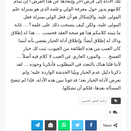
تلك الأدلة إلى فرض آخر وإبعادها عن هذا الفرض؟ إن تمام
كلامهم يدور حول معرفة الولي وعلمه الذي هو بمنزلة علم
المولى عليه. والإشكال هو أن فعل الولي بمنزلة فعل
المولى عليه، ولكن كيف ينسحب ذلك على علمه؟ … غاية
ما يثبته كلامكم هذا هو صحة العقد فحسب. … هذا له إطلاق
وذاك له إطلاق أيضاً؛ وإطلاق أدلة الخيار يقضي بأنه أينما
كان العيب من هذه الطائفة من العيوب، ثبت لك خيار
الفسخ. … والمورد العاري عن العيب لا كلام فيه أصلاً …
لأننا قلنا هناك بالتعدد في المطلوب فأنكرنا وجوده … لقد
ذكرنا دليل عدم الخيار وبيّنا الخدشة الواردة عليه؛ ولم
نعرض لأدلة الخيار بعد؛ فدعونا نبين هذه الأدلة، فإذا لم تتضح
المسألة بعدها، فلكم أن تشكلوا.
دراسة الصور الخمس
0
Share