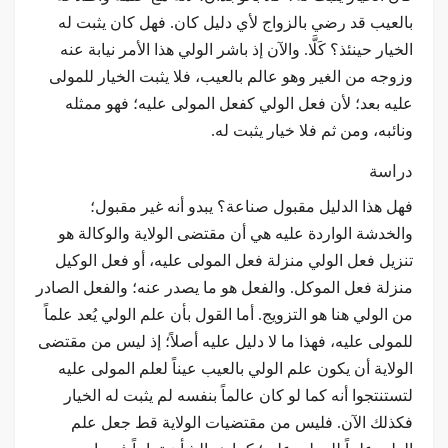
بالعيب قد رضي بالزواج لأي دليل كان. فهل كان يثبت له
الخيار حينئذ؟ كَلَّا. والآن إذ باشر الولي هذا الأمر نيابة عنه
وزوجه من الغير وهو عالم بالعيب، فلا يثبت الخيار للمولى
عليه بعد؛ لأن فعل الولي كفعل المولى عليه؛ فهو ممثله
ونائبه، ومن ثم فلا خيار يثبت له.
دراسة
فهل هذا الدليل مقبول صناعة؟ يبدو أنه غير مقبول؛
والخدشة الواردة عليه هي أن مقتضى الولاية والوكالة هو
تنزيل فعل الولي منزلة فعل المولى عليه، أو فعل الوكيل
منزلة فعل الموكل. والفعل هو ما يصدر عنه؛ والفعل الصادر
من الولي هنا هو التزويج. أما القول بأن علم الولي يُعد علماً
للمولى عليه، فهذا ما لا دليل عليه أصلاً؛ إذ ليس من مقتضى
الولاية أن يكون علم الولي بالعيب عيناً لعلم المولى عليه
لتستنتجوا أنه كما لو كان عالماً بنفسه لم يثبت له الخيار
فكذلك الآن. فليس من مقتضيات الولاية قط جعل علم