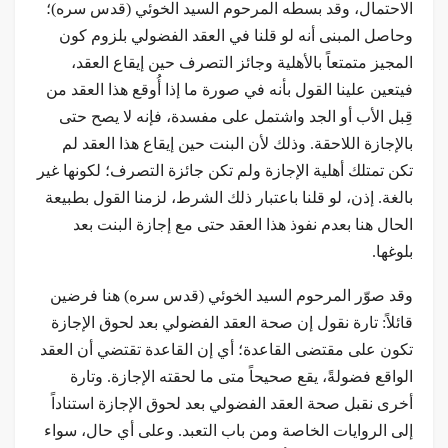
الاحتمال، وقد بسطه المرحوم السيد الخوئي (قدس سره)؛
وحاصل المبنى أنه لو قلنا في العقد الفضولي بلزوم كون
المجيز متمتعاً بالأهلية وجائز التصرف حين إيقاع العقد،
فيتعين علينا القول بأنه في صورة ما إذا أُوقع هذا العقد من
قِبل الأب أو الجد واشتمل على مفسدة، فإنه لا يصح حتى
بالإجازة اللاحقة. وذلك لأن البنت حين إيقاع هذا العقد لم
تكن تمتلك أهلية الإجازة ولم تكن جائزة التصرف؛ لكونها غير
بالغة. إذن، لو قلنا باعتبار ذلك الشرط، لزمنا القول بطبيعة
الحال هنا بعدم نفوذ هذا العقد حتى مع إجازة البنت بعد
بلوغها.
وقد صوّر المرحوم السيد الخوئي (قدس سره) هنا فرضين
قائلاً: تارة نقول إن صحة العقد الفضولي بعد لحوق الإجازة
تكون على مقتضى القاعدة؛ أي إن القاعدة تقتضي أن العقد
الواقع فضولةً، يقع صحيحاً متى ما لحقته الإجازة. وتارة
أخرى نقبل صحة العقد الفضولي بعد لحوق الإجازة استناداً
إلى الروايات الخاصة ومن باب التعبد. وعلى أي حال، سواء