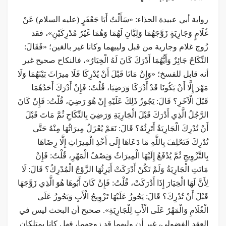
رواية أبي عبيدة الحذاء: «سَأَلْتُ أَبَا جَعْفَرٍ (عليه السلام) عَنْ
غُلَامٍ وَجَارِيَةٍ زَوَّجَهُمَا وَلِيَّانِ لَهُمَا وَهُمَا غَيْرُ مُدْرِكَيْنِ»، فقد
زُوج غلام وجارية من قبل ولييهما وكانا غير بالغين؛ «فَقَالَ:
النِّكَاحُ جَائِزٌ وَأَيُّهُمَا أَدْرَكَ كَانَ لَهُ الْخِيَارُ»، فالنكاح صحيح غير
أنه قابل للفسخ؛ «وَإِنْ مَاتَا قَبْلَ أَنْ يُدْرِكَا فَلَا مِيرَاثَ بَيْنَهُمَا وَلَا
مَهْرَ إِلَّا أَنْ يَكُونَا قَدْ أَدْرَكَا وَرَضِيَا، قُلْتُ: فَإِنْ أَدْرَكَ أَحَدُهُمَا
قَبْلَ الْآخَرِ؟ قَالَ: يَجُوزُ ذَلِكَ عَلَيْهِ إِنْ هُوَ رَضِيَ، قُلْتُ: فَإِنْ كَانَ
الرَّجُلُ الَّذِي أَدْرَكَ قَبْلَ الْجَارِيَةِ وَرَضِيَ بِالنِّكَاحِ ثُمَّ مَاتَ قَبْلَ
أَنْ تُدْرِكَ الْجَارِيَةُ أَتَرِثُهُ؟ قَالَ: نَعَمْ يُعْزَلُ مِيرَاثُهَا مِنْهُ حَتَّى
تُدْرِكَ فَتَحْلِفَ بِاللَّهِ مَا دَعَاهَا إِلَى أَخْذِ الْمِيرَاثِ إِلَّا رِضَاهَا
بِالتَّزْوِيجِ ثُمَّ يُدْفَعُ إِلَيْهَا الْمِيرَاثُ وَنِصْفُ الْمَهْرِ، قُلْتُ: فَإِنْ
مَاتَتِ الْجَارِيَةُ وَلَمْ تَكُنْ أَدْرَكَتْ أَيَرِثُهَا الزَّوْجُ الْمُدْرِكُ؟ قَالَ: لَا
لِأَنَّ لَهَا الْخِيَارَ إِذَا أَدْرَكَتْ، قُلْتُ: فَإِنْ كَانَ أَبُوهَا هُوَ الَّذِي زَوَّجَهَا
قَبْلَ أَنْ تُدْرِكَ؟ قَالَ: يَجُوزُ عَلَيْهَا تَزْوِيجُ الْأَبِ وَيَجُوزُ عَلَى
الْغُلَامِ وَالْمَهْرُ عَلَى الْأَبِ لِلْجَارِيَةِ». صحيح أن البحث ليس في
العقد الفضولي، غير أن وليهما قد زوجهما، فهل كانا يمتلكان