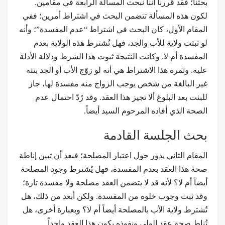
بحثنا؛ فقد قررنا أننا نبحث المسألة الرابعة في مقامين.
لكون هذه المسألة تتضمن البحث في اشتراط أمرين؛ ففي
المقام الأول، كان البحث في اشتراط “عدم المفسدة”؛ وأنه
لو ثبتت ولاية للأب والجد، فهل تُشترط هذه الولاية بعدم
المفسدة أم لا. وكانت النتيجة ثبوت هذا الشرط ودلالة الأدلة
عليه. وثمرة هذا الاشتراط هي أنه لو زوّج الأب أو الجد بنته
غير البالغة من شخص يوجب الزواج منه مفسدة لها، جاز
للبنت بعد البلوغ ألا تجيز هذا العقد. وقد رُدّ احتمال عدم
الصحة الذي أفاده المرحوم السيد أيضاً.
بحث الجلسة القادمة
المقام الثاني يدور حول اعتبار المصلحة؛ فبعد أن تبين إناطة
صحة هذا العقد بعدم المفسدة، فهل يُشترط وجود المصلحة
أيضاً أم لا؟ لأنه قد لا يتضمن العقد مصلحة ولا مفسدة تارة؛
وقد ثبت وجوب خلوه من المفسدة. ولكن أبعد من ذلك، هل
تُشترط ولاية الأب بالمصلحة أيضاً أم لا؟ وبعبارة أخرى، هل
تُناط صحة عقد الولي ونفوذه بكون هذا العقد واجداً