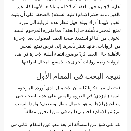
أهلية الإجازة حين العقد أم لا؟ لم يمتلكاها، لأنهما كانا غير
بالغين. وقد حكم الإمام (عليه السلام) بالصحة، على أن يثبت
الخيار لأيهما أدرك وبلغ. فهل تنظر هذه الرواية إلى مورد
تمتع المجيز بالأهلية حال العقد؟ فما يقرره المرحوم السيد
الخوئي من أننا لو استفدنا صحة العقد الفضولي بعد الإجازة
من الروايات، فإنها تنظر بأسرها إلى فرض تمتع المجيز
بالأهلية حال العقد، يُرَدّ بوضوح انتفاء أهلية الإجازة في هذه
الرواية؛ وثمة روايات أخرى هنا لا يسع المجال لقراءتها.
نتيجة البحث في المقام الأول
فتحصل مما ذكرنا كله، أن الاحتمال الذي أورده المرحوم
السيد (اليزدي) في العروة والمبني على عدم الصحة حتى
مع لحوق الإجازة، هو احتمال باطل وضعيف؛ ولهذا السبب
لم يُشر الإمام (الخميني) إليه في متن التحرير مطلقاً.
لقد بقي شق من المسألة الرابعة وهو عين المقام الثاني في