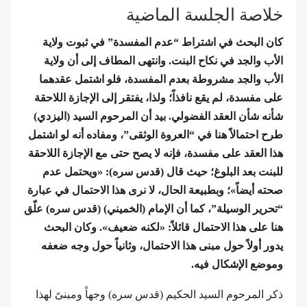
خلاصة الجلسة الماضية
كان البحث في اشتراط “عدم المفسدة” في ثبوت ولاية
الأب والجد في نكاح البنت. وانتهى المطاف إلى أن ولاية
الأب والجد مشروطة بعدم المفسدة، فلو اشتمل عقدهما
على مفسدة، لم يقع نافذاً؛ ولذا، يفتقر إلى الإجازة اللاحقة
شأنه شأن العقد الفضولي. بيد أن المرحوم السيد (اليزدي)
طرح احتمالاً هنا في “العروة الوثقى”، ومفاده أنه لو اشتمل
هذا العقد على مفسدة، فإنه لا يصح حتى مع الإجازة اللاحقة
للبنت بعد البلوغ؛ حيث قال (قدس سره): «ويحتمل عدم
صحته أيضاً»؛ وبطبيعة الحال، لا نرى هذا الاحتمال في عبارة
“تحرير الوسيلة”، كما أن الإمام (الخميني) (قدس سره) علّق
هنا على هذا الاحتمال قائلاً: «لكنه ضعيف». وكان البحث
يدور أولاً حول مبنى هذا الاحتمال، وثانياً حول وجه ضعفه
وموضع الإشكال فيه.
ذكر المرحوم السيد الحكيم (قدس سره) وجهاً ومبنىً لهذا