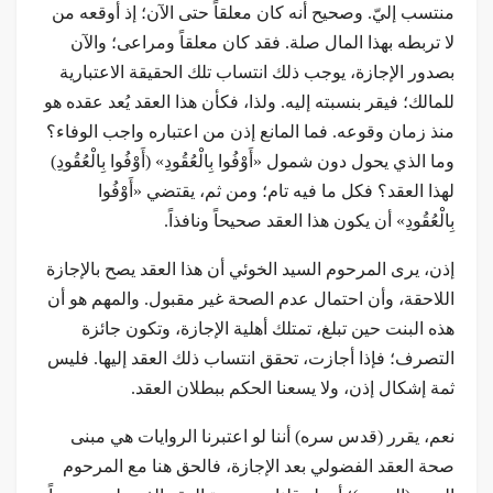
منتسب إليّ. وصحيح أنه كان معلقاً حتى الآن؛ إذ أوقعه من
لا تربطه بهذا المال صلة. فقد كان معلقاً ومراعى؛ والآن
بصدور الإجازة، يوجب ذلك انتساب تلك الحقيقة الاعتبارية
للمالك؛ فيقر بنسبته إليه. ولذا، فكأن هذا العقد يُعد عقده هو
منذ زمان وقوعه. فما المانع إذن من اعتباره واجب الوفاء؟
وما الذي يحول دون شمول «أَوْفُوا بِالْعُقُودِ» (أَوْفُوا بِالْعُقُودِ)
لهذا العقد؟ فكل ما فيه تام؛ ومن ثم، يقتضي «أَوْفُوا
بِالْعُقُودِ» أن يكون هذا العقد صحيحاً ونافذاً.
إذن، يرى المرحوم السيد الخوئي أن هذا العقد يصح بالإجازة
اللاحقة، وأن احتمال عدم الصحة غير مقبول. والمهم هو أن
هذه البنت حين تبلغ، تمتلك أهلية الإجازة، وتكون جائزة
التصرف؛ فإذا أجازت، تحقق انتساب ذلك العقد إليها. فليس
ثمة إشكال إذن، ولا يسعنا الحكم ببطلان العقد.
نعم، يقرر (قدس سره) أننا لو اعتبرنا الروايات هي مبنى
صحة العقد الفضولي بعد الإجازة، فالحق هنا مع المرحوم