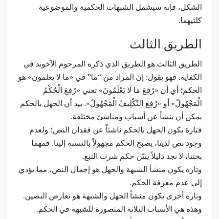
الشكل، فإنه سيشمل الشبهات الحكمية والموضوعية
كلتيهما.
الطريق الثالث
الطريق الثالث هو الطريق الذي ذكره المرحوم الآخوند في
الكفاية. فهو يقول: إن المراد من “ما” في «ما لا يعلمون» هو
الحكم؛ أي أن «رُفِعَ مَا لَا يَعْلَمُونَ» تعني «رُفِعَ الْحُكْمُ
الْمَجْهُولُ» أو «رُفِعَ التَّكْلِيفُ الْمَجْهُولُ». بيد أن الجهل بالحكم
يمكن أن ينشأ عن أسباب ومناشئ مختلفة.
فتارة يكون الجهل بالحكم ناشئاً عن فقدان النص؛ ولعدم
وجود نص لدينا، يصبح الحكم مجهولاً بالنسبة إلينا. فمهما
بحثنا، لا نجد دليلاً يبيّن حكم شرب التبغ.
وتارة يكون منشأ الشبهة والجهل هو إجمال النص، مما يؤدي
إلى عدم معرفة الحكم.
وتارة أخرى يكون منشأ الجهل والشبهة هو تعارض النصين.
وهذه هي الأسباب الثلاثة المتصورة للشبهة في الحكم.