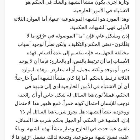
وتارة أخرى يكون منشأ الشبهة والشك في الحكم هو
الاشتباه في الأمور الخارجية.
وهذا المورد هو الشبهة الموضوعية عينها، أما الموارد الثلاثة
الأولى فهي الشبهات الحكمية.
إذن وبشكل عام، فإن “ما” الموصولة في «رُفِعَ مَا لَا
يَعْلَمُونَ» تعني الحكم والتكليف. ولكن نظراً لوجود أسباب
مختلفة للجهل به، فإنه ينقسم إلى عدة أقسام. فهذه
الأسباب إما أن ترتبط بالنص، أو بالخارج؛ فإما أن لا يوجد
نص، أو يوجد ولكنه مجمل، أو له معارض. وهذه الموارد
الثلاثة ترتبط بالحكم. أما إذا كان منشأ الشبهة أمراً خارجياً؛
أي أن الاشتباه في الأمور الخارجية أدى إلى شبهة في
الحكم، فمثلاً لون هذا السائل له شكل خاص أو أن رائحته
توجب للإنسان احتمال كونه خمراً. فمع ظهور هذا الاحتمال
ووجوده، تنشأ الشبهة: هل يجوز شرب هذا السائل أم لا؟
إذن، الشبهة في الحكم، أو الجهل بحكم شرب هذا السائل،
ناشئ عما حدث في الخارج وصار منشأ لهذه الشبهة. وبناءً
عليه، تصبح شبهة موضوعية. ونتيجة لذلك، تشمل «رُفِعَ مَا لَا