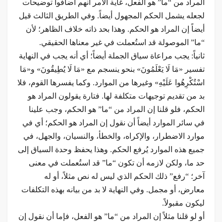
المراد من “ما” هو الفعل، غاية الأمر أنهم أضافوا توضيحات
لجعله يشمل الحكم المجهول أيضاً. وفي الطريق الثالث قيل
أيضاً إن المراد هو الحكم. وهذا بحد ذاته خلاف الظاهر؛ لأن
“ما” الموصولة قد استُعملت في غير معناها الحقيقي.
ثانياً: يجب مراعاة سياق الجملة أيضاً؛ أي أنه يجب في النهاية
تفسير «مَا لَا يَعْلَمُونَ» بنحو ينسجم مع «مَا لَا يُطِيقُونَ» و«مَا
اسْتُكْرِهُوا عَلَيْهِ» وغيرها من الموارد. وكما يفسرها القوم، فلا
بد من تقديم توجيهات متكلفة لها. فتارة يقولون المراد هو
الحكم، فلو قلنا إن المراد من “ما” هو الحكم، وجب علينا
في سائر الموارد أيضاً أن نقول إن المراد هو الحكم؛ أي في
موارد الاضطرار، والإكراه، والخطأ، والنسيان، والجهل، في
جميع هذه الموارد يُرفع الحكم. وهذا يحفظ وحدة السياق إلى
حد ما، ولكن لازمه أن تكون “ما” قد استُعملت في معنى
آخر؛ “رفع” ذلك الحكم الذي ليس له نص مثلاً، أو له
معارض، أو مجمل. وفي النهاية لا بد من بيانه بهذه التكلفات
ليكون مقبولاً.
أو لو قلنا مثلاً إن المراد من “ما” هو الفعل، فإما أن نقول إن