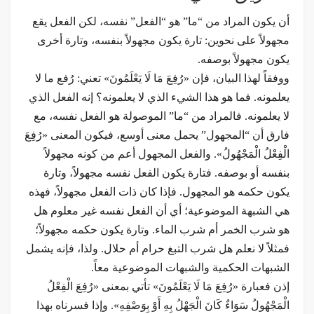
أن يكون المراد من “ما” هو “الفعل” نفسه، لكن الفعل يقع
مجهولاً على نحوين: تارة يكون مجهولاً بنفسه، وتارة أخرى
يكون مجهولاً بوصفه.
ووفقاً لهذا البيان، فإن «رُفِعَ مَا لَا يَعْلَمُونَ» تعني: رُفع ما لا
يعلمونه. فما هو هذا الشيء الذي لا يعلمونه؟ إنه الفعل الذي
لا يعلمونه. فالمراد من “ما” الموصولة هو الفعل نفسه، مع
فارق أن “المجهول” يحمل معنى أوسع، فيكون المعنى «رُفِعَ
الْفِعْلُ الْمَجْهُولُ». والفعل المجهول أعم من كونه مجهولاً
بنفسه أو بوصفه. فتارة يكون الفعل نفسه مجهولاً، وتارة
يكون حكمه هو المجهول. فإذا كان ذات الفعل مجهولاً، فهذه
هي الشبهة الموضوعية؛ أي أن الفعل نفسه غير معلوم هل
هو شرب الخمر أم شرب الماء. وتارة يكون حكمه مجهولاً؛
فمثلاً لا نعلم هل شرب التبغ حرام أم حلال. ولذا، فإنه يشمل
الشبهات الحكمية والشبهات الموضوعية معاً.
إذن فعبارة «رُفِعَ مَا لَا يَعْلَمُونَ» تأتي بمعنى «رُفِعَ الْفِعْلُ
الْمَجْهُولُ سَوَاءٌ كَانَ الْجَهْلُ بِهِ أَوْ بِوَصْفِهِ». وإذا فسرناه بهذا