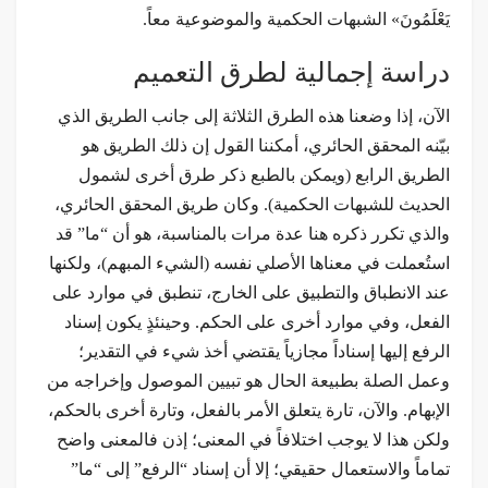
يَعْلَمُونَ» الشبهات الحكمية والموضوعية معاً.
دراسة إجمالية لطرق التعميم
الآن، إذا وضعنا هذه الطرق الثلاثة إلى جانب الطريق الذي
بيّنه المحقق الحائري، أمكننا القول إن ذلك الطريق هو
الطريق الرابع (ويمكن بالطبع ذكر طرق أخرى لشمول
الحديث للشبهات الحكمية). وكان طريق المحقق الحائري،
والذي تكرر ذكره هنا عدة مرات بالمناسبة، هو أن “ما” قد
استُعملت في معناها الأصلي نفسه (الشيء المبهم)، ولكنها
عند الانطباق والتطبيق على الخارج، تنطبق في موارد على
الفعل، وفي موارد أخرى على الحكم. وحينئذٍ يكون إسناد
الرفع إليها إسناداً مجازياً يقتضي أخذ شيء في التقدير؛
وعمل الصلة بطبيعة الحال هو تبيين الموصول وإخراجه من
الإبهام. والآن، تارة يتعلق الأمر بالفعل، وتارة أخرى بالحكم،
ولكن هذا لا يوجب اختلافاً في المعنى؛ إذن فالمعنى واضح
تماماً والاستعمال حقيقي؛ إلا أن إسناد “الرفع” إلى “ما”