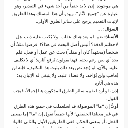
هي موجودة. إذن لا بد حتماً من أخذ شيء في التقدير، وهو
عبارة عن “جميع الآثار”. ويبدو أن هذا المسلك وهذا الطريق
لإثبات التعميم يرجح على سائر الطرق الأولى.
السؤال:
…
الأستاذ:
نعم، لم يعد هناك عقاب، ولا يُكتب عليه ذنب. هل
لاحظتم الدقة؟ أليس أصل البحث في هذا؟! افرضوا مثلاً: أن
شخصاً (مجتهداً كان أو مقلداً) بحث عن عمل أو فعل، فلم
يجد أي نص رغم بحثه. فهنا يقولون تُرفع آثاره؛ أي لا تكليف
عليه. والآن، لو وُجد نص بعد ذلك يثبت هذا التكليف، فإنه لن
يُعاقب ولن يُؤاخذ، ولا قضاء عليه، ولا ينبغي له الإتيان به؛
هذه هي آثاره.
إذن، لو أردنا تقييم سائر الطرق المذكورة هنا إجمالاً، فيجب
القول:
أولاً: إن “ما” الموصولة قد استُعملت في جميع هذه الطرق
في غير معناها الحقيقي؛ لأنها جميعاً تقول إن “ما” إما بمعنى
الفعل، أو بمعنى الحكم. ففي الطريقين الأول والثاني قالوا: