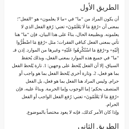
الطريق الأول
أن يكون المراد من “ما” في «ما لا يعلمون» هو “الفعل”؛
بمعنى أن «رُفِعَ مَا لَا يَعْلَمُونَ» تعني: رُفع الفعل الذي لا
يعلمونه. وبطبيعة الحال، بناءً على هذا البيان، فإن “ما” هنا
تأتي بمعنى الفعل كباقي الفقرات؛ مثل «رُفِعَ مَا اضْطُرُّوا
إِلَيْهِ» و«رُفِعَ مَا اسْتُكْرِهُوا عَلَيْهِ» وغيرها من الموارد. إذن فـ
“ما” في جميع هذه الموارد بمعنى الفعل، وبذلك يُحفظ
السياق، إلا أن الفعل يُلحظ على وجهين: 1. تارة يُلحظ الفعل
بما هو فعل، 2. وتارة أخرى يُلحظ الفعل بما هو واجب أو
حرام. وليس المراد هنا الفعل بما هو فعل، بل الفعل
المتصف بحكم؛ إما الوجوب وإما الحرمة. وبناءً عليه، فإن
«رُفِعَ مَا لَا يَعْلَمُونَ» تعني: رُفع الفعل الواجب أو الفعل
الحرام.
وإذا كان الأمر كذلك، فإنه لا يعود مختصاً بالموضوع.
الطريق الثاني