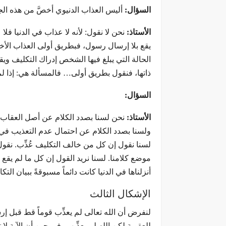
السؤال:
أليس العذاب الدنيوي أخصَّ من هذه ال
الأستاذ:
نحن لا نقول: لأنه لا عذاب في الدنيا فلا
يقع بلا إرسال رسول، فبطريق أولى العذاب الأخ
الحالة التي يبلغ فيها الشخص إدراك التكليف ويقي
ذاتها، فنقول بطريق أولى… فالمسألة هي: إذا لم ي
السؤال:
الأستاذ:
نحن لسنا بصدد الكلام عن أصل العقاب. لسن
ولسنا بصدد الكلام عن احتمال عدم التعذيب في ألف حالة
لسنا نقول إن كل من خالف التكليف عُذِّب. نقول
موضع كلامنا. لسنا نريد القول إن كل ما لم يقع ف
أنزلناها في الدنيا كانت دائماً مسبوقةً ببيان ال
الإشكال الثالث
لنفرض أن الله تعالى لم يعذِّب قوماً قط قبل إرسا
للعقوبة لكن الله لم يعذِّبهم. في حين أن الآية لا