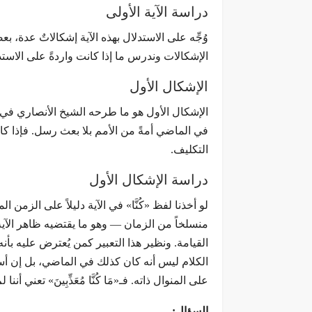
دراسة الآية الأولى
وُجِّه على الاستدلال بهذه الآية إشكالاتٌ عدة
الإشكالات وندرس ما إذا كانت واردةً على الاستدلا
الإشكال الأول
الإشكال الأول هو ما طرحه الشيخ الأنصاري في كت
في الماضي أمةً من الأمم بلا بعث رسل. فإذا كا
التكليف.
دراسة الإشكال الأول
لو أخذنا لفظ «كُنَّا» في الآية دليلاً على الزمن ال
منسلخاً من الزمان — وهو ما يقتضيه ظاهر الآية 
القيامة. ونظير هذا التعبير كمن يُعترض عليه بأن
الكلام ليس أنه كان كذلك في الماضي، بل إن أسلوب
على المنوال ذاته. فـ«مَا كُنَّا مُعَذِّبِينَ» تع
السؤال: