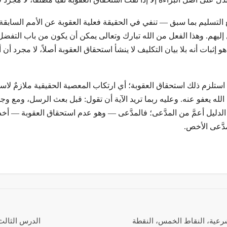
سُولًا» — مع التسليم بما سبق — تنفي في الحقيقة فعلية العقوبة عن الأمم السابقة
ل إليهم. وهذا الفعل من الله تبارك وتعالى يمكن أن يكون من باب التفضل 
و إثبات أنه بلا بيان التكليف لا ينشأ استحقاق العقوبة أصلاً، لا مجرد أن أح
ستلزم ذلك استحقاق العقوبة؛ أي ارتكاب المعصية الحقيقية ملازمٌ لاس
ن الله يعفو عنه. وعليه ربما تريد الآية أن تقول: قبل بعث الرسل، ومع و
كون الدليل أعمَّ من المدَّعى؛ فالمدَّعى — وهو عدم استحقاق العقوبة —
دَّعى الأخص.
لشرعية، النقاط الخمس، النقطة
الدرس الثالث 