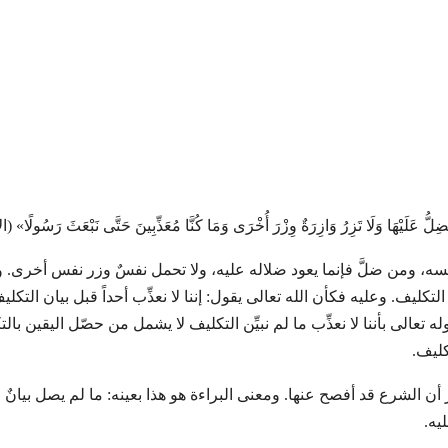
ضِلُّ عَلَيْهَا وَلَا تَزِرُ وَازِرَةٌ وِزْرَ أُخْرَى وَمَا كُنَّا مُعَذِّبِينَ حَتَّى نَبْعَثَ رَسُولًا» (ال
، ومن ضلَّ فإنما يعود ضلاله عليه، ولا تحمل نفسٌ وزر نفس أخرى. والشاهد هو
ان التكليف. وعليه فكأن الله تعالى يقول: إننا لا نعذِّب أحداً قبل بيان التكل
ه تعالى بأننا لا نعذِّب ما لم نبيِّن التكليف لا يشمل من حصّل اليقين
كليف.
ر أن الشرع قد أفصح عنها. ومعنى البراءة هو هذا بعينه: ما لم يصل بيانٌ
ليه.