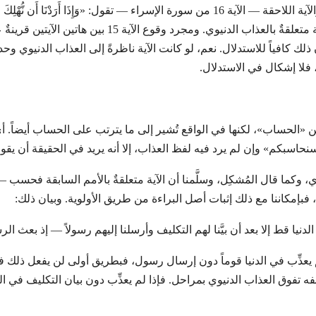
بوضوح بالقيامة وتتحدث عن العذاب الأخروي. والآية اللاحقة — الآية 16 من سورة الإسراء — تقول: «وَإِذَا أ
الْقَوْلُ فَدَمَّرْنَاهَا تَدْمِيرًا» (الإسراء: 16)، وهذه الآ
ك كافياً للاستدلال. نعم، لو كانت الآية ناظرةً إلى العذاب الدنيوي وحده
 فلا إشكال في الاستدلال.
ن «الحساب»، لكنها في الواقع تُشير إلى ما يترتب على الحساب أيضاً. أي
سبكم» وإن لم يرد فيه لفظ العذاب، إلا أنه يريد في الحقيقة أن يقول
دنيوي، وكما قال المُشكِل، وسلَّمنا أن الآية متعلقةٌ بالأمم السابقة فحس
بإمكاننا مع ذلك إثبات أصل البراءة من طريق الأولوية. وبيان ذلك:
 الدنيا قط إلا بعد أن بيَّنا لهم التكليف وأرسلنا إليهم رسولاً — إذ بعث ا
م يعذِّب في الدنيا قوماً دون إرسال رسول، فبطريق أولى لن يفعل ذلك ف
فه تفوق العذاب الدنيوي بمراحل. فإذا لم يعذِّب دون بيان التكليف في ا