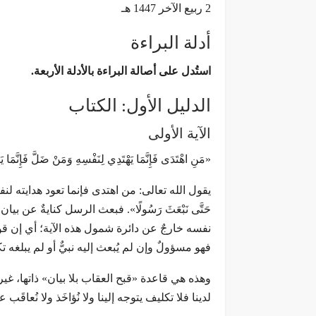
2 ربيع الآخر 1447 هـ
أدلة البراءة
استُدل على أصالة البراءة بالأدلة الأربعة.
الدليل الأول: الكتاب
الآية الأولى
«مَنِ اهْتَدَى فَإِنَّمَا يَهْتَدِي لِنَفْسِهِ وَمَنْ ضَلَّ فَإِنَّمَا يَ
يقول الله تعالى: من اهتدى فإنما تعود هدايته لنفسه
حَتَّى نَبْعَثَ رَسُولًا». فبعث الرسل كنايةٌ عن بي
نفسه خارجٌ عن دائرة شمول هذه الآية؛ أي إن قول
فهو مسؤولٌ وإن لم يُبعث إليه نبيٌّ أو لم يبلغه ت
وهذه هي قاعدة «قبح العقاب بلا بيان» ذاتها، غي
لدينا فلا تكليف يتوجه إلينا ولا نُؤاخَذ ولا نُعاقَب ع