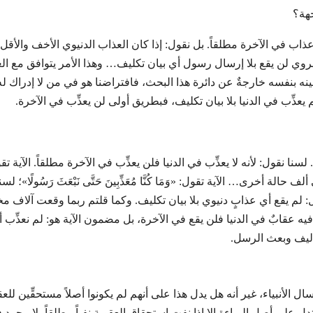
جهة؟
 عذاب في الآخرة مطلقاً. بل نقول: إذا كان العذاب الدنيوي الأخف والأقل 
روي لن يقع بلا إرسال رسول أي بيان تكليف… وهذا الأمر يتوافق مع ا
نه بنفسه خارجةٌ عن دائرة هذا البحث، فافتراضنا هو في من لا إدراك له ب
عذِّب في الدنيا بلا بيان تكليف، فبطريق أولى لن يعذِّب في الآخرة.
ا نقول: لأنه لا يعذِّب في الدنيا فلن يعذِّب في الآخرة مطلقاً. الآية تق
 أخرى… الآية تقول: «وَمَا كُنَّا مُعَذِّبِينَ حَتَّى نَبْعَثَ رَسُولًا»؛ لسن
: لم يقع أي عذابٍ دنيوي بلا بيان تكليف. وكما قلتم ربما وقعت آلاف م
يه عقابٌ في الدنيا فلن يقع في الآخرة، بل مضمون الآية هو: لم نعذِّب أح
تكاليف وبعث الرسل.
ل الأنبياء، غير أنه هل يدل هذا على أنهم لم يكونوا أصلاً مستحقِّين للع
 تدل على أصل البراءة إلا إذا نفت استحقاق العقوبة نفياً مطلقاً، لا مجرد 