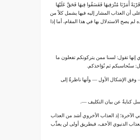
َرَدْنَا أَن نُّهْلِكَ قَرْيَةً أَمَرْنَا مُتْرَفِيهَا فَفَسَقُوا فِيهَا فَحَقَّ عَلَيْهَا
ية متعلقةٌ بالعذاب الدنيوي. ومجرد وقوع الآية 15 بين هاتين الآيتين قرينةٌ على أن العذاب المشار إليه فيها يشمل كلاً من
 لم يصح الاستدلال بها في هذا المقام، أما إذا
 إنها تقول: لسنا ممن يتركونكم تفعلون ما
: سنُحاسبكم ثم نُؤاخذكم.
ب — وفق الإشكال الأول — وأنها ناظرةٌ إلى
لرسل كنايةٌ عن بيان التكليف —.
ي الآخرة؛ إذ العذاب الأخروي أشد من العذاب
لعذاب الدنيوي الأخف، فبطريق أولى لن يعذِّب