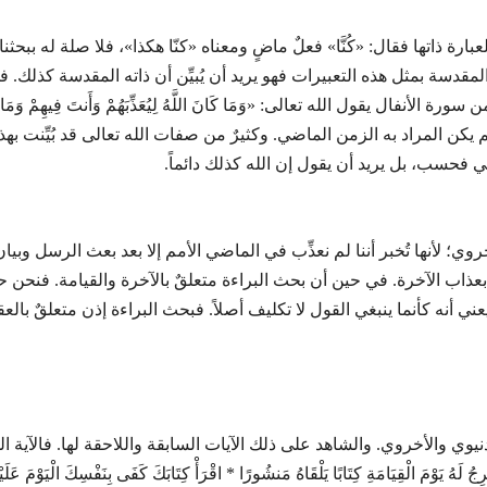
ارة ذاتها فقال: «كُنَّا» فعلٌ ماضٍ ومعناه «كنّا هكذا»، فلا صلة له ببح
لمقدسة بمثل هذه التعبيرات فهو يريد أن يُبيِّن أن ذاته المقدسة كذلك. فما
ن حيناً قائماً وحيناً منتفياً. فمثلاً في الآية 33 من سورة الأنفال يقول الله تعالى: «وَمَا كَانَ اللَّهُ لِيُعَذِّبَهُمْ وَأَنتَ
 المراد به الزمن الماضي. وكثيرٌ من صفات الله تعالى قد بُيِّنت بهذا التعبير 
ي فحسب، بل يريد أن يقول إن الله كذلك دائماً.
خروي؛ لأنها تُخبر أننا لم نعذِّب في الماضي الأمم إلا بعد بعث الرسل وب
ة له بعذاب الآخرة. في حين أن بحث البراءة متعلقٌ بالآخرة والقيامة. فنح
ي أنه كأنما ينبغي القول لا تكليف أصلاً. فبحث البراءة إذن متعلقٌ بالع