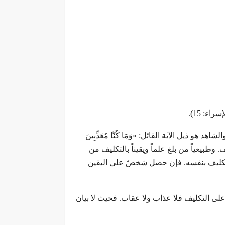
إسراء: 15).
 ذيل الآية القائل: «وَمَا كُنَّا مُعَذِّبِينَ
يف. وطبيعياً من بلغ علماً ويقيناً بالتكليف من
 بالتكليف بنفسه. فإن حصل شخصٌ على اليقين
 على التكليف فلا عذاب ولا عقاب. فحيث لا بيان