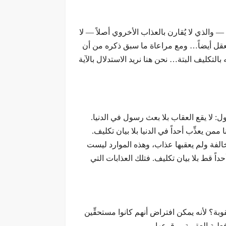
— والذي لا يُقارن بالعذاب الأخروي أصلاً — لا
لعقل أيضاً… ومع مراعاة ما سبق ذكره من أن
التكليف البتة… نحن هنا نريد الاستدلال بالآية
ول: لا يقع العقاب بلا بعث رسول في الدنيا.
ا ممن يعذِّب أحداً في الدنيا بلا بيان تكليف.
خالفة ولم يعقبها عذاب، وهذه الموارد ليست
داً قط بلا بيان تكليف. فتلك العذابات التي
قوبة؟ لأنه يمكن افتراض أنهم كانوا مستحقِّين
فعلية العقوبة ووقوعها.