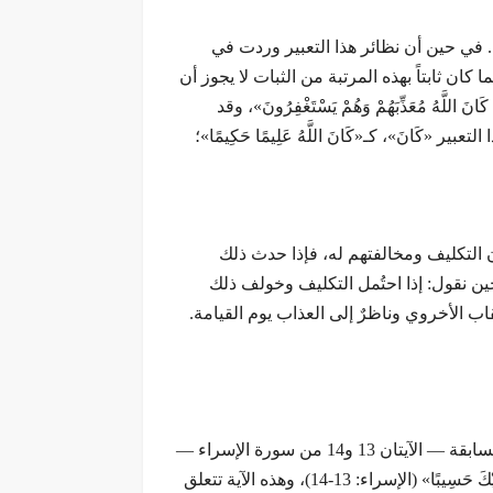
ثنا. في حين أن نظائر هذا التعبير وردت في
 كان ثابتاً بهذه المرتبة من الثبات لا يجوز أن
 فِيهِمْ وَمَا كَانَ اللَّهُ مُعَذِّبَهُمْ وَهُمْ يَسْتَغْفِرُونَ»، وقد
«كَانَ»، كـ«كَانَ اللَّهُ عَلِيمًا حَكِيمًا»؛
يان التكليف ومخالفتهم له، فإذا حدث ذلك
ن حين نقول: إذا احتُمل التكليف وخولف ذلك
قاب الأخروي وناظرٌ إلى العذاب يوم القيامة.
أولاً: يُستفاد من الآية شمولها لكلٍّ من العذاب الدنيوي والأخروي. والشاهد على ذلك الآيات السابقة واللاحقة لها. فالآية السابقة — الآيتان 13 و14 من سورة الإسراء —
تقول: «وَكُلَّ إِنسَانٍ أَلْزَمْنَاهُ طَائِرَهُ فِي عُنُقِهِ وَنُخْرِجُ لَهُ يَوْمَ الْقِيَامَةِ كِتَابًا يَلْقَاهُ مَنشُورًا * اقْرَأْ كِتَابَكَ كَفَى بِنَفْسِكَ الْيَوْمَ عَلَيْكَ حَسِيبًا» (الإسراء: 13-14)، وهذه الآية تتعلق