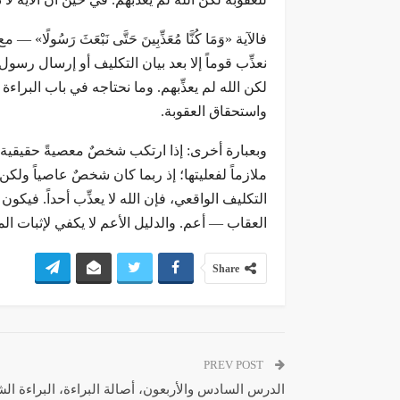
فالآية «وَمَا كُنَّا مُعَذِّبِينَ حَتَّى نَبْعَثَ رَ
نعذِّب قوماً إلا بعد بيان التكليف أو إرسال رسو
لكن الله لم يعذِّبهم. وما نحتاجه في باب البراءة ه
واستحقاق العقوبة.
وبعبارة أخرى: إذا ارتكب شخصٌ معصيةً حقيقية ا
ملازماً لفعليتها؛ إذ ربما كان شخصٌ عاصياً ولك
التكليف الواقعي، فإن الله لا يعذِّب أحداً. في
العقاب — أعم. والدليل الأعم لا يكفي لإثبات الم
Share
PREV POST
الدرس السادس والأربعون، أصالة البراءة، البراءة ا