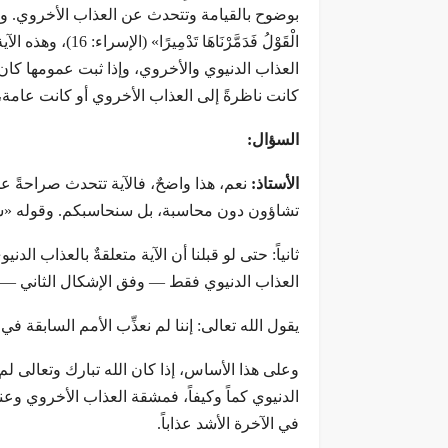
العذاب الدنيوي والأخروي، وإذا ثبت عمومها كان ذل
كانت ناظرةً إلى العذاب الأخروي أو كانت عامة،
السؤال:
الأستاذ:
نعم، هذا واضحٌ، فالآية تتحدث صراحةً ع
تشاؤون دون محاسبة، بل سنحاسبكم. وقوله «سنحا
ثانياً: حتى لو قبلنا أن الآية متعلقةٌ بالعذاب ال
العذاب الدنيوي فقط — وفق الإشكال الثاني —، ف
يقول الله تعالى: إننا لم نعذِّب الأمم السابقة في
وعلى هذا الأساس، إذا كان الله تبارك وتعالى ل
الدنيوي كماً وكيفاً، فمشقة العذاب الأخروي وعن
في الآخرة الأشد عذاباً.