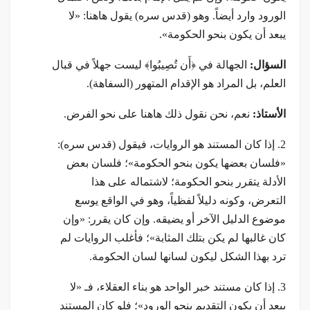
الورود وارد أيضاً. وهو (قدس سره) يقول هاهنا: «لا
يبعد أن يكون بنحو الحكومة».
السؤال:
الجهالة في ﴿أَن تُصِيبُوا﴾ ليست جهلاً في قبال
العلم، بل المراد هو الإقدام المتهور (السفاهة).
الأستاذ:
نعم، نحن نقول ذلك هاهنا على نحو الفرض.
2. إذا كان المستند هو الروايات، فيقول (قدس سره):
«فلسان بعضها يكون بنحو الحكومة»؛ فلسان بعض
الأدلة يتقرر بنحو الحكومة؛ لاشتماله على هذا
التعرض، وكونه دليلاً لفظياً، وهو في الواقع يوسع
موضوع الدليل الآخر أو يضيقه. وإن كان يقرر: «وإن
كان غالبها لم يكن بتلك المثابة»؛ فأغلب الروايات لم
ترد بهذا الشكل ليكون لسانها لسان الحكومة.
3. إذا كان مستند خبر الواحد هو بناء العقلاء، فـ «لا
يبعد أن يكون التقديم بنحو الورود»؛ فلو كان المستند