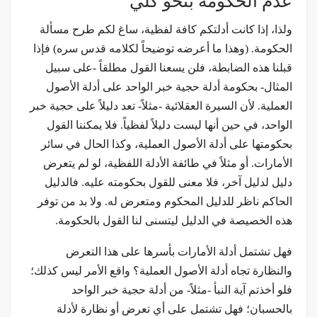
عدم الحكومة بنحو كلي
ولذا، إذا كانت أدلتكم كافة لفظية، ساغ لكم طرح مسألة
الحكومة. (وهذا ما أعرضه توضيحاً لكلامه قدس سره) فإذا
قبلنا هذه الضابطة، فلن يسعنا القول مطلقاً -على سبيل
المثال- بحكومة أدلة حجية خبر الواحد على أدلة الأصول
العملية. لأن السيرة العقلائية -مثلاً- تعد دليلاً على حجية خبر
الواحد، في حين أنها ليست دليلاً لفظياً. فلا يمكننا القول
بحكومتها على أدلة الأصول العملية، وكذا الحال في سائر
الأمارات. أو مثلاً في طائفة الأدلة اللفظية، لو لم يتعرض
دليل لدليل آخر، فلا معنى للقول بحكومته عليه. فالدليل
الحاكم ناظر للدليل المحكوم ومتعرض له. ولا بد من توفر
هذه الخصيصة في الدليل ليتسنى لنا القول بالحكومة.
فهل تشتمل أدلة الأمارات بأسرها على هذا التعرض
والنظارة تجاه أدلة الأصول العملية؟ واقع الأمر ليس كذلك؛
فلو أخذتم آية النبأ -مثلاً- من أدلة حجية خبر الواحد
بالحسبان؛ فهل تشتمل على أي تعرض أو نظارة لأدلة