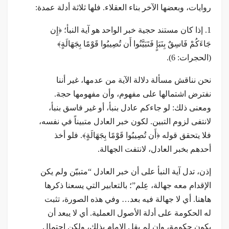
روايات، وبعضها الآخر بناء العقلاء. فلها ثلاثة أدلة عمدة:
1. إذا كان مستند حجية خبر الواحد هو آية النبأ؛ ﴿إِن
جَاءَكُمْ فَاسِقٌ بِنَبَإٍ فَتَبَيَّنُوا أَن تُصِيبُوا قَوْمًا بِجَهَالَةٍ﴾
(الحجرات: 6).
نحن نناقش مسألة دلالة الآية من عدمها، غير أننا
نفترض اشتمالها على مفهوم، وأن مفهومها حجة.
ومعنى ذلك: لو جاءكم عادل بنبأ، أو غير فاسق بنبأ،
لانتفى لزوم التبين. لكون خبر العادل متبيناً في نفسه،
فلا يتحقق قوله ﴿أَن تُصِيبُوا قَوْمًا بِجَهَالَةٍ﴾. فلو أخذ
أحدهم بخبر العادل، لانتفت الجهالة.
إذن، تدل آية النبأ على أن خبر العادل “متبيّن ولم يكن
الإقدام معه جهالة، عِلم”؛ بالتعابير التي يسعنا ذكرها
هاهنا. أي لا جهالة فيه بعد… وفي هذه الصورة، تثبت
له الحكومة على أدلة الأصول العملية. أي لا يبعد أن
يكون حكومة، وإن لم يقل الإمام بذلك، ولكن احتمال