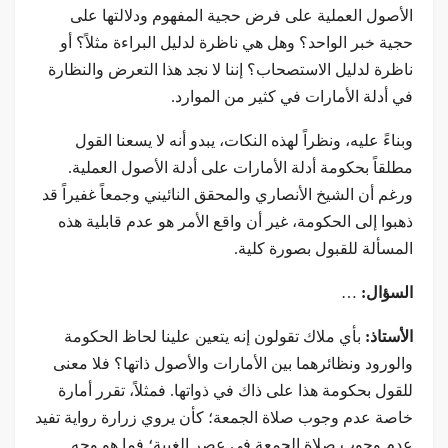
الأصول العملية على فرض حجية المفهوم ودلالتها على
حجية خبر الواحد؟ وهل هي ناظرة لدليل البراءة مثلاً؟ أو
ناظرة لدليل الاستصحاب؟ إننا لا نجد هذا التعرض والنظارة
في أدلة الأمارات في كثير من الموارد.
وبناءً عليه، ونظراً لهذه النكات، يبدو أنه لا يسعنا القول
مطلقاً بحكومة أدلة الأمارات على أدلة الأصول العملية.
ورغم أن الشيخ الأنصاري والمحقق النائيني وجمعاً غفيراً قد
ذهبوا إلى الحكومة، غير أن واقع الأمر هو عدم قابلية هذه
المسألة للقبول بصورة كلية.
السؤال:
…
الأستاذ:
بأي ملاك تقولون إنه يتعين علينا لحاظ الحكومة
والورود ونظائرهما بين الأمارات والأصول ذاتها؟ فلا معنى
للقول بحكومة هذا على ذاك في ذواتها. فمثلاً، تقرر أمارة
خاصة عدم وجوب صلاة الجمعة؛ كأن يروي زرارة رواية تفيد
عدم وجوب صلاة الجمعة في عصر الغيبة؛ فما هو وجه