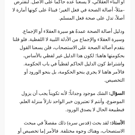
أو البناء العقلائي، لا يسعنا عده حاكماً على الأصل. لنفترض
-مثلاً- أصالة الصحة في فعل الغير؛ فبناءً على كونها أمارة لا
أصلاً، تدل على صحة فعل المسلم.
ودليل أصالة الصحة عمدةً هو سيرة العقلاء أو الإجماع.
وسيرة العقلاء والإجماع من الأدلة اللبية لا اللفظية. فلو قلنا
بتقدم أصالة الصحة على الاستصحاب، فلن يسعنا القول
بحكومتها هاهنا؛ لكون هذا الدليل غير لفظي بالأساس،
واشتراط كون الدليل الحاكم لفظياً في باب الحكومة.
فالأمر هاهنا لا يجري بنحو الحكومة، بل بنحو الورود أو
التخصيص.
السؤال:
الشك موجود وجداناً؛ لأنه تكويناً يجب أن يزول
الموضوع، وأنتم لا تعتبرون خبر الواحد نازلاً منزلة العلم.
فبطبيعة الحال لا يصدق الورود.
الأستاذ:
لقد بحث (قدس سره) ذلك مفصلاً في مبحث
الاستصحاب، وهناك وجوه مختلفة. فالأمر إما تخصيص أو