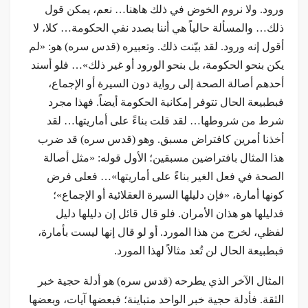
ورود. ولا نروم الخوض في ذلك هاهنا… نعم، يمكن قول
ذلك… والمسألة حالياً هي أننا بصدد نفي الحكومة… كلا، لا
أقول إنه ورود. لقد بيّنت ذلك. وتعبيره (قدس سره) هو: «لم
يكن بنحو الحكومة، بل بنحو الورود أو غير ذلك»… فلو أسند
أحدهم أصالة الصحة إلى رواية دون السيرة أو الإجماع،
فبطبيعة الحال تتوفر إمكانية الحكومة أيضاً. فهذا مجرد
شرط من شروطها… لقد قلت بناءً على أماريتها… لقد
أخذنا أمرين كافتراض مسبق. وهو (قدس سره) قد ضرب
هذا المثال بافتراضين مسبقين؛ الأول قوله: «مثل أصالة
الصحة في فعل الغير بناءً على أماريتها»… فعلى فرض
كونها أمارة، «فإن دليلها السيرة العقلائية أو الإجماع»؛
فدليلها هو هذان الأمران. فلو قال قائل إن دليلها دليل
لفظي، لخرج من هذا المورد. أو لو قال إنها ليست بأمارة،
فبطبيعة الحال لن تُعد مثالاً لهذا المورد.
المثال الآخر الذي يطرحه (قدس سره) هو أدلة حجية خبر
الثقة. فأدلة حجية خبر الواحد متباينة؛ فبعضها آيات، وبعضها