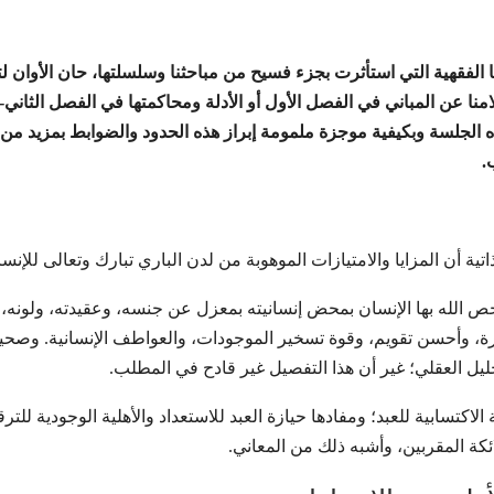
ها الفقهية التي استأثرت بجزء فسيح من مباحثنا وسلسلتها، حان الأوان لت
نا عن المباني في الفصل الأول أو الأدلة ومحاكمتها في الفصل الثان
هذه الجلسة وبكيفية موجزة ملمومة إبراز هذه الحدود والضوابط بمزيد من ا
.
تية أن المزايا والامتيازات الموهوبة من لدن الباري تبارك وتعالى للإن
ي خص الله بها الإنسان بمحض إنسانيته بمعزل عن جنسه، وعقيدته، ولونه، 
فطرة، وأحسن تقويم، وقوة تسخير الموجودات، والعواطف الإنسانية. وصحي
يل العقلي؛ غير أن هذا التفصيل غير قادح في المطلب.
مة الاكتسابية للعبد؛ ومفادها حيازة العبد للاستعداد والأهلية الوجودية ل
كة المقربين، وأشبه ذلك من المعاني.