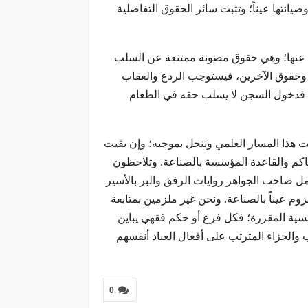
يانتها عيناً؛ وتثبت سائر الحقوق التفاضلية
لدة عنها؛ وهي حقوق مصونة ممتنعة عن السلب
ات وحقوق الآخرين، فيستوجب الردع والعقاب
يها؛ فدخول السجن لا يسلب حقه في الطعام
تحت هذا المسار العلمي وتنحل بموجبه؛ وإن بقيت
لحاكم والقاعدة المؤسسة بالصناعة. وتلاحظون
مل صاحب الجواهر روايات الرفق والبر بالأسير
م عيناً بالصناعة. ونحن غير ملزمين بمتابعة
يسية المقررة؛ فكل فرع أو حكم فقهي يباين
والجزاء المترتب على أفعال العباد أنفسهم
0