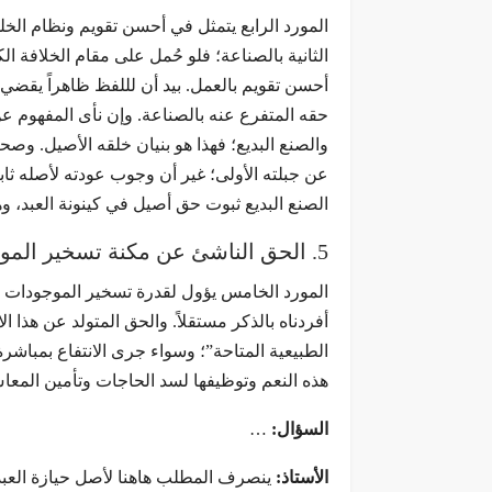
المورد الرابع يتمثل في أحسن تقويم ونظام الخل
الثانية بالصناعة؛ فلو حُمل على مقام الخلافة ا
أحسن تقويم بالعمل. بيد أن لللفظ ظاهراً يقضي 
حقه المتفرع عنه بالصناعة. وإن نأى المفهوم عن
والصنع البديع؛ فهذا هو بنيان خلقه الأصيل. وص
عن جبلته الأولى؛ غير أن وجوب عودته لأصله ثا
الصنع البديع ثبوت حق أصيل في كينونة العبد، وه
5. الحق الناشئ عن مكنة تسخير الموجودات
المورد الخامس يؤول لقدرة تسخير الموجودات وسلط
أفردناه بالذكر مستقلاً. والحق المتولد عن هذا 
الطبيعية المتاحة”؛ وسواء جرى الانتفاع بمباشرة ا
هذه النعم وتوظيفها لسد الحاجات وتأمين المعاش
السؤال:
…
الأستاذ:
ينصرف المطلب هاهنا لأصل حيازة العبد 