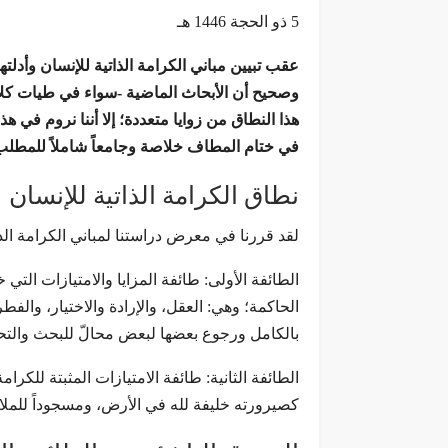
5 ذو الحجة 1446 هـ
عقب تبيين مباني الكرامة الذاتية للإنسان وأدلت
وصحيح أن الأبحاث الماضية -سواء في طيات كلام
هذا النطاق من زوايا متعددة؛ إلا أننا نروم في 
في ختام المطاف خلاصة وجامعاً شاملاً للمطلب
نطاق الكرامة الذاتية للإنسان
لقد قررنا في معرض دراستنا لمباني الكرامة الذا
الطائفة الأولى: طائفة المزايا والامتيازات الت
الحاكمة؛ وهي: العقل، والإرادة والاختيار، وال
بالكامل ورجوع بعضها لبعض محالّ للبحث والتحل
الطائفة الثانية: طائفة الامتيازات المثبتة للكرا
كصيرورته خليفة لله في الأرض، ومسجوداً للملائ