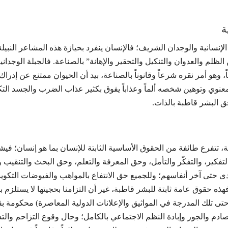
نسانية والوجدان الشريف؛ فالإنسان ينفرد بحيازة هذه المشاعر النبيلة
الظلم والعدوان والتنكيل والتحقير والإهانة” بالصناعة. فالجبلة الوجد
، وهو أمر نقره شرعاً وقانوناً بالصناعة، بيد أن الحيوان ممتنع عن إدرا
ه المعنوي وتوهين شخصه ألماً وعذاباً يفوق بكثير عذاب الضرب والجسد ا
ق البشر قاطبة بالذات.
ة، تتفرع طائفة من الحقوق الأساسية الثابتة للإنسان بما هو إنسان؛ في
فكير، والتفكّر والتأمل، وحق المعرفة والتعلم، وحق البحث والتنقيب و
دى حتى آخر أنفاسهم؛ وللجميع حق الانتفاع بالمواهب والفيوضات التكو
ذه حقوق عامة ثابتة للبشر قاطبة، غير أن التزامنا بحجيتها لا يستلزم ب
ى تلك المدرجة في المواثيق والإعلانات الدولية المعاصرة) محكومة بقيو
دم والجور وإبادة النظم الاجتماعي بالكامل؛ وحال وقوع التزاحم والت