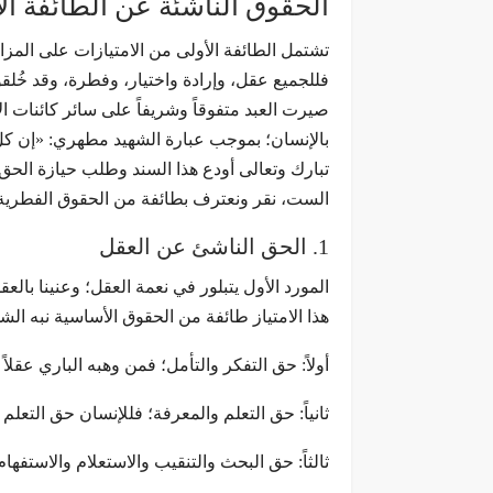
الحقوق الناشئة عن الطائفة ال
تشتمل الطائفة الأولى من الامتيازات على المزاي
فللجميع عقل، وإرادة واختيار، وفطرة، وقد خُلق
صيرت العبد متفوقاً وشريفاً على سائر كائنات ا
بالإنسان؛ بموجب عبارة الشهيد مطهري: «إن كل اس
تبارك وتعالى أودع هذا السند وطلب حيازة الحق ف
الست، نقر ونعترف بطائفة من الحقوق الفطرية و
1. الحق الناشئ عن العقل
المورد الأول يتبلور في نعمة العقل؛ وعنينا با
هذا الامتياز طائفة من الحقوق الأساسية نبه ا
أولاً: حق التفكر والتأمل؛ فمن وهبه الباري عقلا
ثانياً: حق التعلم والمعرفة؛ فللإنسان حق التعل
ثالثاً: حق البحث والتنقيب والاستعلام والاستفهام 