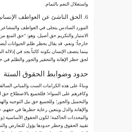
واستغلال النعم بالتمام.
6. الحق الناشئ عن العواطف الإنسانية
المورد السادس يتجلى في العواطف والمشاعر الإ
الامتياز والتكريم حق أصيل، وهو: “حق المنع من 
خارجاً؛ ونعم، قد يقال بحظر ظلم الحيوانات أيضاً
بينما يتصف الإنسان بكونه كائناً يجد في إذلال
لحق حظر الإهانة والتحقير والجور والظلم في ح
حدود وضوابط الحقوق الستة
وبناءً على هذه الكرامات الست والمباني السالف
وكافرهم على السواء؛ فللجميع بالاصطلاح حق الت
والتحميل والجور؛ وللجميع حق نيل التوجيه واله
والإهانة والذل ويتعين رعاية حظرها في حقهم. فه
والمحددات الحاكمة؛ لكون الحقوق الأساسية (وحت
تقييد الحقوق وحظر حدودها يؤول للتعارض والتصا