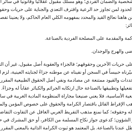
خصية والضمان الفردي؛ وهو مسلك مقبول عقلائياً وقانونياً في سائر ا
حدود لمن تجاوز حد الرعية واقترف التعدي والجناية على حريات وحقوق
 هاهنا نعالج القيد والمحدد بمفهومه الكلي العام الحاكم، ولا يعنينا ت
ئز:
اكمة والمقدمة على المصلحة الفردية بالصناعة.
وضى والهرج والوجدان.
 على حريات الآخرين وحقوقهم؛ فالجزاء والعقوبة أصل مقبول، غير أن الت
رناه حبيساً في السجن أو نفيناه عن موطنه جزاءً لجنايته العينية، لزم ا
محددات والقيود ممتنعة عن مصادمة ونفي أصل الحقوق الطبيعية المقررة؛ فا
ها وتطبيقها بالصناعة حال ارتكابه الجرائم والكبائر عقاباً له وجزاءً. و
 الأساسية، فلا يعني صنيعنا مجاراة المنظومة المادية الغربية في سائر
هب الإفراط القائل باقتصار الكرامة والحقوق على خصوص المؤمن وال
اله وحقوقه؛ كما نمنع مذهب التفريط الغربي الغافل عن التفاوت التفاض
الشؤون؛ كدعوى جواز نكاح المسلمة من الكافر، أو حق المشرك في حيا
 عندنا بالصناعة. بل المعتمد هو ثبوت الكرامة الذاتية بالمعنى المقرر 