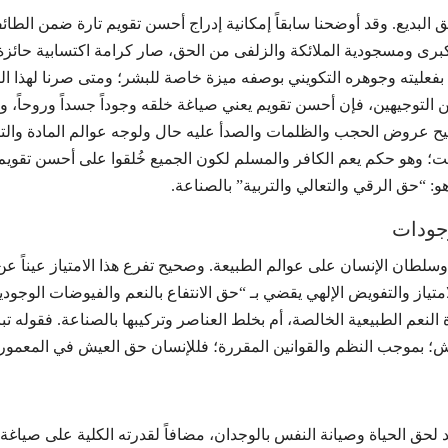
ق البديع. وقد أوضحنا سابقاً إمكانية إدراج أحسن تقويم تارة ضمن الطا
لكبرى ومسجودية الملائكة والزلفى من الحق، صار كرامة اكتسابية حائزة ل
بفعليته وجوهره التكويني بوصفه ميزة خاصة للبشر؛ ومتى صرنا لهذا ال
 التوجيهين، فإن أحسن تقويم يعني صياغة خلقه وجوداً جسداً وروحاً، وم
حيح عروض الحجب والظلمات والصدأ عليه حال ولوجه عوالم المادة والترب
بت؛ وهو حكم يعم الكافر والمسلم لكون الجميع خُلقوا على أحسن تقويم
و: “حق الرقي والتعالي والتربية” بالصناعة.
ان الإنسان على عوالم الطبيعة. وصحيح تفرع هذا الامتياز عيناً عن العقل
الامتياز والتفويض الإلهي يقضي بـ “حق الانتفاع بالنعم والفيوضات الوجو
لنعم الطبيعية الخالصة، أم بخلط العناصر وتركيبها بالصناعة. فقوله تبارك
؛ بموجب النظم والقوانين المقررة؛ فللإنسان حق العيش في المعمورة وا
لحق الحياة وصيانة النفس بالوجدان، مضافاً لقدرته الكلية على صياغة 