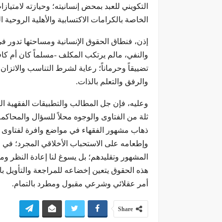
التكويني للعبد بمحض إنسانيته؛ وحيازته لامتياز
الخاصة بالكرامات الاكتسابية والأهلية الروحية 
إذن، فنطاق الحقوق الإنسانية ومساحتها تدور ف
والنفي، مالم يرتكب المكلف -مسلماً كان أم كاف
تضييقاً وحرماناً؛ رعاية لشرط التناسب والاتزا
والرفق والتعلم بالذات.
وعليه، فإن جل المطالب والتطبيقات الفقهية التي
ثلة من الفتاوى والوجوه محلاً للسؤال والمحاكم
ذهاب مشهور الفقهاء في مواضع وافرة لفتاوى تبا
وإطعامه على الاستحباب الأخلاقي المجرد؛ في حي
المشهور وتقليدهم؛ بل يسوغ لنا إعادة النظر و
هذه الحقوق يتعين إخضاعه للمراجعة والتأويل ب
أمر عقلائي وشرعي مقبول ومطرد بالتمام.
Share