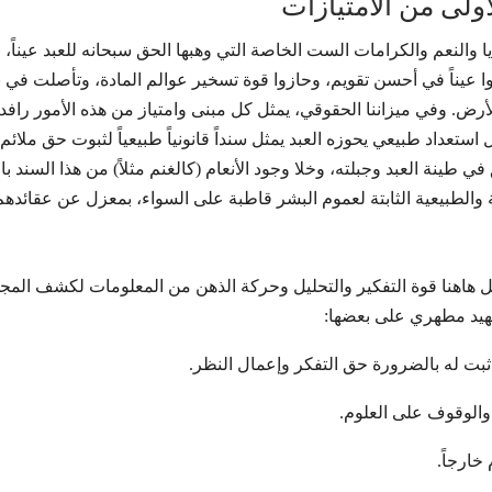
أولى من الامتيازات
ا والنعم والكرامات الست الخاصة التي وهبها الحق سبحانه للعبد عيناً،
وا عيناً في أحسن تقويم، وحازوا قوة تسخير عوالم المادة، وتأصلت في ن
لأرض. وفي ميزاننا الحقوقي، يمثل كل مبنى وامتياز من هذه الأمور رافد
تعداد طبيعي يحوزه العبد يمثل سنداً قانونياً طبيعياً لثبوت حق ملائم 
ي طينة العبد وجبلته، وخلا وجود الأنعام (كالغنم مثلاً) من هذا السند 
الطبيعية الثابتة لعموم البشر قاطبة على السواء، بمعزل عن عقائدهم
لعقل هاهنا قوة التفكير والتحليل وحركة الذهن من المعلومات لكشف المج
لشهيد مطهري على بعضها:
ً ثبت له بالضرورة حق التفكر وإعمال النظر.
م والوقوف على العلوم.
خارجاً.