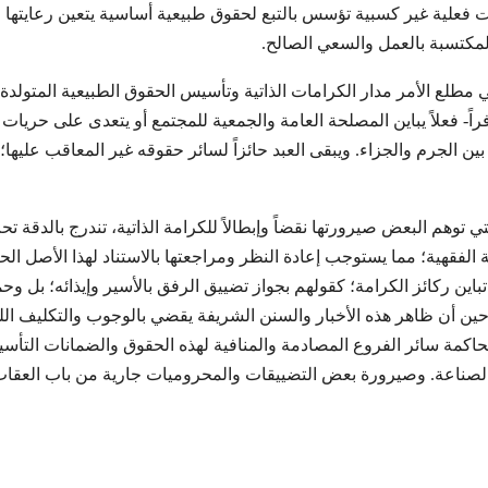
ات فعلية غير كسبية تؤسس بالتبع لحقوق طبيعية أساسية يتعين رعايتها وص
المكتسبة بالعمل والسعي الصالح.
ي مطلع الأمر مدار الكرامات الذاتية وتأسيس الحقوق الطبيعية المتو
راً- فعلاً يباين المصلحة العامة والجمعية للمجتمع أو يتعدى على حري
ن بين الجرم والجزاء. ويبقى العبد حائزاً لسائر حقوقه غير المعاقب عل
 توهم البعض صيرورتها نقضاً وإبطالاً للكرامة الذاتية، تندرج بالدقة 
ة الفقهية؛ مما يستوجب إعادة النظر ومراجعتها بالاستناد لهذا الأصل ا
ين ركائز الكرامة؛ كقولهم بجواز تضييق الرفق بالأسير وإيذائه؛ بل وح
ن أن ظاهر هذه الأخبار والسنن الشريفة يقضي بالوجوب والتكليف اللزو
محاكمة سائر الفروع المصادمة والمنافية لهذه الحقوق والضمانات التأس
الصناعة. وصيرورة بعض التضييقات والمحروميات جارية من باب العقاب 