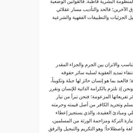
لمنظومة البشرية قاطبة. فالقوانين الوضعية
 الآخرين؛ فالحد والتأديب مسار عقلائي
فصيل الجزئيات والتطبيقات الفقهية والشرعية
ناسب والاتزان بين الجرم والجزاء المقدر
نتفاء تمديد العقوبة لسلبه سائر حقوقه
لعبد بما هو إنسان حائز لها جبلة وتكويناً،
نحن إذ نلتزم بالكرامة الذاتية للإنسان ونقرر
 تفريعاتها المزعومة؛ فنحن نبرأ من تيار
مسلم وتجريد الكافر من أصل قيمته وحرمته
لي ومبادئ العقيدة، والذي يستجيز إعطاء
زة التركة ومزاحمة الورثة من المسلمين،
لغة واصطلاحاً؛ وهو التكريم والتبجيل والرفق