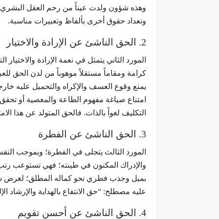
وهذه شؤون ولدت عيناً من رحم العقل البشري؛ فل
وتعداد حقوق أخرى بألفاظ وتعبيرات مناسبة.
2. الحق الناشئ عن الإرادة والاختيار
المورد الثاني يتمثل في نعمة الإرادة والاختيار ا
كرامة ومقاماً مستقلاً موهوباً من لدن الحق للعب
يمنع وقوع العسف والإكراه والتحميل عليه خارجا
امتناع صياغة مفهوم الطاعة والمعصية أو تحقق الع
التكليف لغواً بالذات. فالحق المتولد عن هذا الا
3. الحق الناشئ عن الفطرة
المورد الثالث يتجلى في الفطرة؛ وبموجب التفسير
والإدراك المكنون في طينته؛ فهي تستوعب رتب ا
بميل وجذب فطري نحو كماله المطلق؛ لغرض سوقه
عليه مصطلح: “حق الانتفاع بالهداية والإرشاد الإ
4. الحق الناشئ عن أحسن تقويم