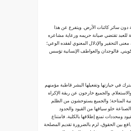
 دون سائر كائنات الأرض. ويتفرع عن هذا
انية للعبد تقتضي صيانة حريمه ورعاية مشاعره
ك معنى التحقير والإذلال المعنوي لفقده الوعي؛
لتكويني. فالوجدان والعواطف الإنسانية تؤسس
شترك في حيازتها وتفعيلها البشر قاطبة مؤمنهم
الاستعلام. والجميع خارجون عن ربقة الإكراه
ينية المتاحة؛ والجميع يستوحشون من الظلم
الصناعة خلو سياقها من القيود والحدود
د ومحددات تمنع إطلاقها بالكلية. فامتناع
دافع بين الحقوق، لزم بالضرورة تقديم المصلحة