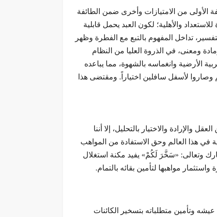
ئفة الأولى من الامتيازات وأخرى ضمن الطائفة
لاستعداد والأهلية؛ لكون العبد يحمل قابلية
تفسير، تداخل المفهوم بالتبع مع الفطرة وظهر
ادة ومعنى، في الذروة العليا من النظام
ية الأرضية وانغماسه بالشهوة، مما يباعده
 وصاروا لأسفل سافلين اختياراً. ومقتضى هذا
 والإرادة والاختيار بالتحليل، إلا أننا
دية في هذا العالم وحق الاستفادة من المواهب
 وتعالى: «سَخَّرَ لَكُمْ» يفيد مكنة استغلال
ستثمار مواهبها لتأمين بقائه بالتمام.
عيشه وتأمين متطلباته بتسخير الكائنات