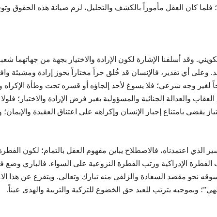
ما كان العقل مأموراً بالكشف والتحليل، لزم صيانة هذه الحقوق وتوفير
لتكويني. وقد أسلفنا الإشارة لكون الإرادة والاختيار بجهة من جهاتهما شع
د. وعلى أي تقدير، فالإنسان قد خُلق حراً مختاراً يحوز إرادة ومشيئة و
ً لغير وجه شرعي؛ فلا يسوغ لأحد إلجاؤه أو قسره تحت وطأة الإكراه و
قاب والعدالة الجنائية والمسؤولية بغير فرض الإرادة والاختيار؛ فلولا ا
متياز يقضي بامتناع إجبار الإنسان وإكراهه على اعتناق العقيدة والإيمان
 الذي اعتمدناه، فالاصطلاح يباين مفهوم العقل بالتمام؛ لكون الفطرة تع
لفطرة الإدراكية ورتب الفطرة النزوعية على السواء. فالباري وضع في 
 نحو مقصد السعادة والزلفى منه تبارك وتعالى. ويتفرع عن هذا الام
لهي”؛ وبموجبه يترتب للعبد حق الخضوع للتزكية والتربية والهدى عيناً.