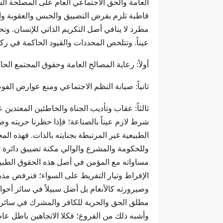
العامة والحق الاجتماعي العام على المصلحة الش
قاطبة تلزم بفرض التضييق والحبس والعقوبة وال
مطرد لا ينافي أصل التكريم الذاتي للإنسان. ونحن
عيناً. وتتلخص المحددات والقيود الحاكمة في ركا
أولاً: رعاية المصالح العامة وحقوق المجتمع الح
ثانياً: صيانة النظم الاجتماعي ومنع عوارض الف
ثالثاً: عقاب وتأديب الجناة والخاطئين المعتدين
شرط لازم عيناً بالصناعة؛ فإذا حظرنا حريته وصيّ
الطبيعية غير المرتبطة بجنايته بالذات. فهذه ال
وللحكومة والمشرع والوالي مكنة تضييق دائرة تفعيل
مساواته مع المؤمن في أصل هذه الحقوق الطبيعية
الإفراط وتيار التفريط على السواء؛ فنرفض مذ
وصيرورته كالأنعام بل أضل سبيلاً في سائر أحو
مطلق الحق والحرية للكافر والمشرك في سائر 
وأشبه ذلك من الفروع؛ فكلا الاتجاهين باطل عاطل