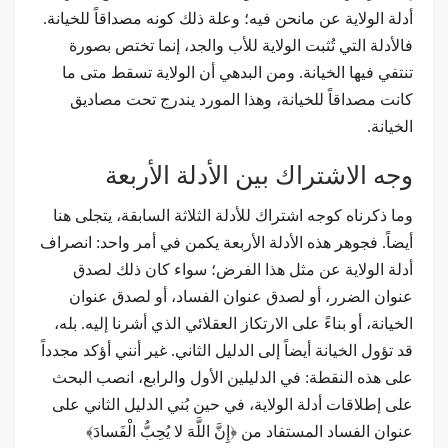
أدلة الولاية عن مانحن فيه؛ وعلة ذلك كونه مصداقاً للخيانة.
فالأدلة التي تُثبت الولاية للأب والجد، إنما تختص بصورة
تنتفي فيها الخيانة. ومن البدهي أن الولاية تسقط متى ما
كانت مصداقاً للخيانة، وهذا المورد يندرج تحت مصاديق
الخيانة.
وجه الاشتراك بين الأدلة الأربعة
وما ذكرناه كوجه اشتراك للأدلة الثلاثة السابقة، يتجلى هنا
أيضاً. فجوهر هذه الأدلة الأربعة يكمن في أمر واحد: انصراف
أدلة الولاية عن مثل هذا الفرض؛ سواء كان ذلك لصدق
عنوان الضرر، أو لصدق عنوان الفساد، أو لصدق عنوان
الخيانة، أو بناءً على الارتكاز العقلائي الذي أشرنا إليه. بله،
قد تؤول الخيانة أيضاً إلى الدليل الثاني. غير أنني أؤكد مجدداً
على هذه النقطة: في الدليلين الأول والرابع، انصب البحث
على إطلاقات أدلة الولاية، في حين بُني الدليل الثاني على
عنوان الفساد المستفاد من ﴿إِنَّ اللَّهَ لا يُحِبُّ الْفَسادَ﴾