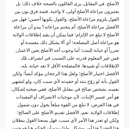
الأصلح. في المقابل، يرى القائلون بالصحة خلاف ذلك؛ بل
يعتبرون مراعاة الأصلح أولى، لا واجبة. فثمة فرق بون بين
القول بلزوم مراعاة الأصلح، والقول بكونها أحسن؛ فهل من
الأفضل مراعاة الأصلح، أم يتحتم مراعاته؟ يبدو أن مراعاة
الأصلح لا تبلغ حد الإلزام؛ فما يمكن أن يقيد إطلاقات الولاية
هو مراعاة أصل المصلحة؛ أي ألا يشكل ذلك مفسدة أو
ضرراً أو خيانة للبنت؛ أما وجوب أخذ الأصلح بعين الاعتبار،
فمن غير المعلوم قدرته على التسبب في انصراف تلك
الإطلاقات أو تقييدها. فالمصلحة الأقل لا تعد خيانة. بله،
الأفضل اختيار الأصلح؛ ولعل هذا الرجحان مؤكد أيضاً؛ ولكن
القول بأنه لو زوّج بنته أو حفيدته لأي سبب كان، ولو لتشهي
نفسه، بشخص صالح في مقابل الأصلح، ففي صحته إشكال،
هو أمر عسير الإثبات. لأن موجبات الانصراف أو المقيدات
في هذا الفرض، لا تبلغ من القوة مبلغاً يحول دون شمول
إطلاقات الولاية. نعم، الأفضل تقديم الأصلح على الصالح؛
ولكن لو تعذر هذا الأمر لأي سبب، فهل يسعنا القول ببطلان
هذا العقد؟ هذا أمر مشكل. ولذا، يبدو أن الحكم هنا هو حسن