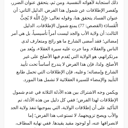
ذلك استجابة لأهوائه النفسية. ومن ثم، يتحقق عنوان الضرر،
وتُقصر الإطلاقات عن شمول هذا الفرض. الدليل الثاني: أن
عنوان الفساد يتحقق هنا، وقوله تعالى: ﴿إِنَّ اللَّهَ لا يُحِبُّ
الْفَسادَ﴾ (القصص: 77) يمنع شمول الإطلاقات. الدليل
الثالث: أن ولاية الأب والجد ليست أمراً تأسيسياً، بل هي أمر
إمضائي؛ فقد أمضى الشارع ما هو رائج ومتعارف لدى
الناس والعقلاء. وما جرت عليه سيرة العقلاء، ويُعد من
مرتكزاتهم، هو الولاية التي يُقدم فيها الأصلح على غير
الأصلح. ولذا، فإن هذا الفرض لا يندرج أساساً تحت تأييد
الشارع وإمضائه؛ وعليه، فإن الإطلاقات التي تحمل طابع
التأييد والإمضاء للسيرة العقلائية لا تشمل هذا المورد.
ويكمن وجه الاشتراك بين هذه الأدلة الثلاثة في عدم شمول
الإطلاقات لهذا الفرض؛ ففي كل دليل من هذه الأدلة، تم
التأكيد على أن إطلاقات الولاية، التي بموجبها تنفذ ولاية الجد
والأب ويصح تزويجهما، لا تستوعب هذا الفرض؛ إما
لانصرافها عنه، أو لوجود مقيد يقيدها. ففي نهاية المطاف،