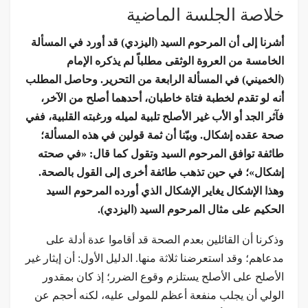
خلاصة الجلسة الماضية
أشرنا إلى أن المرحوم السيد (اليزدي) قد أورد في المسألة
الخامسة من العروة الوثقى مطلباً لم يذكره الإمام
(الخميني) في المسألة الرابعة من التحرير. وحاصل المطلب
أنه لو تقدم لخطبة فتاة خاطبان، أحدهما أصلح من الآخر،
فآثر الجد أو الأب غير الأصلح تلبية لميله ورغبته القلبية، ففي
صحة عقده إشكال. وبيّنا أن ثمة قولين في هذه المسألة؛
طائفة توافق المرحوم السيد وتقول كما قال: «في صحته
إشكال»؛ في حين تذهب طائفة أخرى إلى القول بالصحة.
وهذا الإشكال يغاير الإشكال الذي أورده المرحوم السيد
الحكيم على مثال المرحوم السيد (اليزدي).
وذكرنا أن القائلين بعدم الصحة قد أقاموا عدة أدلة على
مدعاهم؛ وقد استعرضنا ثلاثة منها. الدليل الأول: أن إيثار غير
الأصلح على الأصلح يستلزم وقوع الضرر؛ إذ كان بمقدور
الولي أن يجلب منفعة أعظم للمولى عليه، لكنه أحجم عن