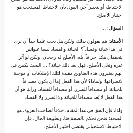
الاحتياط، أو بتعبير آخر، القول بأن الاحتياط المستحب هو
اختيار الأصلح.
السؤال:
…
الأستاذ:
هم يقولون بذلك، ولكن هل يجب علينا حقاً أن نرى
في هذا خيانة وفساداً؟ الخيانة والفساد ليسا عنوانين
يتحققان هكذا جزافاً. بله، الأصلح له رجحان، ولكن لو آثر
غيره ونحّى الأصلح، فهل يعد ذلك خيانة؟ … البحث يكمن في
أنهم يعتبرون هذه العناوين مقيدة لتلك الإطلاقات أو موجبة
لانصرافها؛ ولماذا؟ لأن هذا الفعل إما أن يكون مصداقاً
للخيانة، أو مصداقاً للضرر، أو مصداقاً للفساد. ورأينا هو أن
هذا الفعل لا يُعد مصداقاً للخيانة ولا الضرر ولا الفساد.
ولذا، فإن الحق في هذا المقام، خلافاً لصاحب العروة، هو
الصحة؛ فنحن نحكم بالصحة هنا. وبطبيعة الحال، فإن
الاحتياط الاستحبابي يقتضي اختيار الأصلح.