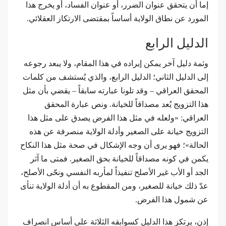
إما أن يتحقق عنوان الضرر، أو عنوان الفساد، أو يخرج هذا
المورد عن نطاق الولاية أساساً بمقتضى الارتكاز العقلائي.
الدليل الرابع
وثمة دليل آخر يمكن إيراده في هذا المقام، ولا يبعد رجوعه
إلى الدليل الثاني؛ الدليل الرابع، والذي يُستشف من كلمات
المحقق العراقي – وقد تلونا عبارته سابقاً – يقضي بأن مثل
هذا التزويج يُعد مصداقاً للخيانة. ونص عبارة المحقق
العراقي: «ولعله في مثل هذا الفرض يصدق على مثل هذا
التزويج خيانة على الصغير وأدلة الولاية منصرفة عن هذه
الحالة»؛ فهو يرى أن وجه الإشكال في صحة مثل هذا النكاح
يكمن في كونه مصداقاً للخيانة بحق الصغير. فمتى ما آثر
الجد أو الأب غير الأصلح تنفيذاً لمأربه النفسي ونحّى الأصلح،
عدّ ذلك خيانة للصغير، ومن المقطوع به أن أدلة الولاية تنأى
عن شمول هذا الفرض.
إذن، يرتكز هذا الدليل كسوابقه الثلاثة على أساس انصراف