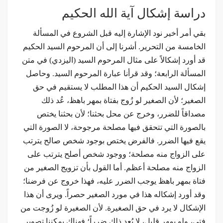
دراسة إشكال آية الله الحكيم
بقي أمر أخير نود الإشارة إليه قبل الشروع في المسألة
الخامسة من التحرير. أشرنا إلى أن المرحوم السيد الحكيم
قد أورد إشكالاً على مثال المرحوم السيد (اليزدي) في متن
المسألة الرابعة؛ وقد قرأنا عبارة المرحوم السيد. وحاصل
إشكال السيد الحكيم أن هذا المطلب لا يستقيم في حق
الصغير؛ لأن الصغير لو زُوج بفتاة بمهر باهظ، عُد ذلك
مصداقاً للضرر، وخرج عن محل بحثنا؛ لأن بحثنا يختص
بالصورة التي تتحقق فيها مصلحة مرجوحة، لا الصورة التي
يقع فيها الضرر. فالفرض يختص بوجود شخص صالح يترتب
على الزواج منه مصلحة؛ ووجود شخص أصلح يترتب على
الزواج منه مصلحة أعظم. أما القول بأن تزويج الصغير من
فتاة بمهر باهظ يوجب الضرر عليه، فهذا خروج عن فرضنا؛
وقد أورد إشكاله هذا في مورد الصغير حصراً. ويرى أن هذا
الإشكال لا يرد في حق الصغيرة. لأن الصغيرة لو زُوجت من
فتى، ولو بمهر قليل، لا يُعد ذلك ضرراً؛ فهناك يمكننا تصوير