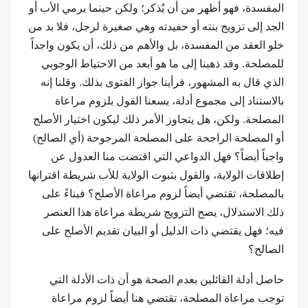
المفسدة، فهو أظهر من أن يُذكر؛ ولكن حينما يرمي الأب أو
الجد إلى تزويج بنته أو حفيدته وهي صغيرة لرجل، فلا بد من
خلو العقد من المفسدة، بل والأهم من ذلك، أن يكون واجداً
للمصلحة. وقد ذهبنا إلى ما هو أبعد من الاحتياط الوجوبي
الذي قال به المشهور، فرأينا جواز الفتوى بذلك. وقلنا إنه
بالاستناد إلى مجموع أدلة، يسعنا القول بلزوم مراعاة
المصلحة. ولكن، هل يتجاوز الأمر ذلك ليكون اختيار الأصلح
أو المصلحة الراجحة على المصلحة المرجوحة (أي الصالح)
واجباً أيضاً؟ فهل الدواعي التي اقتضت منا العدول عن
إطلاقات الولاية، والقول بثبوت الولاية للأب شريطة اقترانها
بالمصلحة، تقتضي أيضاً لزوم مراعاة الأصلح؟ فبناءً على
ذلك الاستدلال، يصح التزويج شريطة مراعاة هذا العنصر
فيه؛ فهل يقتضي ذات الدليل أو البيان تقديم الأصلح على
الصالح؟
حاصل أدلة القائلين بعدم الصحة هو أن ذات الأدلة التي
توجب مراعاة المصلحة، تقتضي هنا أيضاً لزوم مراعاة