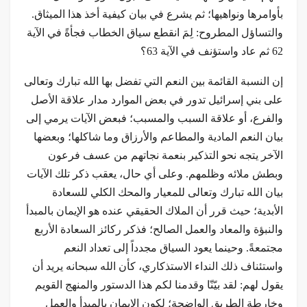
بأوامرها ونواهيها؛ ثم يشرع في بيان كيفية أخذ هذا الميثاق.
والتساؤل المطروح: لِمَ انقطع سياق الخطاب فجأةً في الآية
62 ثم عاد واستؤنف في الآية 63؟
إن النسبة القائمة بين النعم التي تفضل بها الله تبارك وتعالى
على بني إسرائيل تدور في بعض الموارد مدار علاقة الأصل
والفرع، أو علاقة السبب والمسبب؛ فبعض الآيات يرمي إلى
بيان النعم المادية والمطاعم والأرزاق وما شاكلها؛ وبعضها
الآخر يتجه نحو التذكير بنعمة نجاتهم من عسف فرعون
وبطش ملائه وظلمهم. وعلى أي حال، يعقب ذكر تلك الآيات
بيان الله تبارك وتعالى للمعيار والمحك الكلي للسعادة
الأبدية؛ حيث قرر أن الملاك الحقيقي عنده هو الإيمان بالمبدأ
والنبؤة والمعاد والعمل الصالح؛ فذكر ركائز السعادة الأربع
مجتمعةً. وحينما يعود السياق مجدداً إلى تعداد النعم
واستئناف ذلك النداء الاستذكاري، كأن الله سبحانه يريد أن
يقول لهم: لقد بيّنّا وقدمنا لكم هذا الدستور والمنهج القويم
وخارطة الطريق الواضحة؛ لكون الإيمان بالمبدأ والعمل