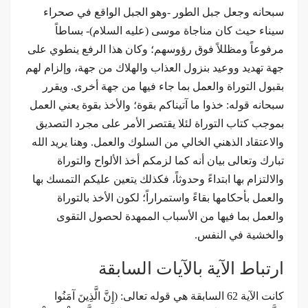
سبحانه وجعل جبل الطور -وهو الجبل الواقع في صحراء
سيناء حيث كان مناجاة موسى (عليه السلام)- بساطاً
مرفوعاً ومظللاً فوق رؤوسهم؛ وكان هذا الرفع ينطوي على
جهة تهديد ووعيد بنزول العذاب والهلاك من جهة، وإلزام لهم
بقبول التوراة والعمل بما جاء فيها من جهة أخرى. ويقرر
سبحانه قوله: خذوا ما آتيناكم بقوة؛ والأخذ بقوة يعني العمل
بموجب كتاب التوراة لئلا يقتصر الأمر على مجرد التصديق
والاعتقاد الذهني الخالي من السلوك والعمل. وهنا يريد الله
تبارك وتعالى بيان أنه كما لزمكم أخذ الألواح والتوراة
والالتزام بها ابتداءً وحدوثاً، فكذلك يتعين عليكم التمسك بها
والعمل بأحكامها بقاءً واستمراراً؛ لكون الأخذ بالتوراة
والعمل بما فيها من الأسباب الممهدة لحصول التقوى
والخشية في النفس.
ارتباط الآية بالآيات السابقة
كانت الآية 62 السابقة هي قوله تعالى: (إِنَّ الَّذِينَ آمَنُوا