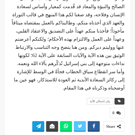
الصالح والنبؤة والمعاد قد قُدمت كمعيار وأساس لسعادة
الإنسان وفلاحه، وقد صغنا لكم هذا المنهج في قالب التوراة
والعهد الذي أخذناه منكم، وطالبناكم بالعمل بمقتضاه ميثاقاً
مأخوذاً؛ فأخذنا منكم عهداً على التصديق والاعتقاد القلبي،
وعهداً على العمل والالتزام بهذه الأحكام؛ ولكنكم أعرضتم
عنها ووليتم دبركم. ومن هنا يتضح وجه التناسب والارتباط
الوثيق بين هذه الآية والآيات السابقة على الآية 62؛ لكونها
نداءات متوجهة إلى بني إسرائيل تُذكّرهم بآلاء الله ونعمه.
وأما سر انقطاع سياق الخطاب فجأةً في الوسط للإشارة
إلى ركائز السعادة الأبدية ثم العودة للاستذكار، فهو عين ما
أوضحناه وذكرناه في هذا المقام.
بيان إجمالي للآية
0
Share