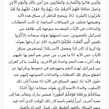
وَالَّذِينَ هَادُوا وَالنَّصَارَىٰ وَالصَّابِئِينَ مَنْ آمَنَ بِاللَّهِ وَالْيَوْمِ الْآخِرِ
وَعَمِلَ صَالِحًا فَلَهُمْ أَجْرُهُمْ عِنْدَ رَبِّهِمْ وَلَا خَوْفٌ عَلَيْهِمْ وَلَا هُمْ
يَحْزَنُونَ) [البقرة: 62]. ويتضح للناظر أن سياق هذه الآية
وطبيعتها تختلف عن السياقات السابقة؛ إذ كانت الخطابات
والنداءات في الآيات المتقدمة متوجهة إلى طائفة بني
إسرائيل بالخصوص؛ حيث استهلها بقوله سبحانه: (اذْكُرُوا
نِعْمَتِيَ الَّتِي أَنْعَمْتُ عَلَيْكُمْ) [البقرة: 40]، ثم أردفها بقوله:
واذكروا إذ كان كذا وتفصل الأمر بكذا؛ ليستعرض سياق
الآيات حتى الآية 61 ما يقرب من عشر نعم أنعم بها عليهم.
وقد ذُكرت هذه النعم واحدةً تلو الأخرى، وعُقّبت بذكر كفران
بني إسرائيل لهذه النعم وجهودهم في جحودها ونكرانها. ثم
انقطع سياق تلك الخطابات والنداءات المتوجهة إليهم عند
حلول الآية 62. ليعود السياق في الآية 63 مجدداً إلى ذلك
الأسلوب والنداء الاستذكاري بقوله سبحانه: (وَإِذْ أَخَذْنَا
مِيثَاقَكُمْ وَرَفَعْنَا فَوْقَكُمُ الطُّورَ)؛ فيشير تبارك وتعالى هنا إلى
نعمة أخرى، آمراً إياهم باستذكار ذلك الوقت الذي أخذ فيه
منهم الميثاق والعهد الغليظ على قبول التوراة والعمل