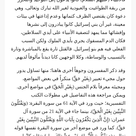
من ربقة الطواغيت والعبودية لغير الله تبارك وتعالى، وهي
دعوة كان يقتضي الظرف كتمانها وعدم إذاعتها في بيئات
معينة، غير أن بني إسرائيل كانوا يبادرون إلى نشرها
وإفشائها مما يمهد لتصفية الأنبياء على أيدي السلاطين،
فكان الدم المسفوك يجري بأيدي الملوك ولكن السبب
الفعلي فيه هم بنو إسرائيل. فالقتل تارة يقع بالمباشرة وتارة
بالتسبيب والوساطة، وكلا الوجهين كانا ديدناً مألوفاً لديهم.
وقد ذكر المفسرون وجوهاً أخرى هاهنا؛ منها تساؤل يدور
حول مجيء تعبير (بِغَيْرِ حَقٍّ) منكراً في بعض المواضع،
ومجيئه معرفاً بلام الجنس (بِغَيْرِ الْحَقِّ) في مواضع أخرى.
ويمكن مراجعة هذه التفاصيل في مطولات الكتب
التفسيرية؛ حيث ورد في الآية 61 من سورة البقرة: (وَيَقْتُلُونَ
النَّبِيِّينَ بِغَيْرِ الْحَقِّ)، بينما جاء في الآية 21 من سورة آل
عمران: (إِنَّ الَّذِينَ يَكْفُرُونَ بِآيَاتِ اللَّهِ وَيَقْتُلُونَ النَّبِيِّينَ بِغَيْرِ
حَقٍّ). كما ورد في موضع آخر من سورة البقرة نفسها قوله
تعالى: (وَ يَقْتُلُونَ الْأَنْبِياءَ بِغَيْرِ حَقٍّ ذلِكَ بِما عَصَوْا وَ كانُوا