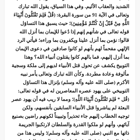
الشديد والعقاب الأليم. وفي هذا السياق، يقول الله تبارك
وتعالى في الآية 91 من سورة البقرة: (قُلْ فَلِمَ تَقْتُلُونَ أَنْبِيَاءَ
اللَّهِ مِنْ قَبْلُ إِنْ كُنْتُمْ مُؤْمِنِينَ)؛ حيث يسبق هذا التساؤل
قوله تعالى في شأنهم إنهم إذا دُعوا للإيمان بما أنزل الله
قالوا: نؤمن بما أنزل علينا ويكفرون بما وراءه؛ فيأتي الرد
الإلهي مفحماً لهم بأنهم لو كانوا صادقين في دعوى الإيمان
بما أنزل إليهم، فما بالهم كانوا يقتلون أنبياء الله؟ وهذا
التوبيخ يكشف عن تحول قتل الأنبياء لديهم إلى ملكة وسجية
مألوفة وعادة مطردة. وكأن الله تبارك وتعالى يأمر نبيه
الأكرم (صلى الله عليه وآله وسلم) بإنزال هذا التساؤل
التوبيخي على يهود عصره المعاصرين له في قوله تعالى:
(قُل * فَلِمَ تَقْتُلُونَ أَنْبِيَاءَ اللَّهِ)؛ ومما لا ريب فيه أن يهود عصر
البعثة لم يباشروا قتل الأنبياء السابقين بأنفسهم، ولكن
توجيه الخطاب إليهم جاء تحذيراً وتبييناً لكونهم راضين بصنيع
آبائهم، وأنهم لو ملكوا القدرة والسلطان لارتكبوا الجريمة
ذاتها مع النبي (صلى الله عليه وآله وسلم)؛ وليس هذا من