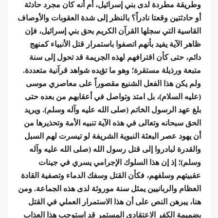
وطريقة مطردة لدى بني إسرائيل، أم أنه كان مجرد حادثة
أو حادثتين وقعتا نادراً؟ بالنظر إلى شدة العقوبات والأوصاف
القاسية التي سجلها القرآن الكريم بحق بني إسرائيل، فإن
ظاهر الآية يفيد بأنهم اتصفوا باستمرار قتل الأنبياء كمنهج
دائم، حتى كأن اقترافهم لهذه الجريمة قد تحول إلى سنة
متبعة ورذيلة مستقرة؛ وهو ما تؤيده شواهد قرآنية متعددة.
ولم يكن هذا الفعل الشنيع مقصوراً على معاصري موسى
(عليه السلام)، بل امتد وتواصل في أعقابهم من بعده حتى
بلغ عهد الرسول الخاتم (صلى الله عليه وآله وسلم). ويريد
الحق سبحانه وتعالى في هذه الآية تنبيه الأمة وتحذيرها من
أن يهود عصر البعثة النبوية الشريفة لو تيسرت لهم السبل
والقدرة لبادروا إلى قتل رسول الله (صلى الله عليه وآله
وسلم)؛ إذ إن هذا السلوك الإجرامي يسري في جينات
عقبيتهم وسلفهم، فكأن القتل وسفك الدماء وتصفية القادة
العظام والربانيين يمثل سنة موروثة لدى هذه الجماعة. ومن
هنا، يبرهن النص على أن هذا الاستمرار العملي في القتل
بضميمة الكفر الاعتقادي المستمر قد استوجب هذا العذاب