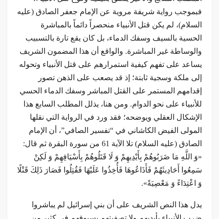
فبموجب رواية شريفة مروية عن الإمام جعفر الصادق (عليه
السلام)، لم يكن قتل الأنبياء منحصراً دائماً بالمباشرة
الحسية بالسيف وسفك الدماء، بل كان يقع تارة بالتسبيب
والوساطة غير المباشرة. والواقع أن هذا المضمون الشريف
يساعد على تفهم كيفية استمرارهم على قتل الأنبياء وتحوله
إلى ملكة وسجية ثابتة؛ إذ قد يصعب على الذهن تصور
إقدامهم المستمر على القتل المباشر وسفك الدماء الحسي
للأنبياء على نحو الدوام. ومن هنا، يذلل المطلب السابع هذا
الإشكال العقلي ويوضحه؛ فقد ورد في الرواية التي نقلها
المولى الفيض الكاشاني في “تفسير الصافي”، أن الإمام
الصادق (عليه السلام) تلا الآية 61 من سورة البقرة ثم قال:
«وَ اللَّهِ مَا ضَرَبُوهُمْ بِأَيْدِيهِمْ وَ لَا قَتَلُوهُمْ بِأَسْيَافِهِمْ وَ لَكِنْ
سَمِعُوا أَحَادِيثَهُمْ فَأَذَاعُوهَا فَأُخِذُوا عَلَيْهَا فَقُتِلُوا فَصَارَ ذَلِكَ قَتْلًا
وَ اعْتِدَاءً وَ مَعْصِيَةً».
يدل هذا النص الشريف على أن بني إسرائيل لم يباشروا
ضرب الأنبياء بأيديهم ولا تصفيتهم بسيوفهم في كثير من