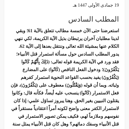
19 جمادى الأولى 1447 هـ
المطلب السادس
استعرضنا حتى الآن خمسة مطالب تتعلق بالآية 61؛ وبقي
لدينا مطلبان آخران يرتبطان بذيل الآية الكريمة، لكي ننهي
الكلام عنها بمشيئة الله تعالى وننتقل بعدها إلى الآية 62.
يدور المطلب السادس حول مسألة استمرار قتل الأنبياء؛
فقد ورد في الآية الكريمة قوله تعالى: (ذَلِكَ بِأَنَّهُمْ كَانُوا
يَكْفُرُونَ)؛ ودخول الفعل الناقص (كَانُوا) على المضارع
(يَكْفُرُونَ) يفيد بحسب القواعد النحوية استمرار كفرهم
وثباته. وبما أن قوله (وَيَقْتُلُونَ) معطوف على (يَكْفُرُونَ)، فإن
فعل الاستمرار (كَانُوا) ينسحب عليه أيضاً، فكأنه قال: وكانوا
يقتلون النبيين بغير الحق. وهنا يبروز تساؤل علمي: إذا كان
لاستمرار الكفر معنى واضح لكونه أمراً اعتقادياً مستقراً في
نفوسهم وملازماً لهم، فكيف يمكن تصوير الاستمرار في
قتل الأنبياء وسفك دمائهم؟ وهل كان قتل الأنبياء يمثل سنة