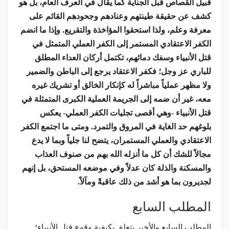
قبيل القصاص قبل الجناية كما يقال في العرف العام، بل هو
كشف عن حقيقة طينتهم وعنادهم وجحودهم القائم على
معرفة وعلم، ولذا استحقوا المؤاخذة والتقريع. وإذا ما انضم
الكفر الاعتقادي المستمر إلى الكفر العملي المتمثل في
قتل الأنبياء وسفك دمائهم، تكتمل أركان العداء المطلق
للباري عز وجل؛ فكفر الاعتقاد يرجع إلى الباطن والضمير
ولا مظهر عملياً مباشراً له كإنكار الخالق أو تشريك غيره
معه، غير أن ضمه إلى الجريمة العملية الكبرى المتمثلة في
قتل الأنبياء -وهي أقصى تجليات الكفر العملي- يعكس
بلوغهم حد الغاية في المروق والتمرد. ومتى ما اجتمع الكفر
الاعتقادي والعملي المستمران، يتضح لنا جلياً وبما لا يدع
مجالاً للشك أن كل ما أنزله الله بهم من صنوف العذاب
والمسكنة والذلة كان عدلاً وفي موضعه المستحق، بل إنهم
لجديرون بما هو أشد من ذلك عاقبةً ومآلاً.
المطلب السابع
المطلب السابع والأخير يتعلق بكيفية وقوع قتل الأنبياء؛