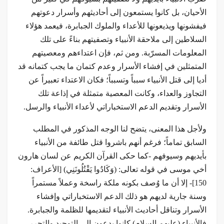
الأحيان، بل كانوا يستمعون إلى أحاديثهم وأسرار دعوتهم
فيفشونها ويذيعونها للأعداء والملوك الجبابرة، فيعمد هؤلاء
السلاطين إلى ملاحقة الأنبياء وتصفيتهم بناءً على تلك
المعلومات المسرّبة. ومن ثم، فإن اعتداءهم ومعصيتهم
المتمثلين في إفشاء الأسرار وعدم كتمان ما يجب كتمانه قد
أديا إلى قتل الأنبياء سبباً وتسبباً؛ فكان الاعتداء تعبيراً عن
التجاوز والعداء، وكانت المعصية متمثلة في إذاعة تلك
الأسرار وتقديم الدعم الاستخباراتي لأعداء الأنبياء والرسل.
ولأجل هذا المعنى، يتضح لنا الوجه المذكور في المطلب
السابق تماماً؛ فرغم أنهم باشروا قتل طائفة من الأنبياء
بأيديهم وسيوفهم -كما حكى القرآن الكريم عن لسان هارون
أخي موسى في قوله تعالى: (وَكَادُوا يَقْتُلُونَنِي) [الأعراف:
150]- إلا أن ما وُصف بكونه ملكة راسخة وعملاً مستمراً
وسنة جارية لديهم هو ذلك الدعم الاستخباراتي وإفشاء
الأسرار وتناقل أحاديث الأنبياء لتقديمها للظلمة والجبابرة.
فالأنبياء (عليهم السلام) كانوا يدعون إلى التوحيد والتحرر