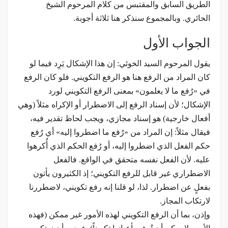
الطريق السابق والمقتبس من كلام المرحوم الشيخ
الحائري. وبالمجموع سنذكر هنا ثلاثة أجوبة.
الجواب الأول
يقول المرحوم السيد الخوئي: إن هذا الإشكال يَرِد فيما لو
كان المراد من الرفع هنا هو الرفع التكويني. فلو كان الرفع
في «رُفع ما لا يعلمون» بمعنى الرفع التكويني لورد
الإشكال؛ لأن إسناد الرفع إلى الاضطرار أو الإكراه مثلاً (وهي
أفعال خارجية) هو إسناد مجازي، ويجب لحاظ تقدير فيه،
فيقال مثلاً: إن المراد من «رُفع ما اضطروا إليه» أي رُفع
حكم الفعل الذي اضطروا إليه، أو رُفع الحكم الذي أُكرهوا
عليه. لأن الفعل نفسه متحقق في الواقع. فالفعل
الاضطراري غير قابل للرفع التكويني؛ إذ الكثيرون يأتون
بفعلٍ عن اضطرار. لذا، لو قلنا إنه رفع تكويني، لاضطررنا
لارتكاب المجاز.
وإذن، بما أن الرفع التكويني لهذه الأمور غير ممكن (فهذه