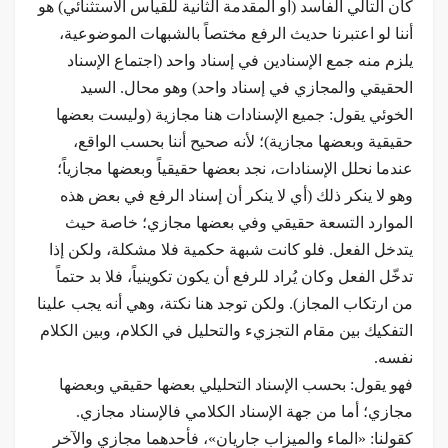
كان التالي الفاسد (أو المقدمة الثانية للقياس الاستثنائي) هو
أننا لو اعتبرنا حديث الرفع مختصاً بالشبهات الموضوعية،
يلزم منه جمع الإسنادين في إسناد واحد (اجتماع الإسناد
الحقيقي والمجازي في إسناد واحد) وهو محال. السيد
الخوئي يقول: جميع الإسنادات هنا مجازية (وليست بعضها
حقيقية وبعضها مجازية)؛ لأنه صحيح أننا بحسب الواقع،
عندما نحلل الإسنادات، نجد بعضها حقيقياً وبعضها مجازياً؛
وهو لا ينكر ذلك (أي لا ينكر أن إسناد الرفع في بعض هذه
الموارد التسعة حقيقي وفي بعضها مجازي؛ خاصة حيث
يتدخل الفعل. فلو كانت شبهة حكمية فلا مشكلة، ولكن إذا
تدخّل الفعل وكان يُراد للرفع أن يكون تكوينياً، فلا بد حتماً
من ارتكاب المجاز). ولكن توجد هنا نكتة، وهي أنه يجب علينا
التفكيك بين مقام التجزيء والتحليل في الكلام، وبين الكلام
نفسه.
فهو يقول: بحسب الإسناد التحليلي بعضها حقيقي وبعضها
مجازي؛ أما من جهة الإسناد الكلامي فالإسناد مجازي.
كقولنا: «الماء والميزاب جاريان»، فأحدهما مجازي والآخر