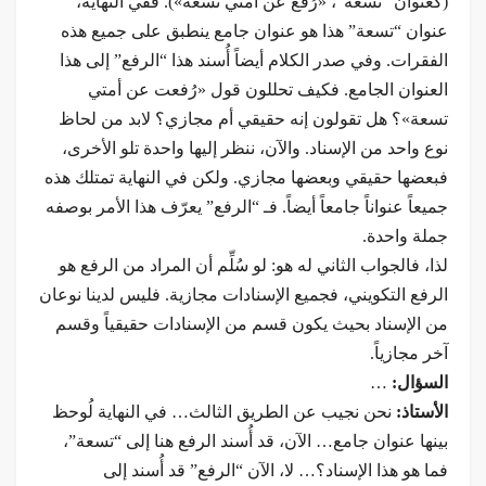
(كعنوان “تسعة”، «رُفع عن أمتي تسعة»). ففي النهاية،
عنوان “تسعة” هذا هو عنوان جامع ينطبق على جميع هذه
الفقرات. وفي صدر الكلام أيضاً أُسند هذا “الرفع” إلى هذا
العنوان الجامع. فكيف تحللون قول «رُفعت عن أمتي
تسعة»؟ هل تقولون إنه حقيقي أم مجازي؟ لابد من لحاظ
نوع واحد من الإسناد. والآن، ننظر إليها واحدة تلو الأخرى،
فبعضها حقيقي وبعضها مجازي. ولكن في النهاية تمتلك هذه
جميعاً عنواناً جامعاً أيضاً. فـ “الرفع” يعرّف هذا الأمر بوصفه
جملة واحدة.
لذا، فالجواب الثاني له هو: لو سُلِّم أن المراد من الرفع هو
الرفع التكويني، فجميع الإسنادات مجازية. فليس لدينا نوعان
من الإسناد بحيث يكون قسم من الإسنادات حقيقياً وقسم
آخر مجازياً.
السؤال:
…
الأستاذ:
نحن نجيب عن الطريق الثالث… في النهاية لُوحظ
بينها عنوان جامع… الآن، قد أُسند الرفع هنا إلى “تسعة”،
فما هو هذا الإسناد؟… لا، الآن “الرفع” قد أُسند إلى