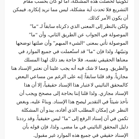
تكوينياً لحصلت هذه المشكلة، أما لو كان بحسب مقام
التشريع فلا تحدث أية مشكلة، ليس مما نريد إنكاره. فيمكن
أن يكون الأمر كذلك.
ولكن بالنظر إلى المعنى الذي ذكرناه سابقاً لـ “ما”
الموصولة في الجواب عن الطريق الثاني، وأن “ما”
الموصولة تأتي بمعنى “الشيء المبهم” وأن صلتها توضحها
وتبيّنها، ولذا فإن “ما” قد استُعملت في جميع الموارد في
معناها الحقيقي نفسه، فلا حاجة بعد ذلك لهذا المسلك
والطريق. ومما لا شك فيه أنه يجب علينا أن نعتبر الإسناد هنا
مجازياً. وقد قلنا سابقاً: إنه على الرغم من مساعي البعض
كالمحقق النائيني لاعتبار هذا الإسناد حقيقياً، إلا أن هذا
الإسناد مجازي. ولذا قلنا إننا بحاجة إلى مصحح ويجب أن
نأخذ شيئاً في التقدير ليصح هذا الإسناد. وبناءً عليه، وبغض
النظر عن إمكان المطلب الذي أفاده، يبدو أن المشكلة
تكمن في أن إسناد الرفع إلى “ما” ليس حقيقياً. وقد رددنا
دليل المحقق النائيني في ما مضى. ولذا، فإن قوله بأن
الإسناد حقيقي في جميع هذه الموارد غير مقبول.