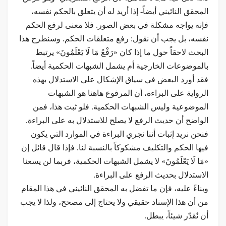
المحقق النائيني أيضاً- إذا أريد له أن يتعلق بالحكم نفسه،
فإنه يواجه مشكلة في بعض الصور. فلا معنى لرفع الحكم
نفسه، بل يجب أن نقول: رفع متعلقات الحكم. وسنطرح هذا
البحث لاحقاً حول ما إذا كان «رَفْعُ مَا لَا يَعْلَمُونَ» يرتبط
بالموضوعات الخارجية أم يشمل الشبهات الحكمية أيضاً.
فقد أورد البعض في سياق الإشكال على الاستدلال بهذه
الرواية على البراءة، أن المرفوع هاهنا هو الشبهات
الموضوعية وليس الشبهات الحكمية. فلو ثبت هذا، فمن
الواضح أن حديث الرفع لا يصلح للاستدلال به على البراءة.
فنحن نريد إثبات أننا نجري البراءة في الموارد التي يكون
فيها الحكم والتكليف مشكوكاً بالنسبة لنا. فإذا قال قائل إن
«مَا لَا يَعْلَمُونَ» لا يشمل الشبهات الحكمية، فربما لن يسعنا
الاستدلال بحديث الرفع على البراءة.
وبناءً عليه، فإن ما تفضل به المحقق النائيني في هذا المقام
من أن هذا الإسناد حقيقي ولا يحتاج إلى مصحح، ولذا لا يجب
أن نُقدّر شيئاً، يبطل.