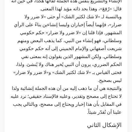
الإنشاء والتشريع بنفس هذه الجملة لقالها هكذا، في حين أنه
قال: «رُفِعَ»، وهذا بحد ذاته مؤيد لهذا المعنى.
وبالنسبة لـ «لا شك لكثير الشك» أو حتى «لا ضرر ولا
ضرار»، فإنهما أيضاً إخباران وليسا إنشاءين بناءً على الرأي
المشهور. فإذا قلنا إن «لا ضرر ولا ضرار» حكم حكومي
وسلطاني، فهو إنشاء من النبي، كما يذهب البعض ومنهم
شريعت أصفهاني والإمام الخميني إلى أنه حكم حكومي
وسلطاني. ولكن المشهور الذين يقولون إنه بمعنى نفي
الحكم الضرري، يرون أن النبي يُخبر هناك ولا يُنشئ. ولذا،
فحتى القياس بـ «لا شك لكثير الشك» و«لا ضرر ولا ضرار»
ليس بصحيح.
والنتيجة هي أن ما ذهب إليه من أن هذه الجملة إنشائية ولذا
لا تحتاج إلى مصحح وتقدير، وعليه فالإسناد حقيقي؛ نرد عليه
في المقابل بأن هذا إخبار ويحتاج إلى مصحح، وبالتالي يجب
علينا أن نُقدّر شيئاً.
الإشكال الثاني