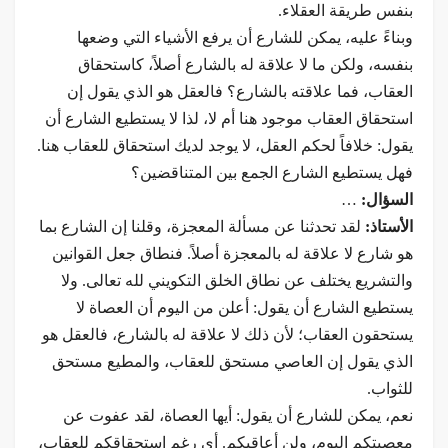
بنفس طريقة العقلاء.
وبناءً عليه، يمكن للشارع أن يرفع الأشياء التي وضعها
بنفسه، ولكن ما لا علاقة له بالشارع أصلاً، كاستحقاق
العقاب، فما علاقته بالشارع؟ فالعقل هو الذي يقول إن
استحقاق العقاب موجود هنا أم لا، لذا لا يستطيع الشارع أن
يقول: خلافاً لحكم العقل، لا يوجد لديك استحقاق للعقاب هنا.
فهل يستطيع الشارع الجمع بين المتناقضين؟
السؤال:
…
الأستاذ:
لقد تحدثنا عن مسألة المعجزة، وقلنا إن الشارع بما
هو شارع لا علاقة له بالمعجزة أصلاً. فنطاق جعل القوانين
والتشريع يختلف عن نطاق الخلق التكويني لله تعالى. ولا
يستطيع الشارع أن يقول: أعلن من اليوم أن العصاة لا
يستحقون العقاب؛ لأن ذلك لا علاقة له بالشارع، فالعقل هو
الذي يقول إن العاصي مستحق للعقاب، والمطيع مستحق
للثواب.
نعم، يمكن للشارع أن يقول: أيها العصاة، لقد عفوت عن
معصيتكم اليوم، ولن أعاقبكم. أي رغم استحقاقكم للعقاب،