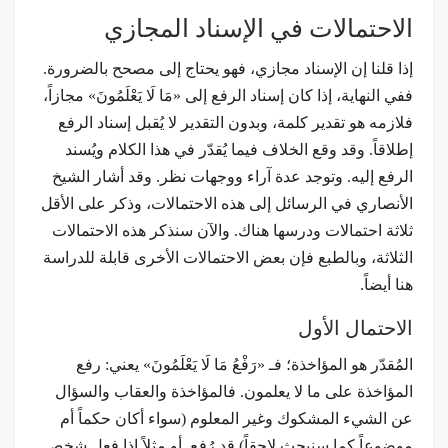
الاحتمالات في الإسناد المجازي
إذا قلنا إن الإسناد مجازي، فهو يحتاج إلى مصحح بالضرورة.
ففي النهاية، إذا كان إسناد الرفع إلى «مَا لَا يَعْلَمُونَ» مجازاً،
فلازمه هو تقدير كلمة، وبدون التقدير لا يُقبل إسناد الرفع
إطلاقاً. وقد وقع الخلاف فيما يُقدّر في هذا الكلام ويُسند
الرفع إليه. وتوجد عدة آراء ووجهات نظر. وقد أشار الشيخ
الأنصاري في الرسائل إلى هذه الاحتمالات، وذكر على الأقل
ثلاثة احتمالات ودرسها هناك. والآن سنذكر هذه الاحتمالات
الثلاثة، وبالطبع فإن بعض الاحتمالات الأخرى قابلة للدراسة
هنا أيضاً.
الاحتمال الأول
المُقدّر هو المؤاخذة؛ فـ «رَفْعُ مَا لَا يَعْلَمُونَ» يعني: رفع
المؤاخذة على ما لا يعلمون. فالمؤاخذة والعقاب والسؤال
عن الشيء المشكوك وغير المعلوم (سواء أكان حكماً أم
موضوعاً كما سنبحث لاحقاً) قد رُفع. أو مثلاً إذا فعل شخص