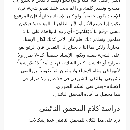
النبي (صلى الله عليه وآله) بنحو الإنشاء، فنحن لا نحتاج إلى
مصحح وتقدير كلمة. وإذا لم يجب علينا تقدير شيء، فإن
الإسناد يكون حقيقياً. ولو كان الإسناد مجازياً، فإن المرفوع
يكون إما جميع الآثار أو الأثر الظاهر أو المؤاخذة؛ فيكون
معنى «رَفْعُ مَا لَا يَعْلَمُونَ» أي رفع المؤاخذة على ما لا
يعلمون ونظائر ذلك. فلو كان الأمر كذلك لكان الإسناد
مجازياً، ولكن بما أننا لا نحتاج إلى التقدير، فإن الرفع يقع
على الشيء نفسه ويكون الإسناد حقيقياً، كـ «لا ضرر ولا
ضرار» أو «لا شك لكثير الشك»، فهناك أيضاً لا نُقدّر شيئاً؛
لأنهما في مقام الإنشاء ولا ينفيان نفياً تكوينياً، بل النفي
تشريعي، والنفي التشريعي في «لا ضرر ولا ضرار في
الإسلام» يعني نفي الحكم الضرري.
هذا محصل ما أفاده المحقق النائيني.
دراسة كلام المحقق النائيني
ترد على هذا الكلام للمحقق النائيني عدة إشكالات: