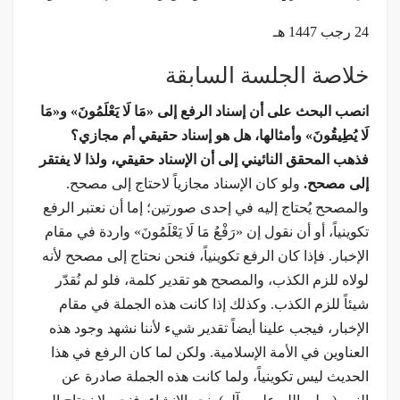
24 رجب 1447 هـ
خلاصة الجلسة السابقة
انصب البحث على أن إسناد الرفع إلى «مَا لَا يَعْلَمُونَ» و«مَا
لَا يُطِيقُونَ» وأمثالها، هل هو إسناد حقيقي أم مجازي؟
فذهب المحقق النائيني إلى أن الإسناد حقيقي، ولذا لا يفتقر
إلى مصحح.
ولو كان الإسناد مجازياً لاحتاج إلى مصحح.
والمصحح يُحتاج إليه في إحدى صورتين؛ إما أن نعتبر الرفع
تكوينياً، أو أن نقول إن «رَفْعُ مَا لَا يَعْلَمُونَ» واردة في مقام
الإخبار. فإذا كان الرفع تكوينياً، فنحن نحتاج إلى مصحح لأنه
لولاه للزم الكذب، والمصحح هو تقدير كلمة، فلو لم نُقدّر
شيئاً للزم الكذب. وكذلك إذا كانت هذه الجملة في مقام
الإخبار، فيجب علينا أيضاً تقدير شيء لأننا نشهد وجود هذه
العناوين في الأمة الإسلامية. ولكن لما كان الرفع في هذا
الحديث ليس تكوينياً، ولما كانت هذه الجملة صادرة عن