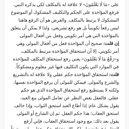
على «مَا لَا يَعْلَمُونَ» لا علاقة له بالمكلف لكي يذكره النبي.
فرفع المؤاخذة على الحكم والتكليف المشكوك أو الموضوع
المشكوك لا يرتبط بالمكلف. والفرض هو أن الرفع هاهنا
ليس رفعاً تكوينياً بل هو رفع تشريعي، ولذا لا يمكن أن يتعلق
بالمؤاخذة التي هي أمر تكويني وفعل من أفعال المولى.
إن قلت:
صحيح أن المؤاخذة فعل من أفعال المولى وهي
أمر تكويني، إلا أن استحقاق المؤاخذة مرتبط بالمكلف،
و«رَفْعُ مَا لَا يَعْلَمُونَ» يعني رفع استحقاق المكلف للمؤاخذة
في الموارد التي يكون التكليف فيها غير معلوم ومشكوكاً.
قلت:
استحقاق المؤاخذة حكم عقلي ولا علاقة له بالتشريع
والشرع والمولى. فيمكن للمولى أن يرفع المؤاخذة نفسها،
ولكنه لا يستطيع رفع استحقاق المؤاخذة الذي هو حكم
عقلي. فالعقل بغض النظر عن تعامل المولى مع العبد،
يقول بشكل عام: إذا أطاع العبد استحق الثواب، وإذا خالف
استحق العقاب؛ هذا حكم العقل. ثم إن الشارع أو المولى
يقول بعد ذلك: مع وجود استحقاق العقاب، فإني أرفع
العقاب؛ فهذا تفضل. لكن الاستحقاق حكم عقلي وليس شيئاً