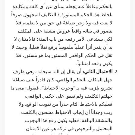
بالحكم وغافلاً عنه يجعله بمنأى عن أي كلفة ومكابدة
بلحاظ هذا الحكم المستور؛ إذ التكليف المجهول صِرفاً
لا بعث فيه ولا زجر صیاغةً في حق من لا يعلمه، فلا
يتصور في بقائه واقعاً عروض مشقة على المكلف
لكي يستدعي الأمر رفعه من باب المنة؛ فالامتنان لا
بد أن يثمر أثراً عملياً ملموساً يرفع ثقلاً فعلياً، وحيث لا
ثقل في الحكم الواقعي المستور بما هو مستور، فلا
يكون رفعه امتنانياً.
الاحتمال الثاني:
أن يقال إن الله سبحانه -وفي ظرف
جهل المكلف بالحكم الواقعي- كان قادراً على صياغة
تشريع يلزمه فيه بـ “وجوب الاحتياط”، فيقول: متى ما
جهلتم التكليف ولم تقفوا على حكمي الواقعي،
فعليكم بالاحتياط التام حذراً من تفويت الواقع. ولا
ريب وجداناً أن إيجاب الاحتياط مشحون بالكلفت
والمشقة البالغة؛ فعليه يكون رفع هذا الوجوب
المحتمل والترخيص في تركه هو عين الامتنان