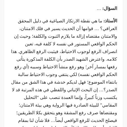
السؤال:
…
الأستاذ:
ما هي نقطة الارتكاز الصياغية في دليل المحقق
العراقي؟ … قوامها أن الحديث يسير في فلك الامتنان،
والامتنان مقتضاه إزالة ما يلازم الثبوت والكلفة؛ وحيث إن
الحكم الواقعي المستور في نفسه لا كلفة فيه، تعين
انصراف الرفع لوجوب الاحتياط، فيثبت الرفع الظاهري. هذا
كلامه. واعترض الشهيد الصدر بأن الكلفة المذكورة يتأتى
رفعها بمسار آخر؛ وهو رفع منشأ الاحتياط وسببه (أي رفع
الحكم الواقعي نفسه) لكي ينتفي وجوب الاحتياط سالبة
بانتفاء الموضوع؛ فهل لديكم خدشة في هذا الشق من مقال
الصدر؟… إن البحث الإثباتي واللفظي في هذه المرتبة قد لا
يكتسب وزناً كبيراً، وإنما العمدة تنصب على “التحليل
المقامي” للبيئة الصادرة فيها الرواية وهي بيئة الامتنان؛
ومقتضاها صرف رفع المشقة وهو يتحقق بكلا الطريقين؛
فيصلح الحديث للرفع الواقعي أيضاً… فلا شأن لنا بمقام