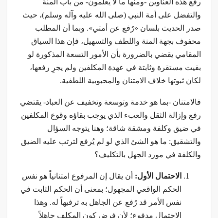
رفع هذه العناوین -ومنها ما لا يعلمون- من باب المنة
والتفضل على أمة النبي (صلى الله عليه وآله وسلم)، حيث
صدر الحديث بلسان «رُفع عن أمتي». وبما أن المطلب
محفوف بجهة المنة واللطف والتسهيل، فإن هذا السياق
المقامي يقضي بالضرورة بأن الأمور التسعة المذكورة لو
بقيت مستقرة وثابتة في عهدة المكلفين ولم يجرِ رفعها،
لكان ثبوتها خلاف الامتنان والمحبوبية اللطفية.
فالامتنان -بما هو خدمة وتوسعة وتخفيف عن العباد- يقتضي
رفع وإزالة الثقل والعبء الذي يوجب بقاؤه وقوع المكلفين
في ضيق وكلفة ومشقة شاقة؛ وهنا يتوجه السؤال
والتشقيق: ما هو الشئ الذي لو لم يُرفع لترتب عليه الضيق
والكلفة في مورد الجهل بالتكليف؟
الاحتمال الأول:
أن يقال إن المرفوع امتنانياً هو نفس
الحكم الواقعي المجهول؛ بمعنى أن الحكم الثابت في
نفس الأمر قد رُفع عن الجاهل به ترفيهاً له. وهذا
الاحتمال مدفوع؛ لأن فرض كون المكلف جاهلاً