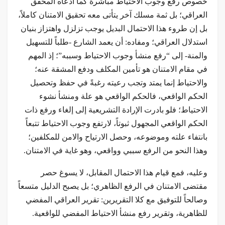
خصوص رفع وجوب الاحتياط مباشرة كما ادعاه المحقق
العراقي؛ بل ثمة مسلك آخر يتأتى معه تحقيق الامتنان كاملاً،
بل إن طروء هذا الاحتمال البديل يوجب تزلزل واهتزاز بنيان
استدلال العراقي؛ ومفاده: أن يعمد الشارع -طلباً للتسهيل
والمنة- إلى “رفع منشأ وجوب الاحتياط وسببه”؛ إذ المهم
في مقام الامتنان هو تأمين المكلف ودفع المشقة عنه؛
والاحتياط إنما يمتد وتجب رعيته رغبةً في حفظ وتحصيل
الحكم الواقعي، فالحکم الواقعي هو علة ومنشأ نشوء
الاحتياط؛ فلو بادرت الإرادة التشريعية إلى إلغاء ورفع ذات
الحكم الواقعي المجهول ثبوتاً، لارتفع وجوب الاحتياط تتبعاً
بانتفاء علته وموضوعه، وحصل الارتياح والامن للمكلفين؛
وهذا النحو من الرفع سببي وواقعي، وهو غاية في الامتنان.
وعليه، فمع قيام هذا الاحتمال المقابل، لا يسوغ حصر
مقتضى الامتنان في الرفع الظاهري؛ بل يصبح الدليل متسعاً
وصالحاً للتوفيق مع كلا التقريرين: تقرير العراقي المفضي
للظاهرية، وتقرير رفع منشأ الاحتياط المفضي للواقعية.