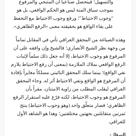
والتسهيل؛ فيتحصل صناعياً أن المتنحي والمرفوع
بموجب سياق المنة ليس هو الحكم الواقعي، بل هو
“وجوب الاحتياط”؛ ورفع وجوب الاحتياط مع التحفظ
على بقاء الواقع هو بحقيقته معنى «الرفع الظاهري».
وهذه الصياغة من المحقق العراقي تأتي في المقابل تماماً
من وجهة نظر الشيخ الأنصاري؛ فالشيخ وإن وافقه على أن
المرفوع هو وجوب الاحتياط، إلا أنه جعل ذلك سلماً لإثبات
الرفع الواقعي بملاك الملازمة (بمعنى أن رفع الاحتياط يلازم
نفي الواقع)؛ بينما سلك المحقق النائيني مسلكاً مغايراً بإفادة
أن المرفوع هو الواقع ونفي الاحتياط أثر له. وجاء المحقق
العراقي ليقلب المطلب من زاوية الامتنان، مقراً بأن
المرفوع هو وجوب الاحتياط، لکنه فرّع عليه استقرار الرفع
الظاهري؛ فصار متعلّق واحد (وهو وجوب الاحتياط) ينتج
ثمرتين متقابلتين بجهتين مختلفتين؛ وهذا هو الشاهد الأول
للعراقي.
السؤال:
…