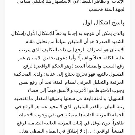
الإثبات أو بظاهر اللفظ؛ لأن الاستظهار هنا تحليلي مقامي
لجهة المنة فحسب.
پاسخ اشکال اول
والذي يمكن أن نتوجه به إجابةً ودفعاً للإشكال الأول (إشكال
الشهيد الصدر)؛ هو أن المتيقن سياقاً من تحليل مقام
الامتنان هو انصراف الرفع إلى ذات التكليف الذي يترتب
عليه الكلفة فعلاً وباشراً؛ وأما دعوى تحقيق الامتنان عبر
رفع السبب والمنشأ البعيد (وهو الحكم الواقعي) لرفع
المعلول بالتبع، فهو تخريج يحتاج إلى عناية؛ ولدى المحاكمة
العرفية والتحليل العرفي لمقام المنة، نجد أن رفع نفس
وجوب الاحتياط هو الأقرب والأسبق فهماً إلى فضاء
التسهيل؛ والمنة تابعة في سعتها وضيقها لمقدار ما تقتضيه
رتبة البيان، والقدر المتيقن الذي لا محید عنه هو الرفع في
الجملة (المرتبة الدانية) المتمثلة في نفي وجوب الاحتياط
ظاهراً، دون توغل في إثبات المرتبة العالية الشاملة لرفع
المنشأ الواقعي؛ … إذ لا إطلاق في المقام اللفظي هنا…