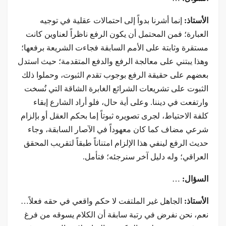
الأستاذ:
إنما أشرنا بدواً إلى احتمالات عقلية في توجيه
العبارة؛ فمن المحتمل أن يكون الرفع ناظراً لعناوین كانت
مستقرة وثابتة على الأمم السابقة فجاءت الشريعة برفعها؛
وهذا يبتني على معالجة الرفع والدفع المتقدمة؛ حيث استدل
بعضهم على حقيقة الرفع بوجوب تقدم الثبوت، وحملوا ذلك
الثبوت على تشريعات الشرائع الغابرة الشاقة التي نُسخت
وارتفعت في ديننا. وعلى أية حال، فلو أراد الشارع إبقاء
كلفة الاحتياط، لجرى تصويره ثبوتاً إما بحكم العقل أو بإلزام
شرعي مضاف كما كان معهوداً في الآصار السابقة، وجاء
حديث الرفع لينفي هذا الإلزام امتناناً طبقاً لتقريب المحقق
العراقي؛ وله دليل آخر سنرجئه؛ فتأمل.
السؤال:
…
الأستاذ:
الجاهل غير الملتفت لا حكم واقعي في حقه فعلاً…
نعم، نحن نفرض في رتبة سابقة أن الكلام يسوقه من فرغ