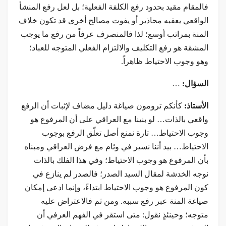
فالمقام مقيد بحدود رفع الكلفة الفعلية؛ بل لعل رفع المنشأ
الواقعي يعقبه محاذير أو يفوت مصالح أخرى قد تكون خلاف
المنة بمراتب أوسع؛ لذا فالمنصرف عرفاً من رفع ما يوجب
المشقة هو رفع التكليف والالتزام الفعلي المتوجه للعباد؛
وهو وجوب الاحتياط ظاهراً.
السؤال:
…
الأستاذ:
كأنكم ترومون صياغة دليل مضاف لإثبات أن الرفع
واقعي بالذات… لو بنينا مع العراقي على أن المرفوع هو
وجوب الاحتياط… تارة نمنع أصل تعلّق الرفع بوجوب
الاحتياط… بيد أننا نسير في وئام مع فرض العراقي ومبناه
بأن المرفوع هو وجوب الاحتياط؛ وفي هذا الفلك بالذات
نوجه الخدشة لمقال السيد الصدر؛ فالصدر لم ينازع في
كون المرفوع هو وجوب الاحتياط ابتداءً، وإنما ادعى إمكان
صياغة المنة عبر رفع سببه. ومن ثم فالاعتراض عليه
متوجه؛ وحينئذٍ نقول: متى استقر في الفهم العرفي أن