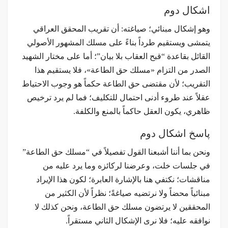
اشکال دوم
وهو إشكال مبنائي؛ صياغته: أن تقريب المحقق العراقي
يتمشى ويستقيم طرداً بناءً على مسلك المشهور الأصولي
القائل بقاعدة “قبح العقاب بلا بيان”؛ أما على مختار الشهيد
الصدر من التزام «مسلك حق الطاعة»، فلا يستقيم هذا
التقريب؛ لأن مقتضى حق الطاعة حكماً هو وجوب الاحتياط
عقلاً عند طروء أدنى احتمال للتكليف؛ فما لم يرد ترخيص
ظاهري، يكون العقل حاكماً بالمنع والكلفة.
پاسخ اشکال دوم
ونحن بما أننا أشبعنا القول تفصيلاً في “مسلك حق الطاعة”
في جلسات خلت، وعرضنا لركائزه وما يرد عليه من
مناقشات؛ نكتفي هنا بالإشارة العابرة؛ لكون هذا الإيراد
مبنائياً محضاً ولا نرتضيه صياغةً؛ نظراً لأن الكثير من
المحققين لا يرتضون مسلك حق الطاعة، ونحن كذلك لا
نوافقه عليه؛ فلا نرى الإشكال الثاني مستقراً.