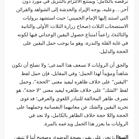
نرفضه بالكامل؛ ويمتنع الالتزام بالتنزيل في مورد دون
آخر… وعليه، يوجه الإيراد والخدشة إلى الشواهد والقرائن
التي استند إليها الإمام الخميني؛ حيث استشهد بروايات
الاستصحاب الثلاث (صحاح زرارة الثلاث: الأولى والثانية
والثالثة)، زاعماً امتناع حصول اليقين الوجداني فيها لكونه
في غاية القلة والندرة، وهو ما يوجب حمل اليقين على
الحجة والدليل.
والحق أن الروايات لا تسعف هذا المدعى؛ ولا تصلح أن تكون
شاهداً ومؤيداً لهذا الحمل؛ وفي المقابل، فإن حمل لفظ
“اليقين” على خلاف ظاهره ليفيد معنى “الحجة”، وحمل
لفظ “الشك” على خلاف ظاهره ليفيد معنى “لا حجة”، هو
تصرف ظاهر المخالفة للتبادر اللغوي والعرفي؛ فدعوى
تجريد اليقين والشك عن معانيهما النفسانية وحملهما على
الحجة واللا حجة خلاف الظاهر بالكامل، ولا نجد في
الروايات ما يعزز هذا الحمل ويدعمه بالمرة.
السؤال:
نحن على يقين بصحة الوضوء، وصحيح أننا لا نتيقن