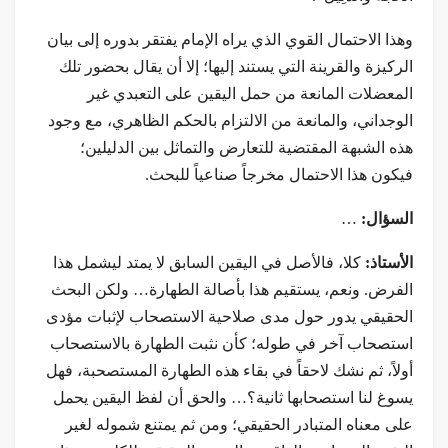
وهذا الاحتمال القوي الذي يراه الإمام يفتقر بدوره إلى بيان
الركيزة والقرينة التي يستند إليها؛ إلا أن يقال بحضور تلك
المعضلات المانعة من حمل اليقين على التعبدي غير
الوجداني، والمانعة من الالتزام بالحكم الظاهري، مع وجود
هذه الشبهة المقتضية للتعارض والتماثل بین الدلیلین؛
فيكون هذا الاحتمال مخرجاً صناعياً للبحث.
السؤال:
…
الأستاذ:
كلا، فالأصل في اليقين السابق لا يمتد ليشمل هذا
الفرض. ونعم، يستقيم هذا بأصالة الطهارة… ولكن البحث
الحقيقي يدور حول مدى صلاحية الاستصحاب لإثبات مؤدى
استصحاب آخر في طوله؛ كأن نثبت الطهارة بالاستصحاب
أولاً، ثم نشك لاحقاً في بقاء هذه الطهارة المستصحبة، فهل
يسوغ لنا استصحابها ثانية؟… والحق أن لفظ اليقين يحمل
على معناه المتبادر الحقيقي؛ ومن ثم يمتنع شموله لغير