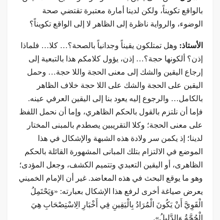
بالواقع تكويناً، ولكن لدينا أمارة معتبرة تقتضي صحة
الوضوء، والرواية ناظرة إلى الظاهر لا إلى الواقع تكويناً؟
الأستاذ:
وهل تمتلكون يقيناً وجدانياً بالصحة؟… كلا… فلماذا
إذن؟ ألكونها حجة؟… إذن، يؤول كلامكم هذا بالتبعية إلى
إرجاع اليقين والشك إلى معنى الحجة واللا حجة… وحمل
اليقين على الحجة والشك على اللا حجة خلاف الظاهر
بالكامل… والرجوع إليه يعود بنا إلى اليقين العرفي عينه.
فإما أن نلتزم بالقول بالحكم الظاهري، وإما أن نحمل اللفظ
على معنى الحجة؛ وكلا التقريبين يصطدم بالمبنى المختار
لدينا؛ إذ يكمن سر ولادة هذه الشبهة والإشكال في هذا
الموضع في الالتزام بتلك المبانی المشهورة القائلة بالحكم
الظاهری، أو اليقين التعبدي وتتميم الكشف، وجعل المؤدى؛
وهو ما يوقع البحث في هذه المعاضد. غير أن الإمام الخميني
يعرض صياغة أخرى لرفع هذا الإشكال بعبارته: «وَيَحْتَمِلُ
الْقَوِيَّ أَنْ يَكُونَ الْمُرَادُ بِالْيَقِينِ فِي أَخْبَارِ الِاسْتِصْحَابِ هِيَ
الْحُجَّةُ وَالدَّلِيلُ».