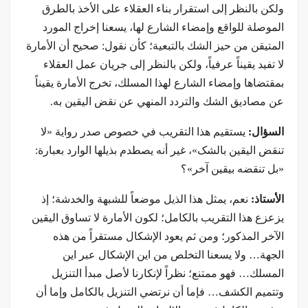
ولكن بالنظر إلى استقرار بناء العقلاء على الأخذ بالطرق
الموصلة للواقع وإمضاء الشارع لها، يسعنا إخراج المورد
المتيقن من حيز الشك بالتبعية؛ كأن نقول: صحيح أن الأمارة
لا تفيد يقيناً عرفياً، ولكن بالنظر إلى جريان عمل العقلاء
بمقتضاها وإمضاء الشارع لهذا المسلك، تخرج الأمارة يقيناً
عن مصادیق الشك والتردد المنهي عن نقض اليقين به.
السؤال:
يستقيم هذا التقريب في خصوص صدر رواية «لا
تنقض اليقين بالشک»، غير أنه يصطدم بذيلها الوارد بعبارة:
«بل تنقضه بيقين آخر»؟
الأستاذ:
نعم، يمثل هذا الذيل موضعاً للشبهة والخدشة؛ إذ
يزعزع هذا التقريب بالكامل؛ لكون الأمارة لا تساوق اليقين
الآخر المذكور؛ ومن ثم يعود الإشكال مستقراً من هذه
الجهة… ولا يسعنا التخلص من این الإشكال عبر این
المسلك… فهو ممتنع؛ نظراً لإنكارنا لأصل مبدأ التنزيل
وتتميم الكشف… فإما أن نرتضي التنزيل بالكامل وإما أن