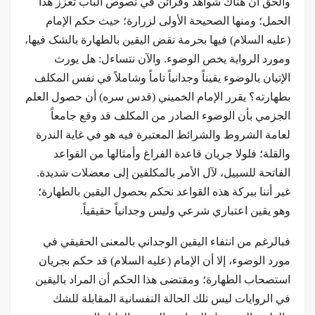
والحق أن هناك شواهد وقرائن في نصوص الباب تعزز هذا
الحمل؛ ومنها الصحيحة الأولى لزرارة؛ حيث حكم الإمام
(عليه السلام) فيها بحرمة نقض اليقين بالطهارة بالشک فيها،
ومورد الرواية يخص الوضوء. والآن نتساءل: هل يورث
الإتيان بالوضوء يقيناً وجدانياً تاماً وشاملاً في نفس المكلف
بطهارته؟ يقرر الإمام الخميني (قدس سره) أن حصول العلم
الجزمي بأن الوضوء الصادر من المكلف قد وقع جامعاً
لعامة الشروط والشرائط المعتبرة فيه هو في غاية الندرة
والقلة؛ فلولا جريان قاعدة الفراغ وأمثالها من القواعد
الفاتحة للسبيل، لآل الأمر بالمكلفين إلى معضلات شديدة.
غير أننا ببركة هذه القواعد نحكم بحصول اليقين بالطهارة؛
وهو يقين اعتباري شرعي وليس وجدانياً حقيقياً.
فبالرغم من انتفاء اليقين الوجداني بالمعنى الحقيقي في
مورد الوضوء، إلا أن الإمام (عليه السلام) قد حكم بجريان
استصحاب الطهارة؛ ومقتضى هذا الحكم أن المراد باليقين
في الروايات ليس تلك الحالة النفسانية المقابلة للشك