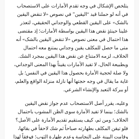
يتلخص الإشكال في وجه تقدم الأمارات على الاستصحاب
في أنه لو حملنا قيد “اليقين” في نصوص «لا تنقض اليقين
بالشک» على اليقين القطعي والوجداني الحقيقي، لتعذر
علينا حينئذٍ نقض هذا اليقين بواسطة الأمارات؛ إذ مقتضى
هذا احتمال في معنى نصوص «لا تنقض اليقين بالشک» أنه
متى ما حصل للمكلف يقين وجداني يمتنع معه احتمال
الخلاف، لزمه الامتناع عن نقض هذا اليقين بمجرد الشك.
وبطبيعة الحال، لا تفيد الأمارات يقيناً بهذا المعنى الوجداني،
ولا صلة لحجية الأمارة بحصول هذا اليقين في النفس؛ بل
غاية ما يقال في وجه حجتها أنها نازلة منزلة الواقع والعلم،
أو ببركة التعبد والإنشاء الشرعي.
وعليه، يقرر أصل الاستصحاب عدم جواز نقض اليقين
بالشك؛ بينما لا تفيد الأمارة سوى الظن المشوب باحتمال
الخلاف؛ ومن ثم، كيف يستقيم تقديم الأمارة على الأصل؟
فلو تيقن المكلف بطهارته صباحاً ثم شك لاحقاً في بقائها،
وقامت البينة على النجاسة وعدم طهارة الثوب؛ فوفقاً لهذا