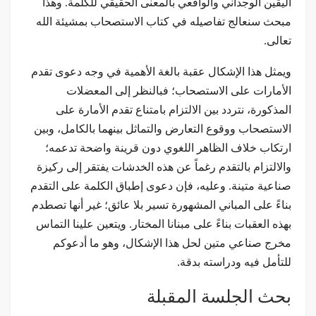
اليقين الوجداني والواقعي بالمعنى الحقيقي للكلمة. وهذا
مبحث سنعالج تفاصيله في كتاب الاستصحاب بمشيئة الله
تعالى.
ويمثل هذا الإشكال عقبة بالغة الأهمية في وجه دعوى تقدم
الأمارات على الاستصحاب؛ فبالنظر إلى المعضلات
المذكورة، نتردد بين الالتزام بامتناع تقدم الأمارة على
الاستصحاب ووقوع التعارض والتماثل بينهما بالكامل، وبين
ارتكاب خلاف الظاهر اللغوي دون قرينة واضحة تدعمه؛
والالتزام بالتقدم رغماً عن هذه الخدشات يفتقر إلى ركيزة
صناعية متينة. وعليه، فإن دعوى إطباق الكلمة على التقدم
بناءً على المباني المشهورة تسير بلا عائق؛ غیر أنها تصطدم
بهذه العقبات بناءً على مبنانا المختار. ويتعين علينا التماس
مخرج صناعي متين لحل هذا الإشكال، وهو ما أدعوكم
للتأمل فيه ودراسته بدقة.
بحث الجلسة المقبلة