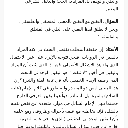
والظن والوهم، بل المراد به الحجة والدليل الشرعي
المعتبر.
السؤال:
اليقين هو اليقين بالمعنى المنطقي والفلسفي،
ونحن لا نطلق لفظ اليقين على الظن في المنطق
والفلسفة؟
الأستاذ:
إن حقيقة المطلب تقتضي البحث في كنه المراد
باليقين في الروايات؛ فنحن نتوجه بالإيراد على عين الاحتمال
الذي ولد هذا الإشكال الأصولي. فمَن ذا الذي يثبت أن المراد
باليقين في أخبار “لا تنقض” هو اليقين الوجداني المحض
الذي وصفه الإمام الخميني بأنه في غاية القلة والندرة؟ إن
هذا المعنى ليس هو المتبادر والمنظور في كلام الإمام (عليه
السلام) بالمرة، بل المتبادر بدواً هو اليقين العرفي الدارج.
فحينما ينهى الإمام السائل في موارد متعددة عن نقض يقينه
بالشك، فإنه يخاطبه مع علمه بأحواله وظروفه، ومع علمه
بأن اليقين الوجداني الحقيقي (الذي هو في غاية الندرة)
خارج عن حدود سؤال السائل بالمرة. ولتلتفتوا بدقة؛ فهل