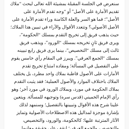
سنعرض في الجلسة المقبلة بمشيئة الله تعالى لبحث “ملاك
تقديم الأمارة على الأصل” أو “وجه تقدم الأمارة على
الأصل”؛ فما هو السر والعلة الكامنة وراء تقدم الأمارة على
الأصل الأصولي؟ وتتعدد الأقوال والآراء في تبيين هذا الملاك؛
حيث يذهب فريق إلى تخريج التقدم بمسلك “الحكومة”،
ويرى فريق ثانٍ تخريجه بمسلك “الورود”، ويذهب فريق
ثالث إلى مسلك “التخصيص”، بينما يرى فريق رابع تبيينه
بمسلك “الجمع العرفي”. ويبرز في المقام رأي خامس يقوم
على التفصيل في المسألة؛ ومفاده امتناع تخريج تقدم
الأمارات على الأصول قاطبة بملاك واحد مطرد، بل يختلف
الملاك باختلاف الموارد والأصول العملية؛ فقد يثبت التقدم
بملاك الحكومة في مورد، وبملاك الورود في مورد آخر؛ وهو
رأي الإمام الخميني (قدس سره) وتوجيهه للمسألة. ويتعين
علينا شرح هذه الأقوال وتبيينها بالتفصيل؛ وسنمهد لذلك
بإشارة موجزة لمداليل هذه الاصطلاحات الأصولية وتمايز
الآثار المترتبة عليها؛ كالحكومة، والورود، والتخصيص،
والتخصص، والجمع العرفي؛ لنقف على حقيقة معانيها