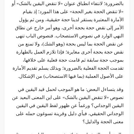
بالضرورة؛ لانتفاء انطباق عنوان «لا تنقض اليقين بالشک» أو
«لا تنقض الحجة بغير الحجة» على هذا المورد؛ إذ بقيام
الأمارة المعتبرة يستقر لدينا حجة حقيقية، ومن ثم يؤول
الأمر إلى نقض حجة بحجة أخرى، وهو أمر خارج عن نطاق
النهي الوارد في نصوص الاستصحاب. فنصوص الباب تنهى
عن نقض الحجة بما ليس بحجة (وهو الشك)، ولا تمنع من
نقض حجة بحجة أخرى مغايرة؛ فإذا تلازم العمل بالطهارة
بموجب حجة سابقة ثم قامت حجة فعلية على خلافها،
تقدمت الحجة الفعلية بالضرورة؛ وبذلك يسلم تقديم الأمارة
على الأصول العملية (بما فيها الاستصحاب) من الإشكال.
وقد يتساءل البعض: ما هو الموجب لحمل قيد اليقين في
نصوص «لا تنقض اليقين بالشک» على این المعنى البعيد عن
اليقين الوجداني؟ ورغماً عن ظهور لفظ اليقين في اليقين
الوجداني الحقيقي، فبأي دليل وقرينة تسوغون حمله على
معنى الحجة والدليل؟