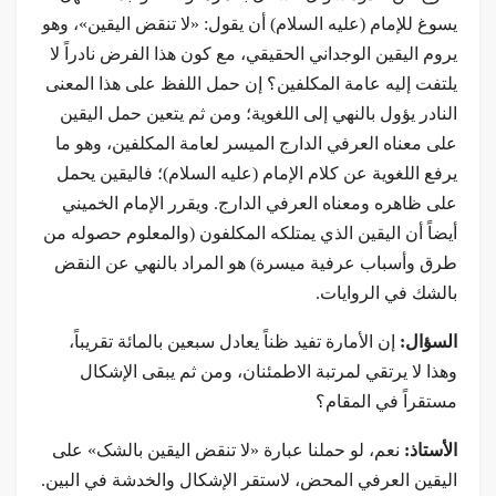
يسوغ للإمام (عليه السلام) أن يقول: «لا تنقض اليقين»، وهو
يروم اليقين الوجداني الحقيقي، مع كون هذا الفرض نادراً لا
يلتفت إليه عامة المكلفين؟ إن حمل اللفظ على هذا المعنى
النادر يؤول بالنهي إلى اللغوية؛ ومن ثم يتعين حمل اليقين
على معناه العرفي الدارج الميسر لعامة المكلفين، وهو ما
يرفع اللغوية عن كلام الإمام (عليه السلام)؛ فاليقين يحمل
على ظاهره ومعناه العرفي الدارج. ويقرر الإمام الخميني
أيضاً أن اليقين الذي يمتلكه المكلفون (والمعلوم حصوله من
طرق وأسباب عرفية ميسرة) هو المراد بالنهي عن النقض
بالشك في الروايات.
السؤال:
إن الأمارة تفيد ظناً يعادل سبعين بالمائة تقريباً،
وهذا لا يرتقي لمرتبة الاطمئنان، ومن ثم يبقى الإشكال
مستقراً في المقام؟
الأستاذ:
نعم، لو حملنا عبارة «لا تنقض اليقين بالشک» على
اليقين العرفي المحض، لاستقر الإشكال والخدشة في البين.