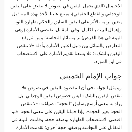
الاحتمال (الذي يحمل اليقين في نصوص لا تنقض على اليقين
الوجداني والقطع الحقيقي)، يمتنع علينا الأخذ بهذه البينة؛ بل
يتعين ترتيب الأثر على اليقين السابق والحكم بطهارة الثوب
وإهمال البينة بالكامل. وفي المقابل، تقتضي الأمارة (وهی
البينة في هذا الفرض) ترتيب آثار النجاسة؛ ومن ثم يقع
التعارض والتماثل بين دليل اعتبار الأمارة وأدلة «لا تنقض
اليقين بالشک»؛ فلا يسعنا تقديم الأمارة على الاستصحاب
في این المورد.
جواب الإمام الخميني
ويتمثل الجواب في أن المقصود باليقين في نصوص «لا
تنقض اليقين بالشک» ليس خصوص اليقين الوجداني، بل
يراد به معنى أوسع يساوق “الحجة”؛ صياغته: «لا تنقض
الحجة بغير الحجة». وإذا حملنا اليقين على معنى الحجة، فلو
اقتضى الاستصحاب الطهارة بوصفه حجة، وقامت البينة في
المقابل على النجاسة بوصفها حجة أخرى؛ تقدمت الأمارة