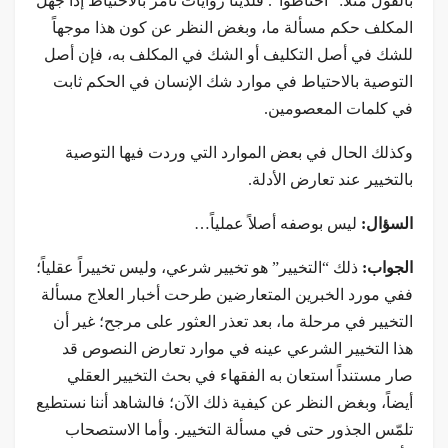
بالقول مثلاً: “احتاطوا”. فلدينا روايات تأمر بالاحتياط إذا جهل
المكلف حكم مسألة ما، وبغض النظر عن كون هذا موجهاً
للشك في أصل التكليف أو الشك في المكلف به، فإن أصل
التوصية بالاحتياط في موارد شك الإنسان في الحكم ثابت
في كلمات المعصومين.
وكذلك الحال في بعض الموارد التي وردت فيها التوصية
بالتخيير عند تعارض الأدلة.
السؤال:
ليس بوصفه أصلاً عملياً…
الجواب:
ذلك “التخيير” هو تخيير شرعي، وليس تخييراً عقلياً؛
ففي مورد الخبرين المتعارضين طرحت أخبار العلاج مسألة
التخيير في مرحلة ما، بعد تعذر العثور على مرجح؛ غير أن
هذا التخيير الشرعي عينه في موارد تعارض النصوص قد
صار مستنداً استعان به الفقهاء في بحث التخيير العقلي
أيضاً، وبغض النظر عن كيفية ذلك الآن؛ فالشاهد أننا نستطيع
تلمّس الجذور حتى في مسألة التخيير. وأما الاستصحاب