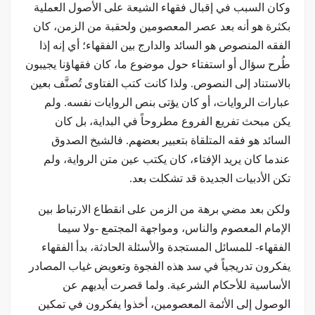
وكان السبب في إقبال فقهاء الشيعة على الأصول العملية
بكثرة هو أنه بعد عصر المعصومين ولحقبة من الزمن، كان
الفقه المنصوص هو السائد والدارج بين الفقهاء؛ أي إنه إذا
طُرح سؤال أو استفتاء حول موضوع ما، كان فقهاؤنا يجيبون
بالاستناد إلى النصوص. ولذا كانت كتب الفتاوى تُصنَّف بعين
عبارات الروايات، أو كان يؤتى بنص الروايات نفسه. ولم
يكن مبحث تفريع الفروع مطروحاً في البداية، بل كان
السائد هو فقه المتلقاة بتعبير بعضهم. فالشيخ الصدوق
عندما كان يريد الإفتاء، كان يكتب عين متن الرواية، ولم
تكن الأدبيات الجديدة قد تشكلت بعد.
ولكن بعد مضي برهة من الزمن على انقطاع الارتباط بين
الإمام المعصوم والناس، ومواجهة المجتمع -ولا سيما
الفقهاء- للمسائل المستجدة والأسئلة الحادثة، بدأ الفقهاء
يفكرون تدريجياً في سد هذه الفجوة وتعويض غياب المصادر
الأساسية للأحكام الشرعية. ولما قصرت أيديهم عن
الوصول إلى الأئمة المعصومين، أخذوا يفكرون في تمكين