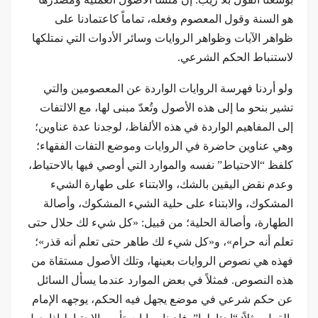
هو السنة وقول المعصوم وفعله، تماماً كاعتمادنا على
ظواهر الآيات وظواهر الروايات وسائر الأدوات التي نمتلكها
لاستنباط الحكم الشرعي.
ولو أردنا فهرسة الروايات الواردة عن المعصومين والتي
تشير بنحو ما إلى هذه الأصول وتُعدّ مبنى لها، مع الالتفات
إلى المفاهيم الواردة في هذه الألفاظ، لوجدنا عدة عناوين؛
وهي عناوين حاضرة في الروايات وموضع التفات الفقهاء؛
كلفظ “الاحتياط” نفسه والموارد التي أوصي فيها بالاحتياط،
وعدم نقض اليقين بالشك، والابتناء على طهارة الشيء
المشكوك، والابتناء على حلية الشيء المشكوك، وأصالة
الطهارة، وأصالة الحلية؛ من قبيل: «كل شيء لك حلال حتى
تعلم أنه حرام»، و«كل شيء لك طاهر حتى تعلم أنه قذر»؛
فهذه هي نصوص الروايات بعينها، وتلك الأصول مستقاة من
هذه النصوص. فمثلاً في بعض الموارد عندما يسأل السائل
عن حكم شرعي في موضع يجهل فيه الحكم، يوجهه الإمام