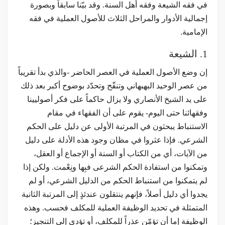
في فقه الشيعة وفقه أهل السنة. وقد بيّنا سابقاً وبصورة
إجمالية الأدوار والمراحل الثلاث للأصول العملية في فقه
الإمامية.
1. الشيعة
إن وضع الأصول العملية في العصر الحاضر -والذي بدأ تقريباً
من عصر الوحيد البهبهاني وتنقّح وتحدّد بوضوح أكبر بعد ذلك
على يد الشيخ الأنصاري ولا يزال حاكماً على فكر أصوليينا
وفقهائنا حتى اليوم- يقوم على أن الفقهاء في مقام
الاستنباط يبحثون في المرتبة الأولى عن دليل على الحكم
الشرعي. فإذا عثروا في مظان وجود هذه الأدلة على دليل
من الآيات، أي من الكتاب أو السنة أو الإجماع أو العقل،
وتمكنوا من استفادة الحكم الشرعی فبِها ونِعْمت. ولكن إذا
لم يتمكنوا من استنباط الحكم من الدليل الشرعي، أو لم
يجدوا أي دليل أصلاً، فإنهم ينتقلون عندئذٍ إلى المرتبة الثانية
المتمثلة في تحديد الوظيفة العملية للمكلف فحسب. وهذه
الوظيفة إما أن تؤمّن عذراً للمكلف، أو تؤدي إلى التنجيز؛