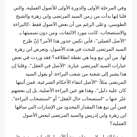
وفي المرحلة الأولى والدورة الأولى للأصول العملية، والتي
قلنا إنها بدأت من زمن السيد المرتضى وابن زهرة والشيخ
الطوسي، وعلى الرغم من أن بعض الأصول فقط -كالبراءة
والاستصحاب- كانت مورد الالتفات، ومن دون تسميتها بـ
“الأصل العملي”، فأين تكمن جذور هذا الأمر؟ إنْ طرح
السيد المرتضى للبحث في هذه الأصول، وتعرض ابن زهرة
لها، من أين نبع وما هي نقطة انطلاقه؟ فقد وردت في بعض
عبارات السيد المرتضى عبارة: “الأصل في العقل”، وقلنا إن
هذا يشير إلى شعبة من شعب البراءة. أو يقول السيد
المرتضى مثلاً: “الأصل انتفاء الأحكام الشرعية، فمن أثبتها
كان عليه دليل”، وهذا هو عين البراءة الأصلية، بل إن بعضهم
عبّر عنها بـ “استصحاب حال العقل” أو “استصحاب البراءة”.
فمن أين نبع هذا المقدار المحدود من الإشارات التي ساقها
ابن زهرة وابن إدريس والسيد المرتضى لبعض الأصول
العملية؟
بوسعنا القول بلا ريب: إن منشأ الأصول العملية ومصدرها