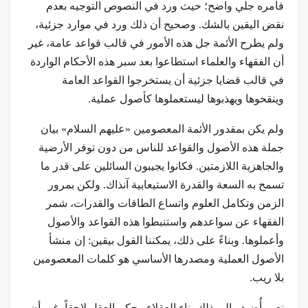
فأمره جلي واضح؛ حيث ورد في النصوص التوجيه بعدم
نقض اليقين بالشك. وصحيح أن ذلك ورد في موارد جزئية،
ولم يطرح الأئمة جل هذه الأمور في قالب قواعد عامة، غير
أن الفقهاء والعلماء استطاعوا بعد سبر هذه الأحكام الواردة
في قالب قضايا جزئية أن يستخرجوا القواعد العامة
وينقحوها ويهذبوها ليستعملوها كأصول عملية.
ولم يكن بمقدور الأئمة المعصومين «عليهم السلام» بيان
جملة هذه الأصول والقواعد للناس من دون توفر الأرضية
والجاهزية اللازمتين. فكانوا يجيبون السائلين على قدر ما
تسمح به السعة والقدرة الاستيعابية آنذاك. ولكن بمرور
الزمن وتكامل العلوم واتساع الطاقات والقدرات، شمر
الفقهاء عن سواعدهم واستنبطوا هذه القواعد والأصول
وأعملوها. وبناءً على ذلك، يمكننا القول بيقين: إن منشأ
الأصول العملية ومصدرها الأساسي هو كلمات المعصومين
بلا ريب.
نعم، أُضيف إلى ذلك بناء العقلاء وحكم العقل لاحقاً، غير أن