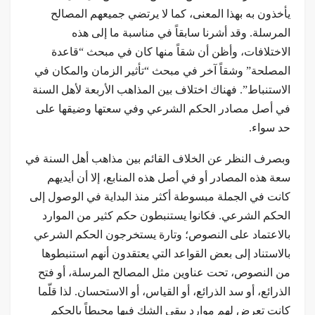
يأخذون به بهذا المعنى، كما لا يرتضي جميعهم المصالح
المرسلة. وقد أشرنا سابقاً في مناسبة ما إلى هذه
الاختلافات، وأظن أن شقاً منها كان في مبحث “قاعدة
المصلحة” وشقاً آخر في مبحث “تأثير الزمان والمكان في
الاستنباط”. فهناك اختلاف بين المذاهب الأربعة لأهل السنة
في أصل مصادر الحكم الشرعي وفي سعتها وضيقها على
حد سواء.
وبصرف النظر عن الخلاف القائم بين مذاهب أهل السنة في
سعة هذه المصادر أو في أصل هذه المنابع، إلا أن أيديهم
كانت في الجملة مبسوطة أكثر منذ البداية في الوصول إلى
الحكم الشرعي. فكانوا يستنبطون حكم كثير من الموارد
بالاعتماد على النصوص؛ وتارة يستخرجون الحكم الشرعي
بالاستناد إلى بعض القواعد التي يعتقدون أنهم استنبطوها
من النصوص، تحت عناوين مثل المصالح المرسلة، أو فتح
الذرائع، أو سد الذرائع، أو القياس، أو الاستحسان. لذا قلّما
كانت تعرض لهم موارد يبقى الشك فيها محيطاً بالحكم