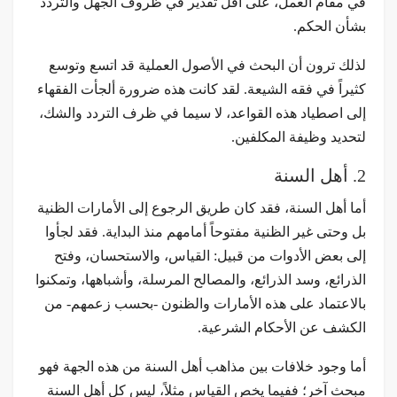
في مقام العمل، على أقل تقدير في ظروف الجهل والتردد
بشأن الحكم.
لذلك ترون أن البحث في الأصول العملية قد اتسع وتوسع
كثيراً في فقه الشيعة. لقد كانت هذه ضرورة ألجأت الفقهاء
إلى اصطياد هذه القواعد، لا سيما في ظرف التردد والشك،
لتحديد وظيفة المكلفين.
2. أهل السنة
أما أهل السنة، فقد كان طريق الرجوع إلى الأمارات الظنية
بل وحتى غير الظنية مفتوحاً أمامهم منذ البداية. فقد لجأوا
إلى بعض الأدوات من قبيل: القياس، والاستحسان، وفتح
الذرائع، وسد الذرائع، والمصالح المرسلة، وأشباهها، وتمكنوا
بالاعتماد على هذه الأمارات والظنون -بحسب زعمهم- من
الكشف عن الأحكام الشرعية.
أما وجود خلافات بين مذاهب أهل السنة من هذه الجهة فهو
مبحث آخر؛ ففيما يخص القياس مثلاً، ليس كل أهل السنة