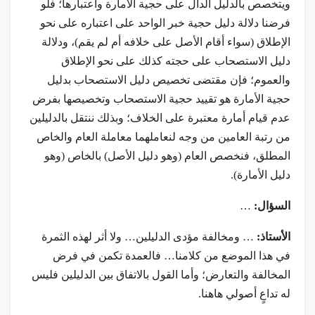
ويتخصص بالدليل الدال على حجية الأمارة واعتبارها؛ فلو
فرضنا دلالة دليل حجية خبر الواحد على اعتباره على نحو
الإطلاق (سواء أقام الأصل على خلافه أم لم يقم)، ودلالة
دليل الاستصحاب على حجته كذلك على نحو الإطلاق
والعموم؛ فإن مقتضى تخصيص دليل الاستصحاب بدليل
حجية الأمارة هو تقييد حجية الاستصحاب وتخصيصها بفرض
عدم قيام أمارة معتبرة على الخلاف؛ وبذلك ننتقل بالدليلين
من رتبة العامين من وجه لنعاملهما معاملة العام والخاص
المطلق، فنخصص العام (وهو دليل الأصل) بالخاص (وهو
دليل الأمارة).
السؤال:
…
الأستاذ:
… ومخالفة مؤدى الدليلين… ولا أثر لهذه الثمرة
في هذا الموضع من كلامنا… فالعمدة تكمن في فرض
المخالفة والتعارض؛ وأما القول بالاتفاق بين الدليلين فليس
له تداعٍ أصولي هاهنا.