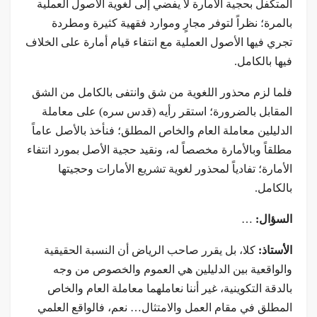
المتكفل بحجية الأمارة لا يفضي إلى لغوية الأصول العملية
بالمرة؛ نظراً لتوفر مجارٍ وموارد فقهية كثيرة ومطردة
تجري فيها الأصول العملية مع انتفاء قيام أمارة على الخلاف
فيها بالكامل.
فلما لزم محذور اللغوية من شق وانتفى بالكامل من الشق
المقابل بالضرورة؛ استقر رأيه (قدس سره) على معاملة
الدليلين معاملة العام والخاص المطلق؛ فنأخذ بالأصل عاماً
مطلقاً وبالأمارة مخصصاً له، ونقيد حجية الأصل بمورد انتفاء
الأمارة؛ تفادياً لمحذور لغوية تشريع الأمارات وحجيتها
بالكامل.
السؤال:
…
الأستاذ:
كلا، بل يقرر صاحب الرياض أن النسبة الحقيقية
والواقعية بين الدليلين هي العموم والخصوص من وجه
بالدقة التكوينية، غير أننا نعاملهما معاملة العام والخاص
المطلق في مقام العمل والامتثال… نعم، فالواقع العلمي