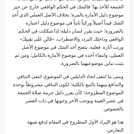
الجمعة للأخذ بها؛ فالشك في الحكم الواقعي خارج عن حيز
موضوع دليل الأمارة بالمرة؛ بخلاف الأصل العملي الذي أُخذ
الشك قيداً أصيلاً وركناً ثابتاً في موضوع دليل اعتباره
بالضرورة؛ حيث يقرر لسان دليله: إذا شككت في الحكم
الواقعي وداخلك التردد والاضطراب، «فَابْنِ عَلَى يَقِينِكَ»
ورتب آثاره. فعليه، يتضح أخذ الشك في موضوع الأصل
العملي، وانتفاء أخذه في موضوع الأمارة بالكامل؛ ومن ثم
يثبت تباين موضوعيهما بالضرورة.
ومتى ما انتفى اتحاد الدليلين في الموضوع، انتفى التنافي
والتدافع بينهما بالتبع بالكلية؛ لكون التنافي مشروطاً بوحدة
الموضوع المطروحة؛ كأن يقرر دليل حرمة صلاة الجمعة
في عصر الغيبة ويوجب الآخر وجوبها في ذات العصر
بالخصوص.
هذا هو الإيراد الأول المطروح في المقام لدفع شبهة
التعارض.